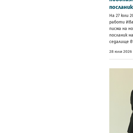
посланик
На 27 юли 
работи Ива
писма на н
посланик на
седалище въ
28 Юли 2026