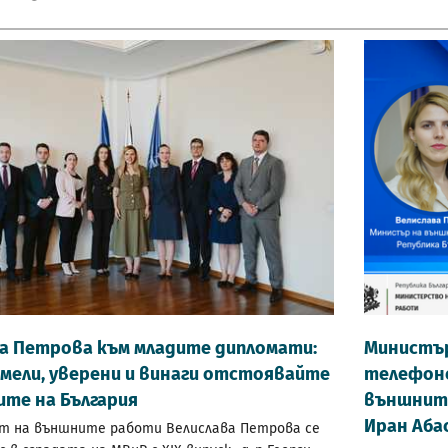
а Петрова към младите дипломати:
Министър
мели, уверени и винаги отстоявайте
телефоне
те на България
външните
Иран Аба
 на външните работи Велислава Петрова се