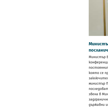
Министъ
послани
Министър В
конференци
постояннит
която се пр
заключител
министър П
последова
звена в Ми
задгранич
държавни и