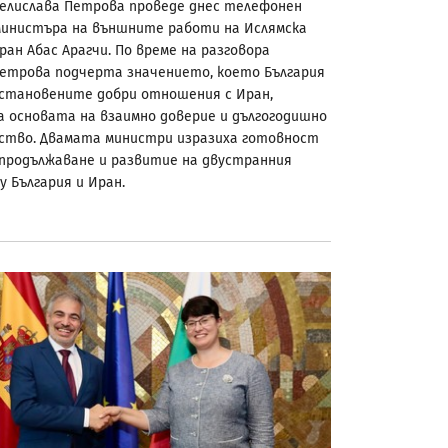
елислава Петрова проведе днес телефонен
 министъра на външните работи на Ислямска
ран Абас Арагчи. По време на разговора
Петрова подчерта значението, което България
установените добри отношения с Иран,
а основата на взаимно доверие и дългогодишно
ство. Двамата министри изразиха готовност
 продължаване и развитие на двустранния
у България и Иран.