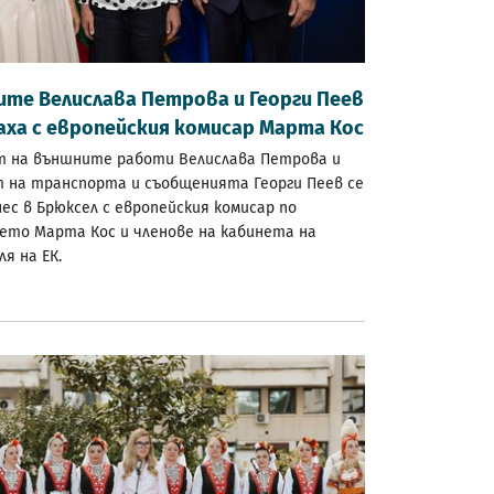
те Велислава Петрова и Георги Пеев
аха с европейския комисар Марта Кос
 на външните работи Велислава Петрова и
 на транспорта и съобщенията Георги Пеев се
ес в Брюксел с европейския комисар по
ето Марта Кос и членове на кабинета на
я на ЕК.