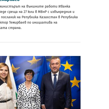
министърът на външните работи Иванка
еде среща на 27 юли в МВнР с извънредния и
посланик на Република Казахстан в Република
иктор Темирбаев по инициатива на
ката страна.