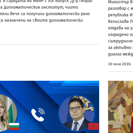
 в сградата на МВнР с XIX випуск „д-р Георги
Министър В
на Дипломатическия институт, чиито
разговор с
ели вече са получили дипломатически ранг
република И
са назначени на своите дипломатически
Велислава 
отдава на 
изградени н
сътрудниче
за активно
диалог межд
30 Юли 2026