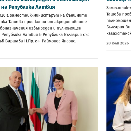
 на Република Латвия
Заместник-
Ташева пров
2026 г. заместник-министърът на външните
пълномощен 
нка Ташева прие копия от акредитивните
България В
овоназначения извънреден и пълномощен
казахстанс
 Република Латвия в Република България със
в Варшава Н.Пр. г-н Раймондс Янсонс.
28 Юли 2026