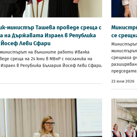
ик-министър Ташева проведе среща с
Министри
а на Държавата Израел в Република
се срещн
я Йосеф Леви Сфари
Министърът
министърът
-министърът на външните работи Иванка
срещнаха дн
веде среща на 24 юни в МВнР с посланика на
разширяван
Израел в Република България Йосеф Леви Сфари.
председател
22 Юли 2026