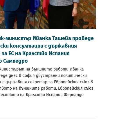
к-министър Иванка Ташева проведе
ски консултации с държавния
 за ЕС на Кралство Испания
о Сампедро
министърът на външните работи Иванка
веде днес в София двустранни политически
 с държавния секретар за Европейския съюз в
вото на външните работи, Европейския съюз
чеството на Кралство Испания Фернандо