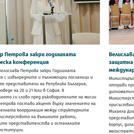
р Петрова закри годишната
Велислав
ческа конференция
защитна 
междунар
елислава Петрова закри Годишната
я с извънредните и пълномощни посланици и
Министърът
е представители на Република България,
отправи пр
оведе на 20 и 21 юли в София. В
дипломатич
ното си слово пред ръководителите на мисии
Министерст
етрова постави акцент върху значението на
присъствах
телната координация между структурните
Михаела Доц
нистерството на външните работи,
представит
ните представителства и останалите
корпус, дип
нституции.
магистрати