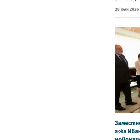
28 Юли 2026
Заместн
г-жа Ива
новоназ