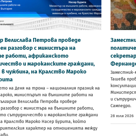
р Велислава Петрова проведе
Заместни
н разговор с министъра на
политиче
е работи, африканското
секретар
ичество и мароканските граждани,
Фернанд
в чужбина, на Кралство Мароко
Заместник-
урита
Ташева про
консултации
ето на Деня на трона – националния празник на
Министерст
ароко, министърът на външните работи на
и сътрудни
България Велислава Петрова проведе
Сампедро.
разговор с министъра на външните работи,
то сътрудничество и мароканските граждани
28 Юли 2026
на Кралство Мароко Насер Бурита, който
риятелския характер на отношенията между
ави.