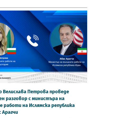
 Велислава Петрова проведе
н разговор с министъра на
 работи на Ислямска република
с Арагчи