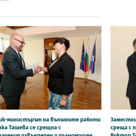
ик-министърът на външните работи
Заместни
нка Ташева се срещна с
среща с 
начения извънреден и пълномощен
Виктор Т