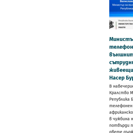
Министъ
телефоне
външнит
сътрудн
живеещи 
Насер Б
В навечери
Кралство М
Република 
телефонен 
африканско
в чужбина 
потвърди п
двете държ