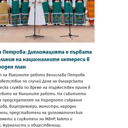
а Петрова: Дипломацията е първата
линия на националните интереси в
оден план
 на външните работи Велислава Петрова
иветствие по случай Деня на българската
еска служба по време на тържествен прием в
вото на външните работи. На събитието
а председателят на Народното събрание
ова, вицепремиери, министри, народни
ели, представители на дипломатическия
ломати и служители на МВнР, както и
, журналисти и общественици.