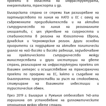
проекти в областта на инфраструктурата,
енергетиката, транспорта и др.
Българската страна се стреми към разширяване на
партньорството по линия на НАТО и ЕС с оглед на
съвременните предизвикателства и на активно
сътрудничество по линия на регионалните
инициативи, с цел укрепване на сигурността и
стабилността в региона на Югоизточна Европа,
Дунавския и Черноморския регион. Други основни
приоритети са поддържане на активен политически
диалог на най-високо и високо равнище, задълбочаване
на практическото сътрудничество между
министерствата и други институции на двете
страни, реализиране на инфраструктурни проекти от
взаимен интерес и осъществяване на трансгранични
проекти по програми на ЕС, както и създаване на
благоприятни предпоставки за ръст на стокообмена,
стимулиране на взаимните инвестиции и
туристическия обмен.
През 2019 г. България и Румъния отбелязват 140-ата
годишнина от установяване на дипломатическите
отношения между двете страни.