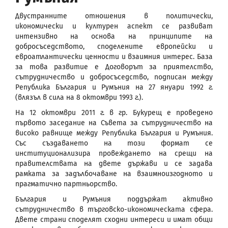
Двустранните отношения в политически,
икономически и културен аспект се развиват
интензивно на основа на принципите на
добросъседството, споделените европейски и
евроатлантически ценности и взаимния интерес. База
за това развитие е Договорът за приятелство,
сътрудничество и добросъседство, подписан между
Република България и Румъния на 27 януари 1992 г.
(влязъл в сила на 8 октомври 1993 г.).
На 12 октомври 2011 г. в гр. Букурещ е проведено
първото заседание на Съвета за сътрудничество на
високо равнище между Република България и Румъния.
Със създаването на този формат се
институционализира провеждането на срещи на
правителствата на двете държави и се задава
рамката за задълбочаване на взаимноизгодното и
прагматично партньорство.
България и Румъния поддържат активно
сътрудничество в търговско-икономическата сфера.
Двете страни споделят сходни интереси и имат общи