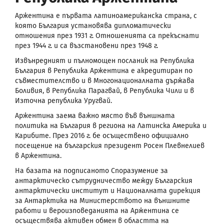
Аржентина е първата латиноамериканска страна, с
която България установява дипломатически
отношения през 1931 г. Отношенията са прекъснати
през 1944 г. и са възстановени през 1948 г.
Извънредният и пълномощен посланик на Република
България в Република Аржентина е акредитиран по
съвместителство и в Многонационалната държава
Боливия, в Република Парагвай, в Република Чили и в
Източна република Уругвай.
Аржентина заема важно място във външната
политика на България в региона на Латинска Америка и
Карибите. През 2016 г. бе осъществено официално
посещение на българския президент Росен Плевнелиев
в Аржентина.
На базата на подписаното Споразумение за
антарктическо сътрудничество между Българския
антарктически институт и Националната дирекция
за Антарктика на Министерството на външните
работи и вероизповеданията на Аржентина се
осъществява активен обмен в областта на