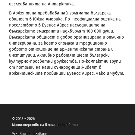
изследванията на Антарктика.
В Аржентина пребивава най-голямата българска
общност в Южна Америка. По неофициална оценка на
посолството в Буенос Айрес наследниците на
българските емигранти надхвърлят 100 000 души.
Българската общност е добре организирана и отлично
интегрирана, за което спомага и традиционно
доброто отношение на аржентинската страна и
институции. Активно работят шест български
културно-просветни дружества. По-компактни групи
от потомци на наши сънародници живеят в
аржентинските провинции Буенос Айрес, Чако и Чубут.
© 2018 – 2026
Министерство на външните работи
Условия за ползване