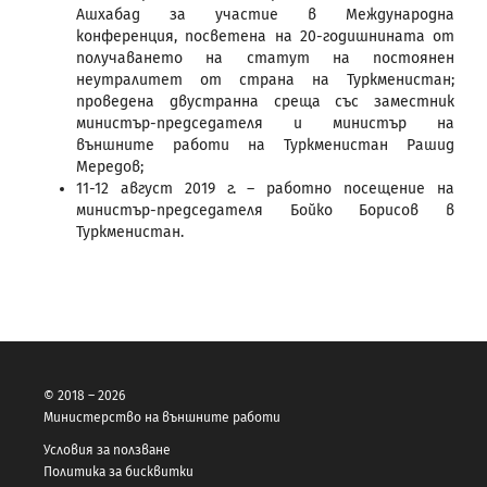
Ашхабад за участие в Международна
конференция, посветена на 20-годишнината от
получаването на статут на постоянен
неутралитет от страна на Туркменистан;
проведена двустранна среща със заместник
министър-председателя и министър на
външните работи на Туркменистан Рашид
Мередов;
11-12 август 2019 г. – работно посещение на
министър-председателя Бойко Борисов в
Туркменистан.
© 2018 – 2026
Министерство на външните работи
Условия за ползване
Политика за бисквитки