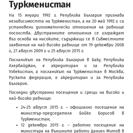
Туркменистан
На 15 януари 1992 г. Република България признава
независимостта на Туркменистан, а на 20 май 1992 г. са
установени дипломатически отношения на равнище
посолства. Двустранните отношения се изграждат
въз основа на насоките, съдържащи се в Съвместните
заявления на най-високо равнище от 19 декември 2008
г., 27 август 2009 г. и 25 август 2015 г.
Посланикът на Република България в Баку, Република
Азербайджан, е акредитиран и за Република
Узбекистан, а посланикът на Туркменистан в Москва,
Руската федерация, е акредитиран и за Република
България.
Последни двустранни посещения и срещи на високо и
най-високо равнище:
24-25 август 2015 г. – официално посещение на
министър-председателя Бойко Борисов в
Туркменистан;
12 декември 2015 г. – работно посещение на
министъра на външните работи Даниел Митов в