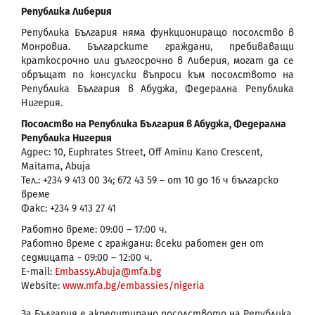
Република Либерия
Република България няма функциониращо посолство в
Монровиа. Българските граждани, пребиваващи
краткосрочно или дългосрочно в Либерия, могат да се
обръщат по консулски въпроси към посолството на
Република България в Абуджа, Федерална Република
Нигерия.
Посолство на Република България в Абуджа, Федерална
Република Нигерия
Адрес: 10, Euphrates Street, Off Aminu Kano Crescent,
Maitama, Abuja
Тел.: +234 9 413 00 34; 672 43 59 – от 10 до 16 ч българско
време
Факс: +234 9 413 27 41
Работно време: 09:00 – 17:00 ч.
Работно време с граждани: всеки работен ден от
седмицата - 09:00 – 12:00 ч.
E-mail:
Embassy.Abuja@mfa.bg
Website:
www.mfa.bg/embassies/nigeria
За България е акредитирано посолството на Република