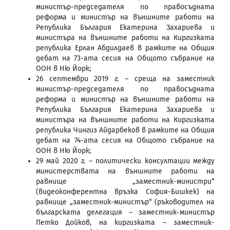
министър-председателя по правосъдната
реформа и министър на външните работи на
Република България Екатерина Захариева и
министъра на външните работи на Киргизката
република Ерлан Абдилдаев в рамките на Общия
дебат на 73-ата сесия на Общото събрание на
ООН в Ню Йорк;
26 септември 2019 г. – среща на заместник
министър-председателя по правосъдната
реформа и министър на външните работи на
Република България Екатерина Захариева и
министъра на външните работи на Киргизката
република Чингиз Айдарбеков в рамките на Общия
дебат на 74-ата сесия на Общото събрание на
ООН в Ню Йорк;
29 май 2020 г. – политически консултации между
министерствата на външните работи на
равнище „заместник-министри“
(видеоконферентна връзка София-Бишкек) на
равнище „заместник-министър“ (ръководител на
българската делегация – заместник-министър
Петко Дойков, на киргизката – заместник-