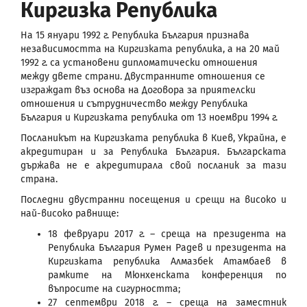
Киргизка Република
На 15 януари 1992 г. Република България признава
независимостта на Киргизката република, а на 20 май
1992 г. са установени дипломатически отношения
между двете страни. Двустранните отношения се
изграждат въз основа на Договора за приятелски
отношения и сътрудничество между Република
България и Киргизката република от 13 ноември 1994 г.
Посланикът на Киргизката република в Киев, Украйна, е
акредитиран и за Република България. Българската
държава не е акредитирала свой посланик за тази
страна.
Последни двустранни посещения и срещи на високо и
най-високо равнище:
18 февруари 2017 г. – среща на президента на
Република България Румен Радев и президента на
Киргизката република Алмазбек Атамбаев в
рамките на Мюнхенската конференция по
въпросите на сигурността;
27 септември 2018 г. – среща на заместник