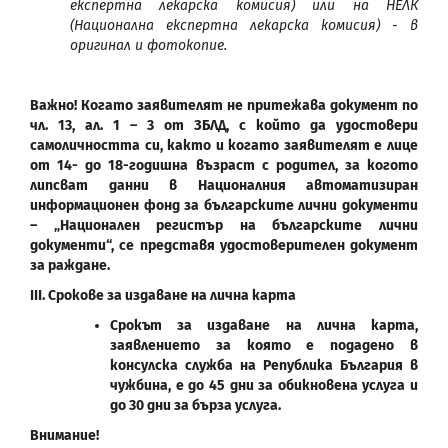
експертна лекарска комисия) или на НЕЛК
(Национална експертна лекарска комисия) - в
оригинал и фотокопие.
Важно! Когато заявителят не притежава документ по
чл. 13, ал. 1 – 3 от ЗБЛД, с който да удостовери
самоличността си, както и когато заявителят е лице
от 14- до 18-годишна възраст с родител, за когото
липсват данни в Националния автоматизиран
информационен фонд за българските лични документи
– „Национален регистър на българските лични
документи“, се представя удостоверителен документ
за раждане.
ІІІ. Срокове за издаване на лична карта
Срокът за издаване на лична карта,
заявлението за която е подадено в
консулска служба на Република България в
чужбина, е до 45 дни за обикновена услуга и
до 30 дни за бърза услуга.
Внимание!