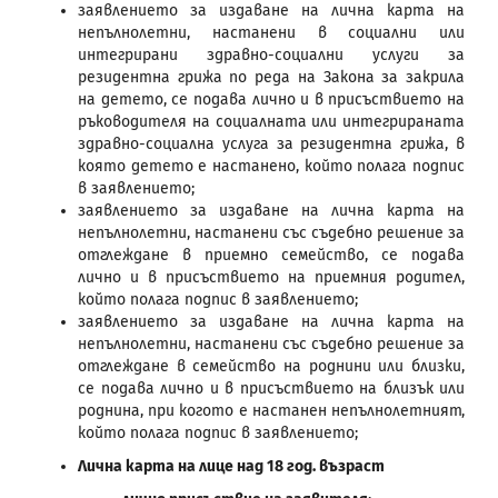
заявлението за издаване на лична карта на
непълнолетни, настанени в социални или
интегрирани здравно-социални услуги за
резидентна грижа по реда на Закона за закрила
на детето, се подава лично и в присъствието на
ръководителя на социалната или интегрираната
здравно-социална услуга за резидентна грижа, в
която детето е настанено, който полага подпис
в заявлението;
заявлението за издаване на лична карта на
непълнолетни, настанени със съдебно решение за
отглеждане в приемно семейство, се подава
лично и в присъствието на приемния родител,
който полага подпис в заявлението;
заявлението за издаване на лична карта на
непълнолетни, настанени със съдебно решение за
отглеждане в семейство на роднини или близки,
се подава лично и в присъствието на близък или
роднина, при когото е настанен непълнолетният,
който полага подпис в заявлението;
Лична карта на лице над 18 год. възраст