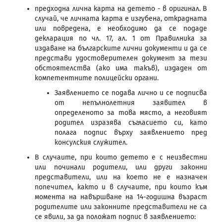
предходна лична карта на детето - в оригинал. В
случай, че личната карта е изгубена, открадната
или повредена, е необходимо да се подаде
декларация по чл. 17, ал. 1 от Правилника за
издаване на българските лични документи и да се
представи удостоверителен документ за тези
обстоятелства (ако има такъв), издаден от
компетентните полицейски органи.
Заявлението се подава лично и се подписва
от непълнолетния заявител в
определеното за това място, а неговият
родител изразява съгласието си, като
полага подпис върху заявлението пред
консулския служител.
В случаите, при които детето е с неизвестни
или починали родители, или други законни
представители, или на което не е назначен
попечител, както и в случаите, при които към
момента на навършване на 14-годишна възраст
родителите или законните представители не са
се явили, за да положат подпис в заявлението: