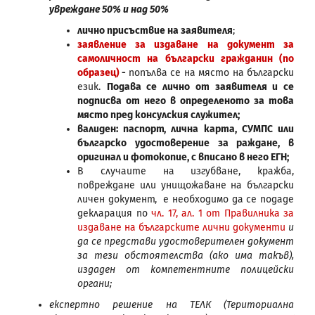
увреждане 50% и над 50%
лично присъствие на заявителя
;
заявление за издаване на документ за
самоличност на български гражданин (по
образец)
-
попълва се на място на български
език.
Подава се лично от заявителя и се
подписва от него в определеното за това
място пред консулския служител;
валиден: паспорт, лична карта, СУМПС или
българско удостоверение за раждане, в
оригинал и фотокопие, с вписано в него ЕГН;
В случаите на изгубване, кражба,
повреждане или унищожаване на български
личен документ, е необходимо да се подаде
декларация по
чл. 17, ал. 1 от Правилника за
издаване на българските лични документи
и
да се представи удостоверителен документ
за тези обстоятелства (ако има такъв),
издаден от компетентните полицейски
органи;
експертно решение на ТЕЛК (Териториална