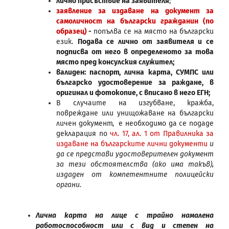
лично присъствие на заявителя
;
заявление за издаване на документ за
самоличност на български гражданин (по
образец)
-
попълва се на място на български
език.
Подава се лично от заявителя и се
подписва от него в определеното за това
място пред консулския служител;
валиден: паспорт, лична карта, СУМПС или
българско удостоверение за раждане, в
оригинал и фотокопие, с вписано в него ЕГН;
В случаите на изгубване, кражба,
повреждане или унищожаване на български
личен документ, е необходимо да се подаде
декларация по
чл. 17, ал. 1 от Правилника за
издаване на българските лични документи
и
да се представи удостоверителен документ
за тези обстоятелства (ако има такъв),
издаден от компетентните полицейски
органи.
Лична карта на лице с трайно намалена
работоспособност или с вид и степен на