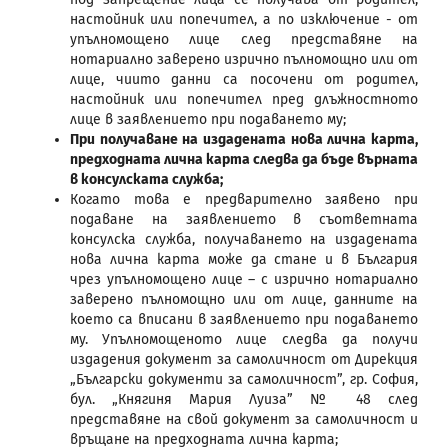
настойник или попечител, а по изключение - от
упълномощено лице след представяне на
нотариално заверено изрично пълномощно или от
лице, чиито данни са посочени от родител,
настойник или попечител пред длъжностното
лице в заявлението при подаването му;
При получаване на издадената нова лична карта,
предходната лична карта следва да бъде върната
в консулската служба;
Когато това е предварително заявено при
подаване на заявлението в съответната
консулска служба, получаването на издадената
нова лична карта може да стане и в България
чрез упълномощено лице – с изрично нотариално
заверено пълномощно или от лице, данните на
което са вписани в заявлението при подаването
му. Упълномощеното лице следва да получи
издадения документ за самоличност от Дирекция
„Български документи за самоличност”, гр. София,
бул. „Княгиня Мария Луиза” № 48 след
представяне на свой документ за самоличност и
връщане на предходната лична карта;