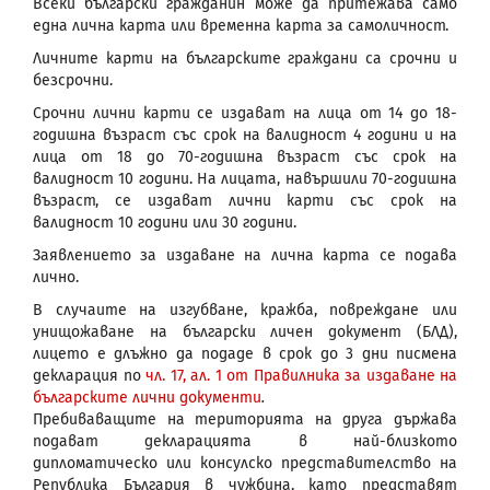
Всеки български гражданин може да притежава само
една лична карта или временна карта за самоличност.
Личните карти на българските граждани са срочни и
безсрочни.
Срочни лични карти се издават на лица от 14 до 18-
годишна възраст със срок на валидност 4 години и на
лица от 18 до 70-годишна възраст със срок на
валидност 10 години. На лицата, навършили 70-годишна
възраст, се издават лични карти със срок на
валидност 10 години или 30 години.
Заявлението за издаване на лична карта се подава
лично.
В случаите на изгубване, кражба, повреждане или
унищожаване на български личен документ (БЛД),
лицето е длъжно да подаде в срок до 3 дни писмена
декларация по
чл. 17, ал. 1 от Правилника за издаване на
българските лични документи
.
Пребиваващите на територията на друга държава
подават декларацията в най-близкото
дипломатическо или консулско представителство на
Република България в чужбина, като представят