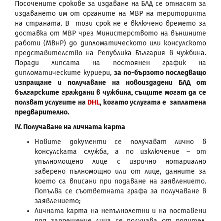
Посочените срокове за издаване на БЛД се отнасят за
издаването им от органите на МВР на територията
на страната. В този срок не е включено времето за
доставка от МВР чрез Министерството на външните
работи (МВнР) до дипломатическото или консулското
представителство на Република България в чужбина.
Поради липсата на постоянен график на
дипломатическите куриери,
за по-бързото последващо
изпращане и получаване на новоиздадени БЛД от
българските граждани в чужбина, същите могат да се
ползват услугите на
DHL
, когато услугата е заплатена
предварително.
ІV. Получаване на личната карта
Новите документи се получават лично в
консулската служба, а по изключение – от
упълномощено лице с изрично нотариално
заверено пълномощно или от лице, данните за
което са вписани при подаване на заявлението.
Попълва се съответната графа за получаване в
заявлението;
Личната карта на непълнолетни и на поставени
под запрещение лица се получава от родител,