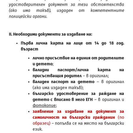
удостоверителен документ за тези обстоятелства
(ако има такъв), издаден от компетентните
полицейски органи.
ІІ. Необходими документи за издаване на:
Първа лична карта на лице от 14 до 18 год.
възраст
лично присъствие на единия от родителите
и детето
;
валидни паспорт/лична карта на
присъстващия родител
– в оригинал;
валиден паспорт на детето
– в оригинал
(ако има издаден такъв);
българско удостоверение за раждане на
детето с вписано в него ЕГН
– в оригинал и
фотокопие
;
заявление за издаване на документ за
самоличност на български гражданин
(по
образец)
– попълва се на място на български
език.