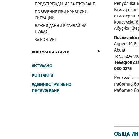
Република 
ПРЕДУПРЕЖДЕНИЕ ЗА ПЪТУВАНЕ
Българскит
ПОВЕДЕНИЕ ПРИ КРИЗИСНИ
дългосрочно
СИТУАЦИИ
консулски 
ВАЖНИ ДАННИ В СЛУЧАЙ НА
Абуджа, Фе
НУЖДА
Посолство 
ЗА КОНТАКТ
Адрес: 10 Eu
Abuja
КОНСУЛСКИ УСЛУГИ
Тел.: +234 9
Телефон сам
АКТУАЛНО
000 0275
КОНТАКТИ
Консулска с
Работно врем
АДМИНИСТРАТИВНО
Работно вр
ОБСЛУЖВАНЕ
ОБЩА И