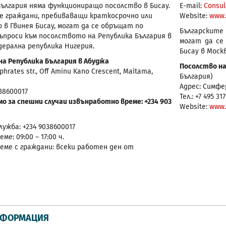
България няма функциониращо посолство в Бисау.
Е-mail:
Consul
е граждани, пребиваващи краткосрочно или
Website:
www.
 в Гвинея Бисау, могат да се обръщат по
Българските
въпроси към посолството на Република България в
могат да се
дерална република Нигерия.
Бисау в Моск
на Република България в Абуджа
Посолство на
phrates str., Off Aminu Kano Crescent, Maitama,
България)
Адрес: Симфер
038600017
Тел.: +7 495 31
о за спешни случаи извънработно време: +234 903
Website:
www.
лужба: +234 9038600017
е: 09:00 – 17:00 ч.
еме с граждани: всеки работен ден от
НФОРМАЦИЯ