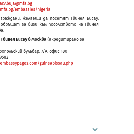
ar.Abuja@mfa.bg
mfa.bg/embassies/nigeria
 граждани, желаещи да посетят Гвинея Бисау,
 обръщат за визи към посолството на Гвинея
ва.
 Гвинея Бисау в Москва
(акредитирано за
опольский бульвар, 7/А, офис 180
79582
embassypages.com/guineabissau.php