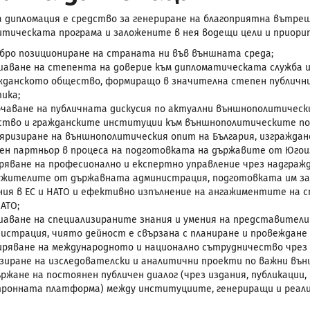
 дипломация е средство за генериране на благоприятна вътреш
тическата програма и заложените в нея водещи цели и приорите
бро позициониране на страната ни във външната среда;
аване на степента на доверие към дипломатическата служба и
жданското общество, формиращо в значителна степен публичн
ика;
чаване на публичната дискусия по актуални външнополитическ
тво и гражданските институции към външнополитическите поз
яризиране на външнополитическия опит на България, изграждан
ен партньор в процеса на подготовката на държавите от Югоиз
ряване на професионално и експертно управление чрез надграж
ужителите от държавната администрация, подготовката им за 
ия в ЕС и НАТО и ефективно изпълнение на ангажиментите на 
НАТО;
аване на специализираните знания и умения на представител
истрация, чиято дейност е свързана с планиране и провеждане 
ряване на международното и национално сътрудничество чрез о
зиране на изследователски и аналитични проекти по важни външ
ржане на постоянен публичен диалог (чрез издания, публикации, 
ронната платформа) между институциите, генериращи и реали