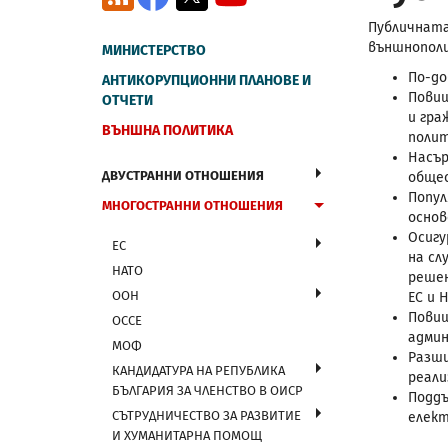
Публичната
външнополи
МИНИСТЕРСТВО
По-до
АНТИКОРУПЦИОННИ ПЛАНОВЕ И
Повиш
ОТЧЕТИ
и гра
ВЪНШНА ПОЛИТИКА
полит
Насър
ДВУСТРАННИ ОТНОШЕНИЯ
общес
Попул
МНОГОСТРАННИ ОТНОШЕНИЯ
основ
Осигу
ЕС
на сл
НАТО
решен
ООН
ЕС и 
Повиш
ОССЕ
админ
МОФ
Разши
КАНДИДАТУРА НА РЕПУБЛИКА
реали
БЪЛГАРИЯ ЗА ЧЛЕНСТВО В ОИСР
Поддъ
СЪТРУДНИЧЕСТВО ЗА РАЗВИТИЕ
елект
И ХУМАНИТАРНА ПОМОЩ