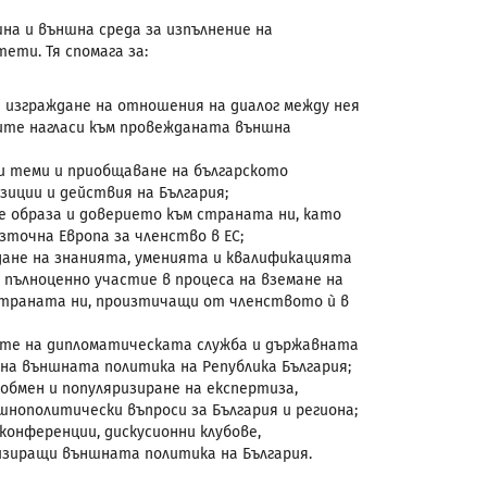
на и външна среда за изпълнение на
ти. Тя спомага за:
 изграждане на отношения на диалог между нея
ите нагласи към провежданата външна
и теми и приобщаване на българското
иции и действия на България;
е образа и доверието към страната ни, като
точна Европа за членство в ЕС;
дане на знанията, уменията и квалификацията
пълноценно участие в процеса на вземане на
страната ни, произтичащи от членството ѝ в
ите на дипломатическата служба и държавната
на външната политика на Република България;
бмен и популяризиране на експертиза,
нополитически въпроси за България и региона;
конференции, дискусионни клубове,
зиращи външната политика на България.