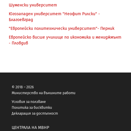
Шуменски университет
Югозападен университет "Неофит Рилски" -
Благоевград
"Eвропейски политехнически университет"- Перник
Европейско висше училище по икономика и мениджмънт
- Пловдив
© 2018 – 2026
Министерство на външните работи
Условия за ползване
Политика за бисквитки
Декларация за достъпност
ЦЕНТРАЛА НА МВНР