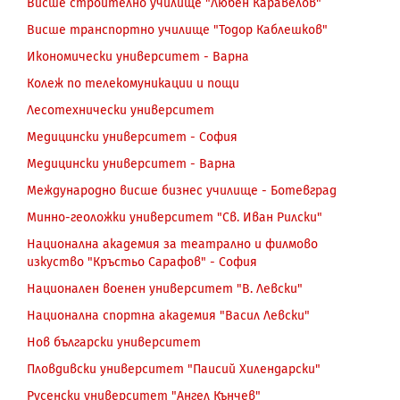
Висше строително училище "Любен Каравелов"
Висше транспортно училище "Тодор Каблешков"
Икономически университет - Варна
Колеж по телекомуникации и пощи
Лесотехнически университет
Медицински университет - София
Медицински университет - Варна
Международно висше бизнес училище - Ботевград
Минно-геоложки университет "Св. Иван Рилски"
Национална академия за театрално и филмово
изкуство "Кръстьо Сарафов" - София
Национален военен университет "В. Левски"
Национална спортна академия "Васил Левски"
Нов български университет
Пловдивски университет "Паисий Хилендарски"
Русенски университет "Ангел Кънчев"