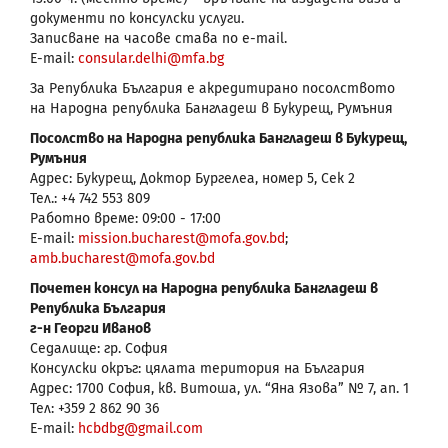
документи по консулски услуги.
Записване на часове става по е-mail.
E-mail:
consular.delhi@mfa.bg
За Република България е акредитирано посолството
на Народна република Бангладеш в Букурещ, Румъния
Посолство на Народна република Бангладеш в Букурещ,
Румъния
Адрес: Букурещ, Доктор Бургелеа, номер 5, Сек 2
Тел.: +4 742 553 809
Работно време: 09:00 - 17:00
E-mail:
mission.bucharest@mofa.gov.bd
;
amb.bucharest@mofa.gov.bd
Почетен консул на Народна република Бангладеш в
Република България
г-н Георги Иванов
Седалище: гр. София
Консулски окръг: цялата територия на България
Адрес: 1700 София, кв. Витоша, ул. “Яна Язова” № 7, ап. 1
Тел: +359 2 862 90 36
Е-mail:
hcbdbg@gmail.com