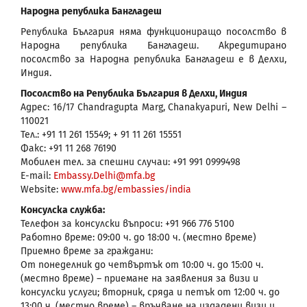
Народна република Бангладеш
Република България няма функциониращо посолство в
Народна република Бангладеш. Акредитирано
посолство за Народна република Бангладеш е в Делхи,
Индия.
Посолство на Република България в Делхи, Индия
Адрес: 16/17 Chandragupta Marg, Chanakyapuri, New Delhi –
110021
Тел.: +91 11 261 15549; + 91 11 261 15551
Факс: +91 11 268 76190
Мобилен тел. за спешни случаи: +91 991 0999498
E-mail:
Embassy.Delhi@mfa.bg
Website:
www.mfa.bg/embassies/india
Консулска служба:
Телефон за консулски въпроси: +91 966 776 5100
Работно време: 09:00 ч. до 18:00 ч. (местно време)
Приемно време за граждани:
От понеделник до четвъртък от 10:00 ч. до 15:00 ч.
(местно време) – приемане на заявления за визи и
консулски услуги; вторник, сряда и петък от 12:00 ч. до
13:00 ч. (местно време) – връчване на издадени визи и