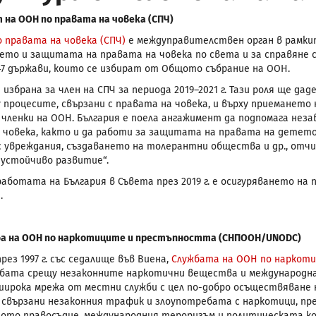
 на ООН по правата на човека (СПЧ)
 правата на човека (СПЧ)
е междуправителствен орган в рамкит
ето и защитата на правата на човека по света и за справяне с
7 държави, които се избират от Общото събрание на ООН.
 избрана за член на СПЧ за периода 2019–2021 г. Тази роля ще д
у процесите, свързани с правата на човека, и върху приемането
членки на ООН. България е поела ангажимент да подпомага не
 човека, както и да работи за защитата на правата на детет
с увреждания, създаването на толерантни общества и др., отч
 устойчиво развитие“.
работата на България в Съвета през 2019 г. е осигуряването на
.
а на ООН по наркотиците и престъпността (СНПООН/
UNODC
)
рез 1997 г. със седалище във Виена,
Службата на ООН по наркот
рбата срещу незаконните наркотични вещества и международна
широка мрежа от местни служби с цел по-добро осъществяване 
 свързани незаконния трафик и злоупотребата с наркотици, п
ото правосъдие, международния тероризъм и политическата к