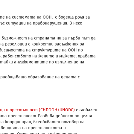
е на системата на ООН, с водеща роля за
ъс ситуации на правонарушения. В него
аде възможност на страната ни за първи път да
 на резолюции с конкретни задължения за
зависимостта на структурите на ООН по
о, равенството на жените и мъжете, правата
итайки ангажиментите по изпълнение на
 приобщаващо образование на децата с
ици и престъпност (СНПООН/UNODC)
е глобален
та престъпност. Развива дейност по целия
на координиран, всеобхватен отговор на
ревенцията на престъпността и
орупция. Комисията по наркотичните