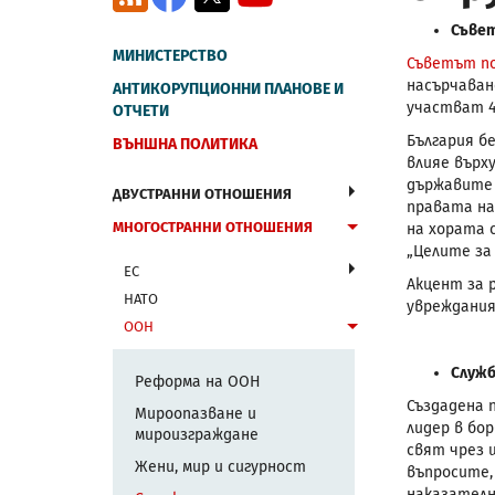
Съвет
МИНИСТЕРСТВО
Съветът по
насърчаван
АНТИКОРУПЦИОННИ ПЛАНОВЕ И
участват 4
ОТЧЕТИ
България бе
ВЪНШНА ПОЛИТИКА
влияе върх
държавите 
ДВУСТРАННИ ОТНОШЕНИЯ
правата на
МНОГОСТРАННИ ОТНОШЕНИЯ
на хората 
„Целите за
ЕС
Акцент за 
НАТО
увреждания
ООН
Служб
Реформа на ООН
Създадена п
Мироопазване и
лидер в бо
мироизграждане
свят чрез 
Жени, мир и сигурност
въпросите,
наказателн