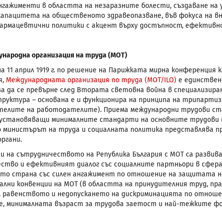
гажименти в областта на незаразните болести, създаване на у
капацитета на общественото здравеопазване, във фокуса на в
армацевтични политики с акцент върху достъпност, ефективно
народна организация на труда (МОТ)
на 11 април 1919 г. по решение на Парижката мирна конференц
я,
Международната организация по труда (МОТ/ILO)
е единствен
за да се превърне след Втората световна война в специализиран
труктура – основана е и функционира на принципа на трипарт
елите на работодателите). Приема международни трудови ст
 установяващи минималните стандарти на основните трудови пр
ато министърът на труда и социалната политика представлява 
органи.
 на сътрудничеството на Република България с МОТ са развив
ство и ефективният диалог със социалните партньори в сфер
ато страна със силен ангажимент по отношение на защитата 
лни конвенции на МОТ (в областта на принудителния труд, пра
, равенството и недопускането на дискриминацията по отнош
, минималната възраст за трудова заетост и най-тежките фо