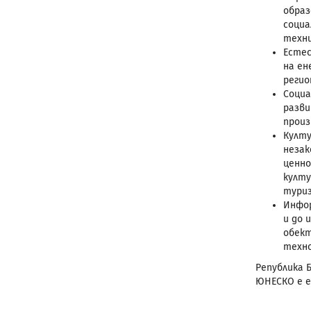
образ
социа
техни
Естес
на ен
регио
Социа
разви
произ
Култу
незак
ценно
култу
туриз
Инфор
и до 
обект
техно
Република Б
ЮНЕСКО е е