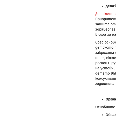
Детск
Детският ф
Приоритетн
защита от 
здравеопаз
в сила за н
Сред основ
детското п
закрилата 
опит, експ
регион (Гр
на устойчи
детето във
консултати
годишнина 
Орган
Основните 
Образ