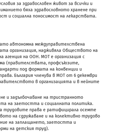
словия за здравословен живот за всички и
ниманието бяха здравословното хранене при
ст и социална поносимост на лекарствата.
ия като автономна междуправителствена
ата организация, надживяла Обществото на
а агенция на ООН. МОТ е организация с
изма (правителствата, профсъюзите,
андарти под формата на конвенции и
ава. България членува в МОТ от 6 декември
правителството в организацията и в нейните
ане и задълбочаване на тристранното
ата на заетостта и социалната политика.
на трудовите права е ратифицирала осемте
вото на сдружаване и на колективно трудово
ение на заплащането, заетостта и
рми на детския труд).