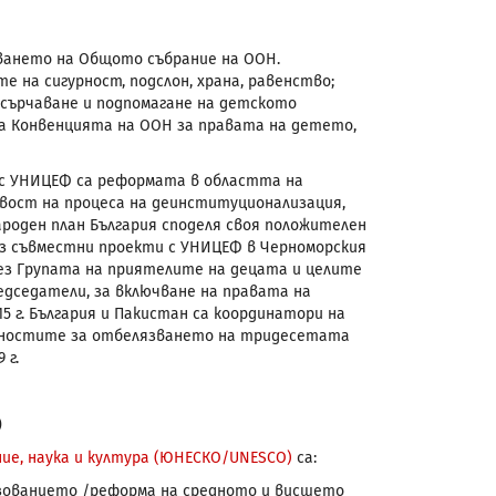
дяването на Общото събрание на ООН.
 на сигурност, подслон, храна, равенство;
асърчаване и подпомагане на детското
на Конвенцията на ООН за правата на детето,
 с УНИЦЕФ са реформата в областта на
вост на процеса на деинституционализация,
роден план България споделя своя положителен
ез съвместни проекти с УНИЦЕФ в Черноморския
рез Групата на приятелите на децата и целите
едседатели, за включване на правата на
 г. България и Пакистан са координатори на
алностите за отбелязването на тридесетата
 г.
)
ие, наука и култура (ЮНЕСКО/UNESCO)
са:
зованието /реформа на средното и висшето