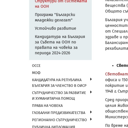
Структури от системата
вещества (К
на ООН
Общото съб
Програма "Български
България у
младежки делегат"
ценностите
Устойчиво развитие
от Специал
Кандидатура на България
здраве и п
за Съвета на ООН по
Балансиран
правата на човека за
рехабилита
периода 2024-2026
Свето
ОССЕ
МОФ
Световната
офиса и 15
КАНДИДАТУРА НА РЕПУБЛИКА
покритие и
БЪЛГАРИЯ ЗА ЧЛЕНСТВО В ОИСР
1948 г. Съ
СЪТРУДНИЧЕСТВО ЗА РАЗВИТИЕ
И ХУМАНИТАРНА ПОМОЩ
Сред приор
целия живо
ПРАВА НА ЧОВЕКА
обществено
ГЛОБАЛНИ ПРЕДИЗВИКАТЕСТВА
Министерст
РЕГИОНАЛНО СЪТРУДНИЧЕСТВО
По време н
ПУБЛИЧНА ДИПЛОМАЦИЯ