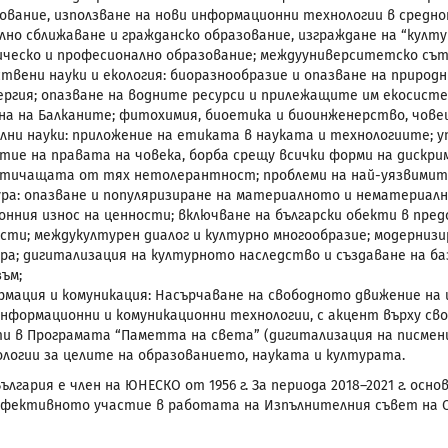
ование, използване на нови информационни технологии в средно
лно сближаване и гражданско образование, изграждане на “култу
ческо и професионално образование; междууниверситетско съ
твени науки и екология: биоразнообразие и опазване на природ
ергия; опазване на водните ресурси и прилежащите им екосисте
на на Балканите; фитохимия, биоетика и биоинженерство, чове
лни науки: приложение на етиката в науката и технологиите; 
тие на правата на човека, борба срещу всички форми на дискри
тичащата от тях нетолерантност; проблеми на най-уязвимите
ра: опазване и популяризиране на материалното и нематериалн
онния износ на ценности; включване на български обекти в пр
сти; междукултурен диалог и културно многообразие; модерниз
ра; дигитализация на културното наследство и създаване на ба
ъм;
мация и комуникация: Насърчаване на свободното движение на 
информационни и комуникационни технологии, с акцент върху сво
и в Програмата “Паметта на света” (дигитализация на писмен
логии за целите на образованието, науката и културата.
ългария е член на ЮНЕСКО от 1956 г. За периода 2018–2021 г. ос
фективното участие в работата на Изпълнителния съвет на 