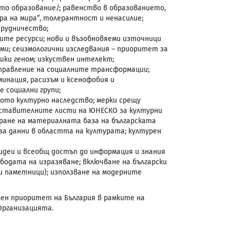
то образование/; равенство в образованието,
ра на мира”, толерантност и ненасилие;
трудничество;
ните ресурси; нови и възобновяеми източници
ми; сеизмологични изследвания – приоритет за
шки геном; изкуствен интелект;
управление на социалните трансформации;
минация, расизъм и ксенофобия и
 социални групи;
ото културно наследство; мерки срещу
едставителните листи на ЮНЕСКО за културни
иране на материалната база на българската
за данни в областта на културата; културен
идеи и всеобщ достъп до информация и знания
бодата на изразяване; включване на български
и паметници); използване на модерните
новен приоритет на България в рамките на
Организацията.