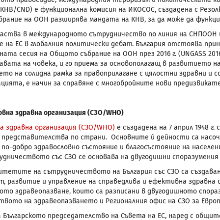
НВ/CND) е функционална комисия на ИКОСОС, създадена с Резолюция
рание на ООН разширява мандата на КНВ, за да може да функци
частва в международното сътрудничество по линия на СНПООН 
 на ЕС в глобалния политически дебат. България отстоява при
ната сесия на Общото събрание на ООН през 2016 г. (UNGASS 20
равата на човека, и го приема за основополагащ в развитието 
ето на солидна рамка за правоприлагане с цялостни здравни и с
цията, е начин за справяне с многобройните нови предизвикат
вна здравна организация (СЗО/WHO)
 здравна организация (СЗО/WHO)
е създадена на 7 април 1948 г
0 представителства по страни. Основните ѝ дейности са насоче
 по-добро здравословно състояние и благосъстояние на населени
трудничеството със СЗО се основава на двугодишни споразумения
итетите на сътрудничеството на България със СЗО са създаване
т, развитие и управление на справедлива и ефективна здравна
то здравеопазване, които са разписани в двугодишното спора
вото на здравеопазването и Регионалния офис на СЗО за Европа 
а Българското председателство на Съвета на ЕС, наред с общит