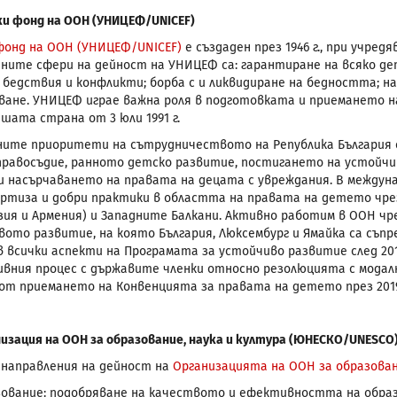
и фонд на ООН (УНИЦЕФ/
UNICEF
)
онд на ООН (УНИЦЕФ/UNICEF)
е създаден през 1946 г., при учре
ите сфери на дейност на УНИЦЕФ са: гарантиране на всяко дете
бедствия и конфликти; борба с и ликвидиране на бедността; н
ване. УНИЦЕФ играе важна роля в подготовката и приемането 
ашата страна от 3 юли 1991 г.
ните приоритети на сътрудничеството на Република България
равосъдие, ранното детско развитие, постигането на устойчи
и насърчаването на правата на децата с увреждания. В междуна
ертиза и добри практики в областта на правата на детето чр
узия и Армения) и Западните Балкани. Активно работим в ООН ч
вото развитие, на която България, Люксембург и Ямайка са съпр
 всички аспекти на Програмата за устойчиво развитие след 2015
вния процес с държавите членки относно резолюцията с мод
от приемането на Конвенцията за правата на детето през 2019
изация на ООН за образование, наука и култура (ЮНЕСКО/
UNESCO
направления на дейност на
Организацията на ООН за образован
ование: подобряване на качеството и ефективността на обра