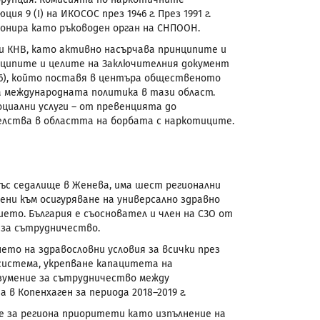
 9 (I) на ИКОСОС през 1946 г. През 1991 г.
онира като ръководен орган на СНПООН.
и КНВ, като активно насърчава принципите и
нципите и целите на Заключителния документ
16), който поставя в центъра общественото
на международната политика в тази област.
оциални услуги – от превенцията до
елства в областта на борбата с наркотиците.
. със седалище в Женева, има шест регионални
ни към осигуряване на универсално здравно
ето. България е съосновател и член на СЗО от
 за сътрудничество.
то на здравословни условия за всички през
 система, укрепване капацитета на
зумение за сътрудничество между
в Копенхаген за периода 2018–2019 г.
е за региона приоритети като изпълнение на