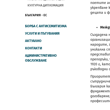
поетите ан
КУЛТУРНА ДИПЛОМАЦИЯ
укрепване 
децата и ф
БЪЛГАРИЯ - ЕС
БОРБА С АНТИСЕМИТИЗМА
Между
УСЛУГИ И ПЪТУВАНИЯ
Създадена 
организаци
АКТУАЛНО
народите, 
КОНТАКТИ
уникална с
представит
АДМИНИСТРАТИВНО
препоръки,
ОБСЛУЖВАНЕ
1920 г., к
ръководни 
Приоритети
сътрудниче
България к
фундамента
договаряне
професиите