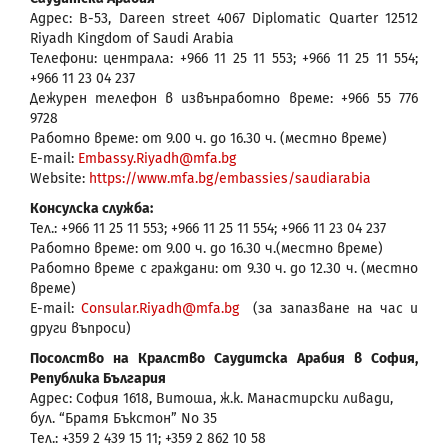
Адрес: B-53, Dareen street 4067 Diplomatic Quarter 12512
Riyadh Kingdom of Saudi Arabia
Телефони: централа: +966 11 25 11 553; +966 11 25 11 554;
+966 11 23 04 237
Дежурен телефон в извънработно време: +966 55 776
9728
Работно време: от 9.00 ч. до 16.30 ч. (местно време)
E-mail:
Embassy.Riyadh@mfa.bg
Website:
https://www.mfa.bg/embassies/saudiarabia
Консулска служба:
Тел.: +966 11 25 11 553; +966 11 25 11 554; +966 11 23 04 237
Работно време: от 9.00 ч. до 16.30 ч.(местно време)
Работно време с граждани: от 9.30 ч. до 12.30 ч. (местно
време)
E-mail:
Consular.Riyadh@mfa.bg
(за запазване на час и
други въпроси)
Посолство на Кралство Саудитска Арабия в София,
Република България
Адрес: София 1618, Витоша, ж.к. Манастирски ливади,
бул. “Братя Бъкстон” No 35
Tел.: +359 2 439 15 11; +359 2 862 10 58