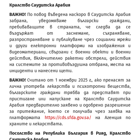
Кралство Саудитска Арабия
ВАЖНО!
По повод въведена наскоро в Саудитска Арабия
забрана, уведомяваме български граждани,
пребиваващите в страната, че следва да се
въздържат от заснемане, съхраняване,
разпространяване и публикуване чрез социални мрежи
и други електронни платформи на изображения и
видеоматериали, свързани с военни обекти и военни
действия, включително ракетни обстрели, действия
на системите за противовъздушна отбрана, места на
инциденти и нанесени щети.
ВАЖНО!
Считано от 1 ноември 2025 г., ако пренасят за
лична употреба лекарства и психотропни вещества,
българските граждани трябва да представят при
пристигане или напускане на Кралство Саудитска
Арабия предварително заявено и одобрено разрешение
за притежание, което се получава чрез заявка на
платформата
https://cds.sfda.gov.sa/
на Агенция по
храните и лекарствата.
Посолство на Република България в Рияд, Кралство
Саудитска Арабия