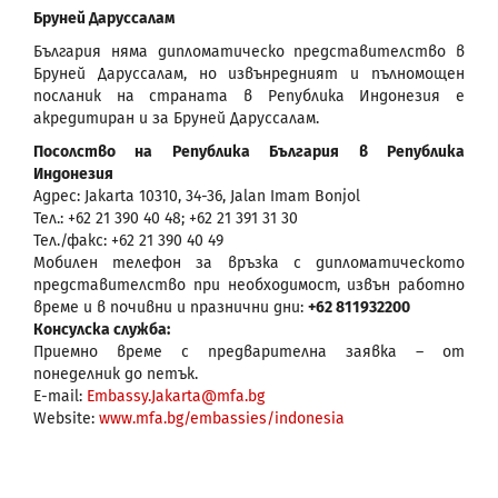
Бруней Даруссалам
България няма дипломатическо представителство в
Бруней Даруссалам, но извънредният и пълномощен
посланик на страната в Република Индoнезия е
акредитиран и за Бруней Даруссалам.
Посолство на Република България в Република
Индонезия
Адрес: Jakarta 10310, 34-36, Jalan Imam Bonjol
Тел.: +62 21 390 40 48; +62 21 391 31 30
Тел./факс: +62 21 390 40 49
Мобилен телефон за връзка с дипломатическото
представителство при необходимост, извън работно
време и в почивни и празнични дни:
+62 811932200
Консулска служба:
Приемно време с предварителна заявка – от
понеделник до петък.
E-mail:
Embassy.Jakarta@mfa.bg
Website:
www.mfa.bg/embassies/indonesia