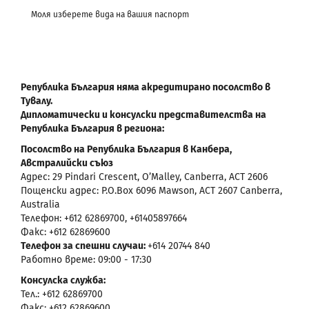
Моля изберете вида на вашия паспорт
Република България няма акредитирано посолство в
Тувалу.
Дипломатически и консулски представителства на
Република България в региона:
Посолство на Република България в Канбера,
Австралийски съюз
Адрес: 29 Pindari Crescent, O’Malley, Canberra, ACT 2606
Пощенски адрес: P.O.Box 6096 Mawson, ACT 2607 Canberra,
Australia
Телефон: +612 62869700, +61405897664
Факс: +612 62869600
Телефон за спешни случаи:
+614 20744 840
Работно време: 09:00 - 17:30
Консулска служба:
Тел.: +612 62869700
Факс: +612 62869600