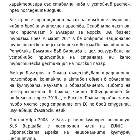
характеризира със стабилни нива и устойчив растеж
през последните години.
България е традиционен пазар за полските туристи,
чийто брой значително нараства. Основната част от
тях пристигат в България за морски или бизнес
туризъм. През м. март 2021 г. бе открито Национално
туристическо представителство към Посолството на
Република България във Варшава с цел осигуряване на
устойчиво присъствие на страната ни като
туристическа дестинация на полския пазар.
Между България и Полша съществуват традиционни
ползотворни контакти и активен обмен в областта
на културата, науката и образованието. Нивото на
българистиката в Полша, чиято 100-годишнина бе
отбелязана през 2016 г., е високо. Полша трайно заема
първо място сред страните от ЕС по брой студенти,
изучаващи български език.
От ноември 2008 г. Българският културен институт
във Варшава е постоянен член на EUNIC –
Европейската мрежа на националните културни
институти.