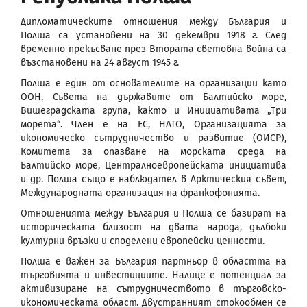
Дипломатическите отношения между България и
Полша са установени на 30 декември 1918 г. След
временно прекъсване през Втората световна война са
възстановени на 24 август 1945 г.
Полша е един от основателите на организации като
ООН, Съвета на държавите от Балтийско море,
Вишеградската група, както и Инициативата „Три
морета“. Член е на ЕС, НАТО, Организацията за
икономическо сътрудничество и развитие (ОИСР),
Комитета за опазване на морската среда на
Балтийско море, Централноевропейската инициатива
и др. Полша също е наблюдател в Арктическия съвет,
Международната организация на франкофонията.
Отношенията между България и Полша се базират на
историческата близост на двата народа, дълбоки
културни връзки и споделени европейски ценности.
Полша е важен за България партньор в областта на
търговията и инвестициите. Налице е потенциал за
активизиране на сътрудничеството в търговско-
икономическата област. Двустранният стокообмен се