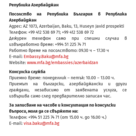
Република Азербайджан
Посолство на Република България в Република
Азербайджан
Адрес: AZ 1073, Azerbaijan, Baku, 13, Huseyn Javid prospekti
Телефон: +99 412 538 69 71; +99 412 538 69 72
Дежурен телефон само при спешни случаи в
извънработно време: +994 51 225 74 71
Работно време на посолството: 09.30 ч – 17.30 ч
Е-mail:
Embassy.Baku@mfa.bg
Website:
www.mfa.bg/embassies/azerbaidzan
Консулска служба
Приемно време: понеделник – петък: 10.00 – 13.00 ч.
Приемът на български, азербайджански и други
граждани, независимо от заявената услуга, се
извършва само след предварително записан час.
За записване на часове и консултация по консулски
въпроси, моля да се свържете на:
Телефон: +994 51 225 74 71 (от 15.00 ч. до 16.00 ч.)
Е-mail:
visa.baku@mfa.bg