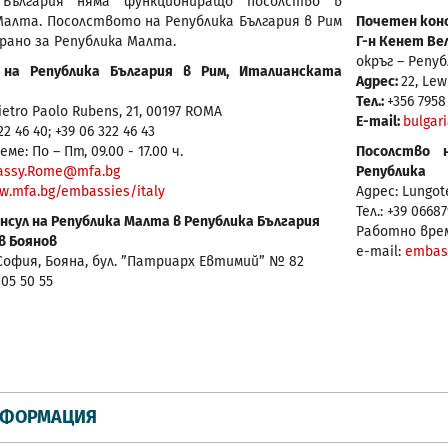
 България няма функциониращо посолство в
Малта. Посолството на Република България в Рим
Почетен конс
рано за Република Малта.
Г-н Кенет Вел
окръг – Репу
 на Република България в Рим, Италианската
Адрес:
22, Lew
Тел.:
+356 7958
ietro Paolo Rubens, 21, 00197 ROMA
E-mail:
bulgar
22 46 40; +39 06 322 46 43
е: По – Пт, 09.00 - 17.00 ч.
Посолство 
assy.Rome@mfa.bg
Република
w.mfa.bg/embassies/italy
Адрес: Lungote
Тел.: +39 0668
нсул на Република Малта в Република България
Работно време:
в Боянов
e-mail:
embas
 София, Бояна, бул. ”Патриарх Евтимий” № 82
805 50 55
НФОРМАЦИЯ