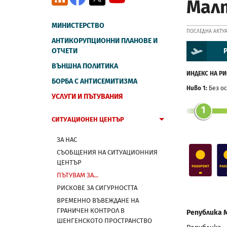
Мал
МИНИСТЕРСТВО
ПОСЛЕДНА АКТУА
АНТИКОРУПЦИОННИ ПЛАНОВЕ И
ОТЧЕТИ
Р
ВЪНШНА ПОЛИТИКА
ИНДЕКС НА РИ
БОРБА С АНТИСЕМИТИЗМА
Ниво 1:
Без о
УСЛУГИ И ПЪТУВАНИЯ
1
СИТУАЦИОНЕН ЦЕНТЪР
ЗА НАС
СЪОБЩЕНИЯ НА СИТУАЦИОННИЯ
ЦЕНТЪР
ПЪТУВАМ ЗА...
РИСКОВЕ ЗА СИГУРНОСТТА
ВРЕМЕННО ВЪВЕЖДАНЕ НА
ГРАНИЧЕН КОНТРОЛ В
Република 
ШЕНГЕНСКОТО ПРОСТРАНСТВО