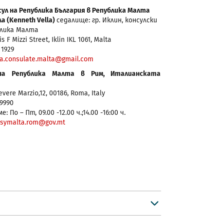
ул на Република България в Република Малта
а (Kenneth Vella)
седалище: гр. Иклин, консулски
блика Малта
is F Mizzi Street, Iklin IKL 1061, Malta
 1929
ia.consulate.malta@gmail.com
на Република Малта в Рим, Италианската
vere Marzio,12, 00186, Roma, Italy
79990
 По – Пт, 09.00 -12.00 ч.;14.00 -16:00 ч.
symalta.rom@gov.mt