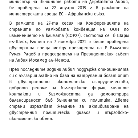
министър на външните работи на Държавата Либия,
бе проведена на 22 януари 2019 г. в рамките на
министерската среща ЕС – Африкански съюз.
В рамките на 27-та сесия на Конференцията на
страните по Рамковата конвенция на ООН по
изменението на климата (COP27), състояла се в Шарм
ел-Шейх, Египет на 7 ноември 2022 г. беше проведена
двустранна среща между президента на Р България
Румен Радев и председателя на Президентския съвет
на Либия Мохамед ал-Менфи.
През последните години Либия поддържа отношенията
си с България главно на база на натрупания богат опит
в двустранното икономическо сътрудничество,
доброто реноме на българските фирми, личните
контакти и възможността да демонстрира
балансираност във външната си политика. Двете
страни изразяват желание за активизиране на
двустранния политически диалог и търговско-
икономически обмен.