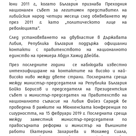
юни 2011 г., когато България признава Преходния
национален съвет за легитимен представител на
либийския народ четири месеца след обявяването му
през 2011 г. като „политическото лице на
революцията“.
След установяването на двувластие в Държавата
Либия, Република България поддържа официални
контакти с правителството на националното
единство на премиера Абдул Хамид Дбейба.
През последните години се наблюдава известно
интензифициране на контактите на високо и най-
високо ниво между двете страни. Последната среща
между министър-председателя на Република България
Бойко Борисов и председателя на Президентския
съвет и министър-председател на Правителство на
националното съгласие на Либия Файез Сарадж бе
проведена в рамките на Мюнхенската конференция по
сигурността, на 15 февруари 2019 г. Последната среща
между заместник министър-председателя по
правосъдната реформа и министър на външните
работи Екатерина Захариева и Мохамед Сиала,