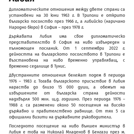
Дипломатическите отношения между двете страни са
установени на 30 юни 1963 г. В Триполи е открито
българско посолство през 1966 г., а либийско (наричано
Народно бюро) в София – през 1978 г.
Държавата Либия има свое дипломатическо
представителство в София на ниво извънреден и
пълномощен посланик. От 1 септември 2022 г.
дейността на българското посолството в Триполи е
възстановена на ниво временно управляващ, с
временно седалище в Тунис.
Двустранните отношения бележат подем в периода
1976 – 1983 г. Тогава българското присъствие в Либия
нараства до близо 15 000 души, а обемът на
извършените от българска страна дейности
надхвърля 500 млн. щ.д. годишно. През периода 1976 –
1988 г. са разменени около 50 посещения на високо
държавно и правителствено равнище. От тях 5 са
официални визити на държавните ръководители.
Последното посещение на ниво външен министър в
Либия е това на Николай Младенов в Бенгази през м.