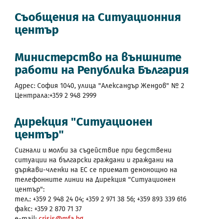
Съобщения на Ситуационния
център
Министерство на външните
работи на Република България
Адрес: София 1040, улица "Александър Жендов" № 2
Централа:+359 2 948 2999
Дирекция "Ситуационен
център"
Сигнали и молби за съдействие при бедствени
ситуации на български граждани и граждани на
държави-членки на ЕС се приемат денонощно на
телефонните линии на Дирекция "Ситуационен
център":
тел.: +359 2 948 24 04; +359 2 971 38 56; +359 893 339 616
факс: +359 2 870 71 37
e-mail:
crisis@mfa.bg