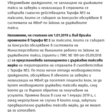
Уведомяваме гражданите, че заплащане на дължимите
такси за заверки и легализации в страната се
извършва съгласно действащата Тарифа №3 за
таксите, които се събират за консулско обслужване в
системата на МВнР по Закона за държавните
такси.
Напомняме, че считано от 1.01.2019 г. във връзка
промените в Тарифа № 3
за таксите, които се събират
за консулско обслужване в системата на
Министерството на външните работи по Закона за
държавните такси, (приети с ПМС № 189 от 05.09.2018
г.)
се преустановява заплащането с държавни таксови
марки
на територията на страната в съответствие
с Тарифа №3. По този начин отпада необходимостта
гражданите, обслужвани в звеното за заверки и
легализации на МВнР, да посетят пощенски клон, за да
купят необходимите държавни таксови марки, след
което да се върнат обратно за получаване на
услугата. Промяна влиза в сила на 1 януари 2019 г., с
оглед недопускане на случаи в които лица, закупили
предварително държавни таксови марки, да не могат
да ги използват.