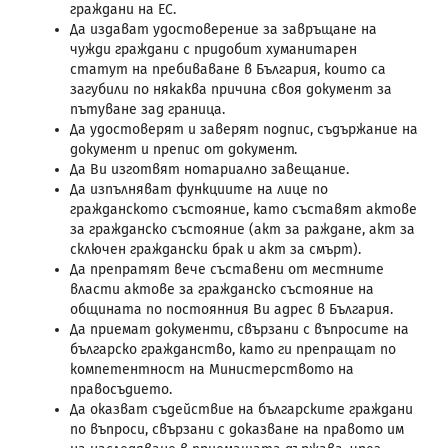
граждани на ЕС.
Да издават удостоверение за завръщане на
чужди граждани с придобит хуманитарен
статут на пребиваване в България, които са
загубили по някаква причина своя документ за
пътуване зад граница.
Да удостоверят и заверят подпис, съдържание на
документ и препис от документ.
Да Ви изготвят нотариално завещание.
Да изпълняват функциите на лице по
гражданското състояние, като съставят актове
за гражданско състояние (акт за раждане, акт за
сключен граждански брак и акт за смърт).
Да препратят вече съставени от местните
власти актове за гражданско състояние на
общината по постоянния Ви адрес в България.
Да приемат документи, свързани с въпросите на
българско гражданство, като ги препращат по
компетентност на Министерството на
правосъдието.
Да оказват съдействие на българските граждани
по въпроси, свързани с доказване на правото им