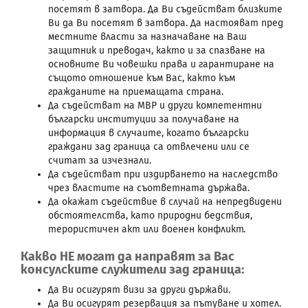
посетят в затвора. Да Ви съдействат близките
Ви да Ви посетят в затвора. Да настояват пред
местните власти за назначаване на Ваш
защитник и преводач, както и за спазване на
основните Ви човешки права и гарантиране на
същото отношение към Вас, както към
гражданите на приемащата страна.
Да съдействат на МВР и други компетентни
български институции за получаване на
информация в случаите, когато български
граждани зад граница са отвлечени или се
считат за изчезнали.
Да съдействат при издирването на наследство
чрез властите на съответната държава.
Да окажат съдействие в случай на непредвидени
обстоятелства, като природни бедствия,
терористичен акт или военен конфликт.
Какво НЕ могат да направят за Вас
консулските служители зад граница:
Да Ви осигурят визи за други държави.
Да Ви осигурят резервация за пътуване и хотел.