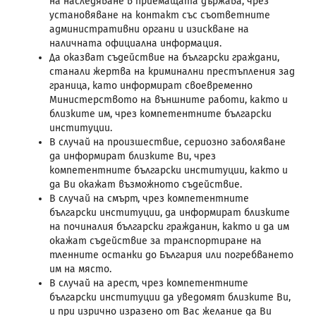
на наследяване в приемащата държава, чрез
установяване на контакт със съответните
административни органи и изискване на
наличната официална информация.
Да оказват съдействие на български граждани,
станали жертва на криминални престъпления зад
граница, като информират своевременно
Министерството на външните работи, както и
близките им, чрез компетентните български
институции.
В случай на произшествие, сериозно заболяване
да информират близките Ви, чрез
компетентните български институции, както и
да Ви окажат възможното съдействие.
В случай на смърт, чрез компетентните
български институции, да информират близките
на починалия български гражданин, както и да им
окажат съдействие за транспортиране на
тленните останки до България или погребването
им на място.
В случай на арест, чрез компетентните
български институции да уведомят близките Ви,
и при изрично изразено от Вас желание да Ви