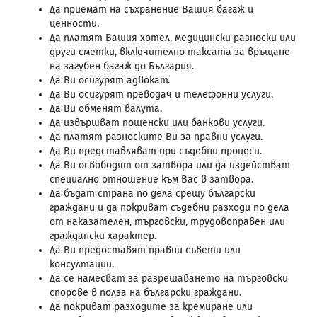
Да приемат на съхранение Вашия багаж и
ценности.
Да платят Вашия хотел, медицински разноски или
други сметки, включително таксата за връщане
на загубен багаж до България.
Да Ви осигурят адвокат.
Да Ви осигурят преводач и телефонни услуги.
Да Ви обменят валута.
Да извършват пощенски или банкови услуги.
Да платят разноските Ви за правни услуги.
Да Ви представляват при съдебни процеси.
Да Ви освободят от затвора или да издействат
специално отношение към Вас в затвора.
Да бъдат страна по дела срещу български
граждани и да покриват съдебни разходи по дела
от наказателен, търговски, трудовоправен или
граждански характер.
Да Ви предоставят правни съвети или
консултации.
Да се намесват за разрешаването на търговски
спорове в полза на български граждани.
Да покриват разходите за кремиране или