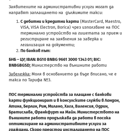
Заявителите на административни услуги могат да
направят заплащането на дължимите такси:
С дебитни и кредитни карти
(MasterCard, Maestro,
VISA, VISA Electron, Borica) чрез използване на ПОС
терминално устройство на гишетата за прием и
регистриране на заявления за заверка и
легализация на документи;
По банков път:
БНБ – ЦУ; IBAN
: BG
10 BNBG
9661 3000 1343 01; BIC
:
BNBGBGSD
;
Министерство на външните работи
Забележка:
Моля в основанието да бъде вписано, че е
такса по Тарифа №3.
ПОС терминални устройства за плащане с банкови
карти функционират и в консулските служби в Лондон,
Атина, Берлин, Рим, Милано, Хага, Валенсия, Одрин,
Братислава, Франкфурт на Майн. Министерството на
външните работи продължава да работи в посока
оптимизиране на административните услуги за
граждани. Скоро предстои инсталирането на ПОС