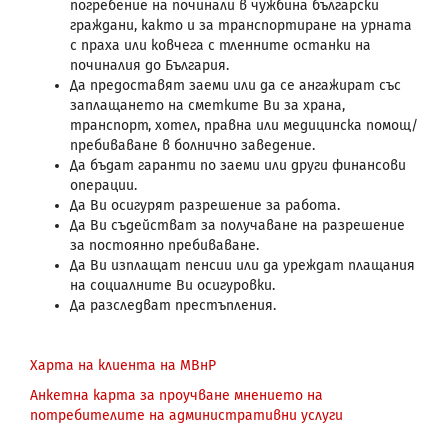
погребение на починали в чужбина български
граждани, както и за транспортиране на урната
с праха или ковчега с тленните останки на
починалия до България.
Да предоставят заеми или да се ангажират със
заплащането на сметките Ви за храна,
транспорт, хотел, правна или медицинска помощ/
пребиваване в болнично заведение.
Да бъдат гаранти по заеми или други финансови
операции.
Да Ви осигурят разрешение за работа.
Да Ви съдействат за получаване на разрешение
за постоянно пребиваване.
Да Ви изплащат пенсии или да уреждат плащания
на социалните Ви осигуровки.
Да разследват престъпления.
Харта на клиента на МВнР
Анкетна карта за проучване мнението на
потребителите на административни услуги