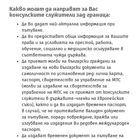
Какво могат да направят за Вас
консулските служители зад граница:
Да Ви дадат най-актуална информация при
пътуване.
Да Ви предоставят обща информация за Вашите
права и за условията на престой, работа,
обучение, социално и медицинско осигуряване в
съответната чужда държава.
Да приемат молби на български граждани за
издаване на нови български документи за
самоличност по установения ред: лична карта,
паспорт, свидетелство за управление на МПС
(молби за издаване на свидетелства за
управление на МПС не се приемат от консулските
служители в държавите-членки на Европейския
съюз), както и да Ви издадат временен паспорт,
в случай, че не притежавате валиден документ
за пътуване, поради повреждане, кражба или
изгубване на издадения Ви редовен международен
паспорт.
Да издават временен документ за пътуване на