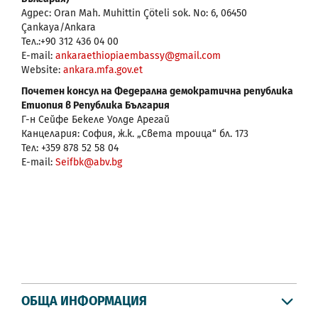
Адрес: Oran Mah. Muhittin Çöteli sok. No: 6, 06450
Çankaya/Ankara
Тел.:+90 312 436 04 00
E-mail:
ankaraethiopiaembassy@gmail.com
Website:
ankara.mfa.gov.et
Почетен консул на Федерална демократична република
Етиопия в Република България
Г-н Сейфе Бекеле Уолде Арегай
Канцелария: София, ж.к. „Света троица“ бл. 173
Тел: +359 878 52 58 04
E-mail:
Seifbk@abv.bg
ОБЩА ИНФОРМАЦИЯ