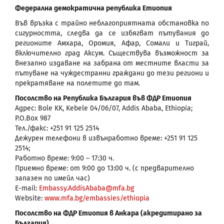
Федерална демократична република Етиопия
Във връзка с трайно неблагоприятната обстановка по
сигурността, следва да се избягват пътувания до
регионите Амхара, Оромия, Афар, Сомали и Тиграй,
включително град Аксум. Съществува възможност за
внезапно издаване на забрана от местните власти за
пътуване на чуждестранни граждани до тези региони и
прекратяване на полетите до там.
Посолство на Република България във ФДР Етиопия
Адрес: Bole KK, Kebele 04/06/07, Addis Ababa, Ethiopia;
P.O.Box 987
Тел./факс: +251 91 125 2514
Дежурен телефони в извънработно време: +251 91 125
2514;
Работно време: 9:00 – 17:30 ч.
Приемно време: от 9:00 до 13:00 ч. (с предварително
запазен по имейл час)
E-mail:
Embassy.AddisAbaba@mfa.bg
Website:
www.mfa.bg/embassies/ethiopia
Посолство на ФДР Етиопия в Анкара (акредитирано за
България)