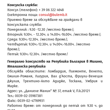
Консулска служба:
Консул (телефон): + 39 06 322 4648
Електронна поща:
consul@bulemb.it
Приемно време за обслужване на граждани в
консулската служба:
Понеделник : 9.30 -12.30 /местно време/;
Вторник: 9.30ч. - 12.30ч. и 14.00ч.-16.00ч. /местно време/;
Сряда: 9.30ч.-12.30ч. /местно време/;
Четвъртък: 9.30ч.-12.30ч. и 14.00ч.-16.00ч. /местно
време/;
Петък: 9.30ч.-12.30ч. /местно време/
Генерално консулство на Република България в Милано,
Италианска република
Обслужва областите: Ломбардия, Пиемонте, Венето,
Емилия-Романя, Лигурия, Вал д’Аоста, Фриули-Венеция
Джулия, Трентино-Алто Адидже, Тоскана, Умбрия и
Марке.
Адрес: ул. „Даниеле Манин“ № 37, етаж V, П.к.20121
Тел.: 0039-02-35987381
Факс: 0039-02-47769931
Работно време: от понеделник до петък от 9.30 ч. до