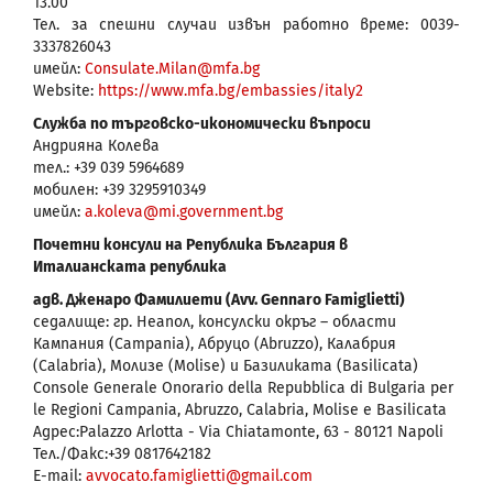
13.00
Тел. за спешни случаи извън работно време: 0039-
3337826043
имейл:
Consulate.Milan@mfa.bg
Website:
https://www.mfa.bg/embassies/italy2
Служба по търговско-икономически въпроси
Андрияна Колева
тел.: +39 039 5964689
мобилен: +39 3295910349
имейл:
a.koleva@mi.government.bg
Почетни консули на Република България в
Италианската република
адв. Дженаро Фамилиети (Avv. Gennaro Famiglietti)
седалище: гр. Неапол, консулски окръг – области
Кампания (Campania), Абруцо (Abruzzo), Калабрия
(Calabria), Молизе (Molise) и Базиликата (Basilicata)
Console Generale Onorario della Repubblica di Bulgaria per
le Regioni Campania, Abruzzo, Calabria, Molise e Basilicata
Адрес:Palazzo Arlotta - Via Chiatamonte, 63 - 80121 Napoli
Тел./Факс:+39 0817642182
E-mail:
avvocato.famiglietti@gmail.com