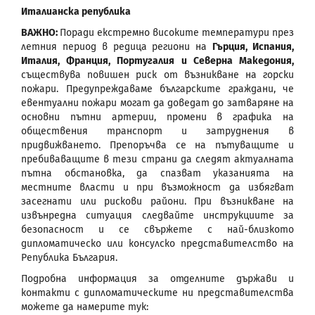
Италианска република
ВАЖНО:
Поради екстремно високите температури през
летния период в редица региони на
Гърция, Испания,
Италия, Франция, Португалия и Северна Македония
,
съществува повишен риск от възникване на горски
пожари. Предупреждаваме българските граждани, че
евентуални пожари могат да доведат до затваряне на
основни пътни артерии, промени в графика на
обществения транспорт и затруднения в
придвижването. Препоръчва се на пътуващите и
пребиваващите в тези страни да следят актуалната
пътна обстановка, да спазват указанията на
местните власти и при възможност да избягват
засегнати или рискови райони. При възникване на
извънредна ситуация следвайте инструкциите за
безопасност и се свържете с най-близкото
дипломатическо или консулско представителство на
Република България.
Подробна информация за отделните държави и
контакти с дипломатическите ни представителства
можете да намерите тук: