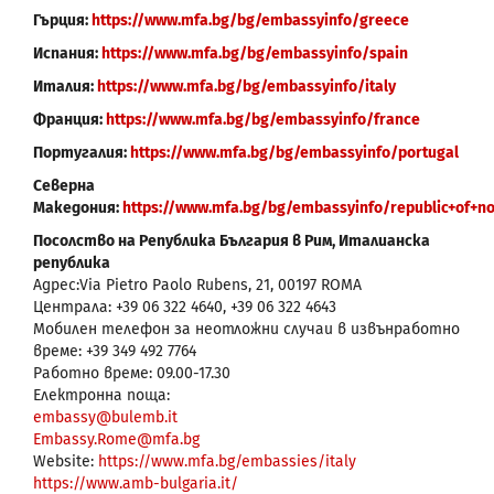
Гърция:
https://www.mfa.bg/bg/embassyinfo/greece
Испания:
https://www.mfa.bg/bg/embassyinfo/spain
Италия:
https://www.mfa.bg/bg/embassyinfo/italy
Франция:
https://www.mfa.bg/bg/embassyinfo/france
Португалия:
https://www.mfa.bg/bg/embassyinfo/portugal
Северна
Македония:
https://www.mfa.bg/bg/embassyinfo/republic+of+n
Посолство на Република България в Рим, Италианска
република
Адрес:Via Pietro Paolo Rubens, 21, 00197 ROMA
Централа: +39 06 322 4640, +39 06 322 4643
Мобилен телефон за неотложни случаи в извънработно
време: +39 349 492 7764
Работно време: 09.00-17.30
Електронна поща:
embassy@bulemb.it
Embassy.Rome@mfa.bg
Website:
https://www.mfa.bg/embassies/italy
https://www.amb-bulgaria.it/