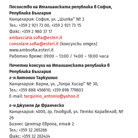
Посолство на Италианската република в София,
Република България
Канцелария: София, ул. „Шипка” № 2
Тел.: +359 2 921 73 00, +359 2 921 73 15
Факс: +359 2 980 37 17
ambasciata.sofia@esteri.it
consolare.sofia@esteri.it
(консулски отдел)
www.ambsofia.esteri.it
Работно време: 09:00 – 13:00 / 14:00 – 18:00 часа
Почетни консули на Италианската република в
Република България
г-н Антонио Таркуинио
Канцелария: Варна, ул. „Топра Хисар” № 30,
Тел.: +359 888 456810; +359 898 779803
Е-mail:
tarquinio_antonio@yahoo.it
г-н Джузепе Де Франческо
Канцелария: 4000, гр. Пловдив, ул. Петко Каравелов, №
26
Бизнес Център Европа, етаж 2
Тел.: +359 32 265266
Факс: +359 32 263434