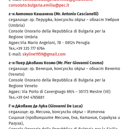
consolato.bulgaria.emilia@pec.it
г-н Антонио Кашанели (Mr. Antonio Cascianelli)
седалище: гр. Перуджа, консулски окръг – област Умбрия
(Umbria)
Console Onorario della Repubblica di Bulgaria per la
Regione Umbria
Адрес:Via Mario Angeloni, 78 - 06124 Perugia
Тел.:+39 335 777 6764
E-mail:
skyline1959@gmail.com
г-н Пиер Джовани Козмо (Mr. Pier Giovanni Cosmo)
седалище: гр. Венеция, консулски окръг – област Венето
(Veneto)
Console Onorario della Repubblica di Bulgaria per la
Regione Veneto
Адрес: Via Porto di Cavergnago 69/4 – 30173 Mestre (VE)
Тел.:+39 041 4765881
Г-н Джовани Де Лука (Giovanni De Luca)
седалище: гр. Месина, консулски окръг – Източна
Сицилия (провинциите Месина, Ена, Катания, Сиракуза и
Рагуза),