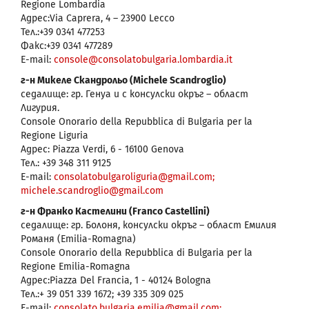
Regione Lombardia
Адрес:Via Caprera, 4 – 23900 Lecco
Тел.:+39 0341 477253
Факс:+39 0341 477289
E-mail:
console@consolatobulgaria.lombardia.it
г-н Микеле Скандрольо (Michele Scandroglio)
седалище: гр. Генуа и с консулски окръг – област
Лигурия.
Console Onorario della Repubblica di Bulgaria per la
Regione Liguria
Адрес: Piazza Verdi, 6 - 16100 Genova
Тел.: +39 348 311 9125
E-mail:
consolatobulgaroliguria@gmail.com;
michele.scandroglio@gmail.com
г-н Франко Кастелини (Franco Castellini)
седалище: гр. Болоня, консулски окръг – област Емилия
Романя (Emilia-Romagna)
Console Onorario della Repubblica di Bulgaria per la
Regione Emilia-Romagna
Адрес:Piazza Del Francia, 1 - 40124 Bologna
Тел.:+ 39 051 339 1672; +39 335 309 025
E-mail:
consolato.bulgaria.emilia@gmail.com;