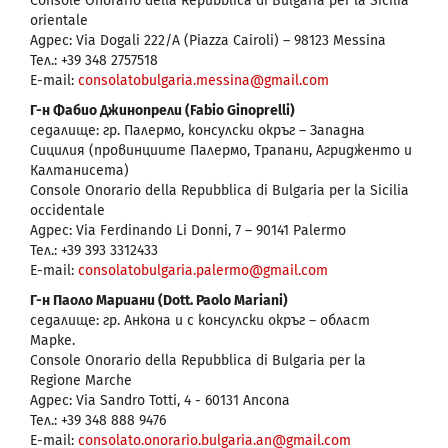
Console Onorario della Repubblica di Bulgaria per la Sicilia
orientale
Адрес: Via Dogali 222/A (Piazza Cairoli) – 98123 Messina
Тел.: +39 348 2757518
E-mail:
consolatobulgaria.messina@gmail.com
Г-н Фабио Джинопрели (Fabio Ginoprelli)
седалище: гр. Палермо, консулски окръг – Западна
Сицилия (провинциите Палермо, Трапани, Агридженто и
Калтанисета)
Console Onorario della Repubblica di Bulgaria per la Sicilia
occidentale
Адрес: Via Ferdinando Li Donni, 7 – 90141 Palermo
Тел.: +39 393 3312433
E-mail:
consolatobulgaria.palermo@gmail.com
Г-н Паоло Мариани (Dott. Paolo Mariani)
седалище: гр. Анкона и с консулски окръг – област
Марке.
Console Onorario della Repubblica di Bulgaria per la
Regione Marche
Адрес: Via Sandro Totti, 4 - 60131 Ancona
Тел.: +39 348 888 9476
E-mail:
consolato.onorario.bulgaria.an@gmail.com