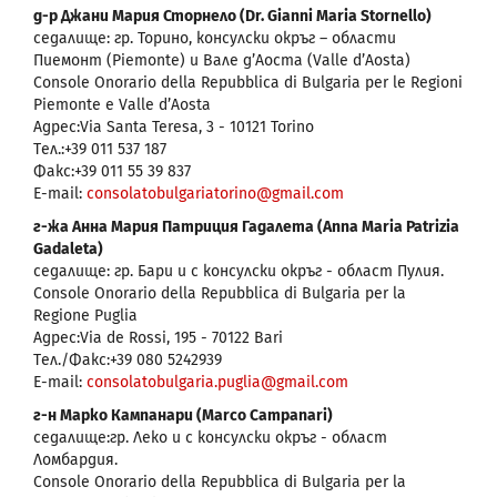
д-р Джaни Мария Сторнело (Dr. Giаnni Maria Stornello)
седалище: гр. Торино, консулски окръг – области
Пиемонт (Piemonte) и Вале д’Аоста (Valle d’Aosta)
Console Onorario della Repubblica di Bulgaria per le Regioni
Piemonte e Valle d’Aosta
Адрес:Via Santa Teresa, 3 - 10121 Torino
Tел.:+39 011 537 187
Факс:+39 011 55 39 837
E-mail:
consolatobulgariatorino@gmail.com
г-жа Анна Мария Патриция Гадалета (Anna Maria Patrizia
Gadaleta)
седалище: гр. Бари и с консулски окръг - област Пулия.
Console Onorario della Repubblica di Bulgaria per la
Regione Puglia
Адрес:Via de Rossi, 195 - 70122 Bari
Tел./Факс:+39 080 5242939
E-mail:
consolatobulgaria.puglia@gmail.com
г-н Марко Кампанари (Marco Campanari)
седалище:гр. Леко и с консулски окръг - област
Ломбардия.
Console Onorario della Repubblica di Bulgaria per la