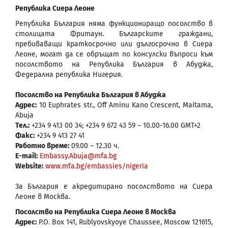
Република Сиера Леоне
Република България няма функциониращо посолство в
столицата Фритаун. Българските граждани,
пребиваващи краткосрочно или дългосрочно в Сиера
Леоне, могат да се обръщат по консулски въпроси към
посолството на Република България в Абуджа,
Федерална република Нигерия.
Посолство на Република България в Абуджа
Адрес:
10 Euphrates str., Off Aminu Kano Crescent, Maitama,
Abuja
Тел.:
+234 9 413 00 34; +234 9 672 43 59 – 10.00-16.00 GMT+2
Факс:
+234 9 413 27 41
Работно време:
09.00 – 12.30 ч.
E-mail:
Embassy.Abuja@mfa.bg
Website:
www.mfa.bg/embassies/nigeria
За България е акредитирано посолството на Сиера
Леоне в Москва.
Посолство на Република Сиера Леоне в Москва
Адрес:
P.O. Box 141, Rublyovskyoye Chaussee, Moscow 121615,