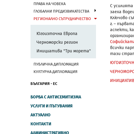
ПРАВА НА ЧОВЕКА
С усилията
ГЛОБАЛНИ ПРЕДИЗВИКАТЕСТВА
заеха воде
Ключово съ
РЕГИОНАЛНО СЪТРУДНИЧЕСТВО
г. – първа
аспекти, к
Югоизточна Европа
организира
Софийската
Черноморски регион
всички пар
Инициатива "Три морета"
тази страт
ЮГОИЗТОЧН
ПУБЛИЧНА ДИПЛОМАЦИЯ
ЧЕРНОМОРС
КУЛТУРНА ДИПЛОМАЦИЯ
ИНИЦИАТИВА
БЪЛГАРИЯ - ЕС
БОРБА С АНТИСЕМИТИЗМА
УСЛУГИ И ПЪТУВАНИЯ
АКТУАЛНО
КОНТАКТИ
АДМИНИСТРАТИВНО