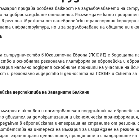
България придава особена важност на задълбочаването на сът
 на добросъседските отношения. Разглеждаме като приорите
 в региона. Мрежата от паневропейски транспортни коридори е
ата инфраструктура, но и за задълбочаване на общите ни икон
Е
а сътрудничество в Югоизточна Европа (ПСЮИЕ) е водещата по
ство и основната регионална платформа за европейска и евро
ългария напълно подкрепя основните принципи на участие на вси
ст и регионално лидерство в дейността на ПСЮИЕ и Съвета за 
ейска перспектива на Западните Балкани
България е активен и последователен поддръжник на европейс
то двигател за демократизация и икономическа трансформация, 
предъкът в европейската интеграция на страните от региона,
ъответства на интереса на България за изграждане на регион н
ъдат гарантирани ценностите, принципите и стандартите на 