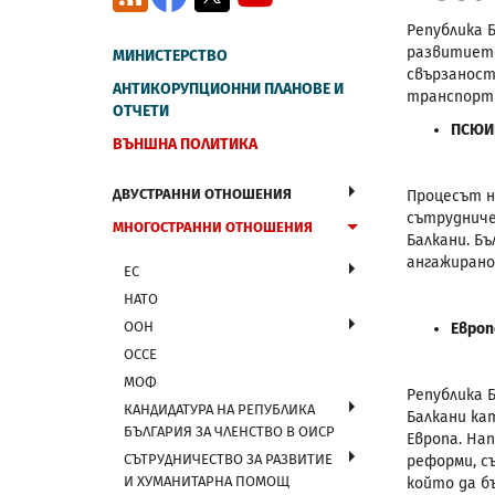
Република 
развитието
МИНИСТЕРСТВО
свързаност
АНТИКОРУПЦИОННИ ПЛАНОВЕ И
транспортн
ОТЧЕТИ
ПСЮИ
ВЪНШНА ПОЛИТИКА
ДВУСТРАННИ ОТНОШЕНИЯ
Процесът н
сътрудниче
МНОГОСТРАННИ ОТНОШЕНИЯ
Балкани. Б
ангажирано
ЕС
НАТО
ООН
Европ
ОССЕ
МОФ
Република 
КАНДИДАТУРА НА РЕПУБЛИКА
Балкани ка
БЪЛГАРИЯ ЗА ЧЛЕНСТВО В ОИСР
Европа. На
СЪТРУДНИЧЕСТВО ЗА РАЗВИТИЕ
реформи, с
И ХУМАНИТАРНА ПОМОЩ
който да б