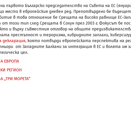
 на първото Българско председателство на Съвета на ЕС (януари 
що място в европейския дневен ред. Препотвърдено бе бъдещет
битие в това отношение бе Срещата на високо равнище ЕС–Запад
та от този тип след Срещата в Солун през 2003 г. Фокусът бе п
акто и върху съвместния отговор на общите предизвикателства
ната престъпност и тероризма, хибридните заплахи, киберсиг
 декларация
, която потвърди европейската перспектива на ре
тньори от Западните Балкани за интеграция в ЕС и волята им 
егическа цел.
А ЕВРОПА
КИ РЕГИОН
 „ТРИ МОРЕТА“