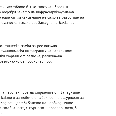
рудничеството в Югоизточна Европа и
т подобряването на инфраструктурната
 един от механизмите не само за развитие на
омически връзки със Западните Балкани.
литическа рамка за регионално
атлантическа интеграция на Западните
чки страни от региона, регионална
регионално сътрудничество.
ката перспектива на страните от Западните
както и за повече стабилност и сигурност за
 след осъществяването на необходимите
а стабилност, сигурност и просперитет, в
ЕС.