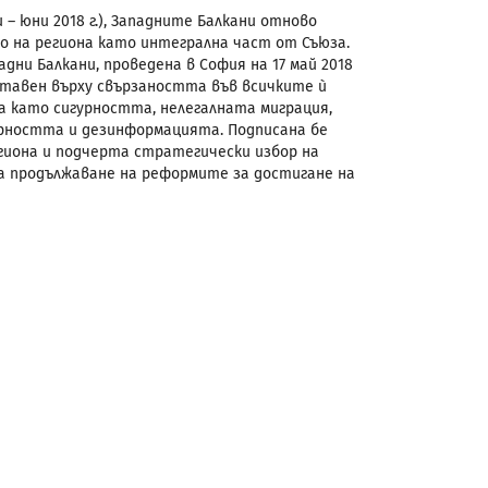
– юни 2018 г.), Западните Балкани отново
о на региона като интегрална част от Съюза.
ни Балкани, проведена в София на 17 май 2018
оставен върху свързаността във всичките ѝ
 като сигурността, нелегалната миграция,
урността и дезинформацията. Подписана бе
гиона и подчерта стратегически избор на
за продължаване на реформите за достигане на