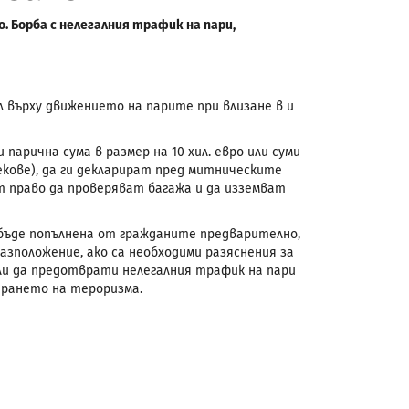
о. Борба с нелегалния трафик на пари,
рол върху движението на парите при влизане в и
арична сума в размер на 10 хил. евро или суми
екове), да ги декларират пред митническите
 право да проверяват багажа и да изземват
бъде попълнена от гражданите предварително,
азположение, ако са необходими разяснения за
ли да предотврати нелегалния трафик на пари
ирането на тероризма.