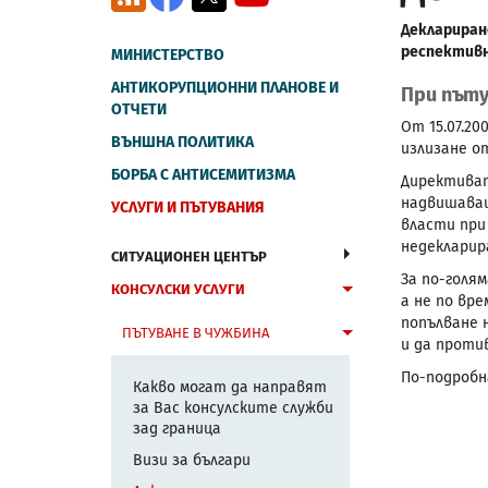
Деклариране
респективн
МИНИСТЕРСТВО
АНТИКОРУПЦИОННИ ПЛАНОВЕ И
При пъту
ОТЧЕТИ
От 15.07.20
ВЪНШНА ПОЛИТИКА
излизане от
БОРБА С АНТИСЕМИТИЗМА
Директиват
надвишаващ
УСЛУГИ И ПЪТУВАНИЯ
власти при
недекларир
СИТУАЦИОНЕН ЦЕНТЪР
За по-голя
КОНСУЛСКИ УСЛУГИ
а не по вр
попълване 
ПЪТУВАНЕ В ЧУЖБИНА
и да проти
По-подроб
Какво могат да направят
за Вас консулските служби
зад граница
Визи за българи