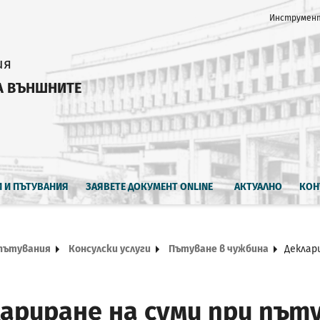
Инструмент
ия
А ВЪНШНИТЕ
И И ПЪТУВАНИЯ
ЗАЯВЕТЕ ДОКУМЕНТ ONLINE
АКТУАЛНО
КОН
 пътувания
Консулски услуги
Пътуване в чужбина
Деклар
ариране на суми при път