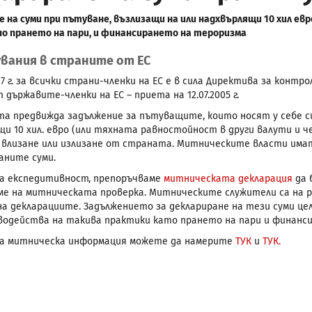
 на суми при пътуване, възлизащи на или надхвърлящи 10 хил евр
о прането на пари, и финансирането на тероризма
вания в страните от ЕС
07 г. за всички страни-членки на ЕС е в сила Директива за конт
 държавите-членки на ЕС – приета на 12.07.2005 г.
а предвижда задължение за пътуващите, които носят у себе си п
и 10 хил. евро (или тяхната равностойност в други валути и ч
 влизане или излизане от страната. Митническите власти имат
аните суми.
ма експедитивност, препоръчваме
митническата декларация
да 
еме на митническата проверка. Митническите служители са на р
на декларациите. Задължението за деклариране на тези суми це
водейства на такива практики като прането на пари и финанс
на митническа информация можете да намерите
ТУК
и
ТУК.