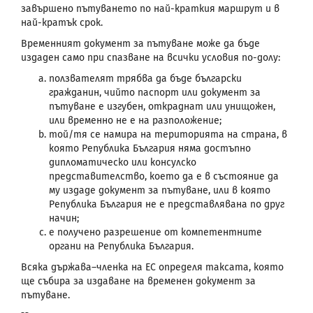
завършено пътуването по най-краткия маршрут и в
най-кратък срок.
Временният документ за пътуване може да бъде
издаден само при спазване на всички условия по-долу:
ползвателят трябва да бъде български
гражданин, чийто паспорт или документ за
пътуване е изгубен, откраднат или унищожен,
или временно не е на разположение;
той/тя се намира на територията на страна, в
която Република България няма достъпно
дипломатическо или консулско
представителство, което да е в състояние да
му издаде документ за пътуване, или в която
Република България не е представлявана по друг
начин;
е получено разрешение от компетентните
органи на Република България.
Всяка държава–членка на ЕС определя таксата, която
ще събира за издаване на временен документ за
пътуване.