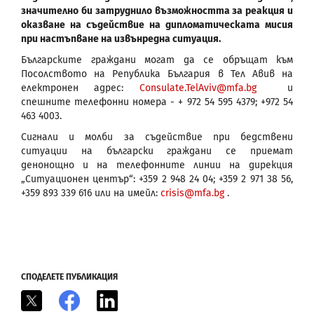
значително би затруднило възможността за реакция и
оказване на съдействие на дипломатическата мисия
при настъпване на извънредна ситуация.
Българските граждани могат да се обръщат към
Посолството на Република България в Тел Авив на
електронен адрес:
Consulate.TelAviv@mfa.bg
и
спешните телефонни номера - ‪+ 972 54 595 4379; ‪+972 54
463 4003.
Сигнали и молби за съдействие при бедствени
ситуации на български граждани се приемат
денонощно и на телефонните линии на дирекция
„Ситуационен център“: ‪+359 2 948 24 04; ‪+359 2 971 38 56,
‪+359 893 339 616 или на имейл:
crisis@mfa.bg
.
СПОДЕЛЕТЕ ПУБЛИКАЦИЯ
X
Facebook
LinkedIn