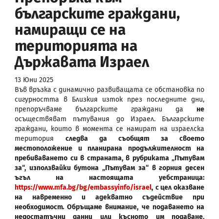
българските граждани,
намиращи се на
територията на
Държавата Израел
13 Юни 2025
Във връзка с динамично развиващата се обстановка по
сигурността в Близкия изток през последните дни,
препоръчваме българските граждани да
не
осъществяват пътувания до Израел. Българските
граждани, които в момента се намират на израелска
територия
следва да съобщят за своето
местоположение и планирана продължителност на
пребиваването си в страната, в рубриката „Пътувам
за“, използвайки бутона „Пътувам за“ в горния десен
ъгъл на настоящата уебстраница:
https://www.mfa.bg/bg/embassyinfo/israel
,
с цел оказване
на навременно и адекватно съдействие при
необходимост. Обръщаме внимание, че подаването на
недостатъчни данни или късното им подаване,