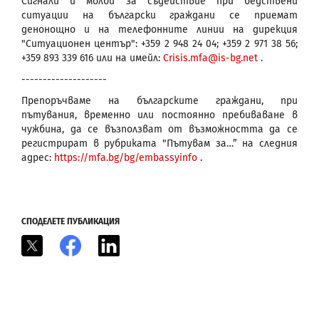
Сигнали и молби за съдействие при бедствени
ситуации на български граждани се приемат
денонощно и на телефонните линии на дирекция
"Ситуационен център": +359 2 948 24 04; +359 2 971 38 56;
+359 893 339 616 или на имейл:
Crisis.mfa@is-bg.net
.
--------------------
Препоръчваме на българските граждани, при
пътувания, временно или постоянно пребиваване в
чужбина, да се възползват от възможността да се
регистрират в рубриката "Пътувам за…” на следния
адрес:
https://mfa.bg/bg/embassyinfo
.
СПОДЕЛЕТЕ ПУБЛИКАЦИЯ
X
Facebook
LinkedIn