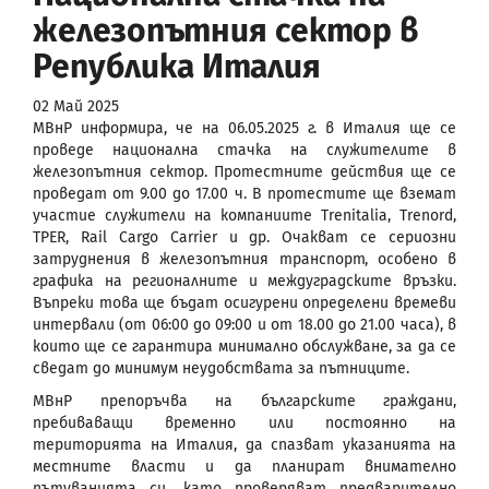
железопътния сектор в
Република Италия
02 Май 2025
МВнР информира, че на 06.05.2025 г. в Италия ще се
проведе национална стачка на служителите в
железопътния сектор. Протестните действия ще се
проведат от 9.00 до 17.00 ч. В протестите ще вземат
участие служители на компаниите Trenitalia, Trenord,
TPER, Rail Cargo Carrier и др. Очакват се сериозни
затруднения в железопътния транспорт, особено в
графика на регионалните и междуградските връзки.
Въпреки това ще бъдат осигурени определени времеви
интервали (от 06:00 до 09:00 и от 18.00 до 21.00 часа), в
които ще се гарантира минимално обслужване, за да се
сведат до минимум неудобствата за пътниците.
МВнР препоръчва на българските граждани,
пребиваващи временно или постоянно на
територията на Италия, да спазват указанията на
местните власти и да планират внимателно
пътуванията си, като проверяват предварително