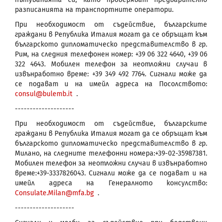
разписанията на транспортните оператори.
При необходимост от съдействие, българските
граждани в Република Италия могат да се обръщат към
българското дипломатическо представителство в гр.
Рим, на следния телефонен номер: +39 06 322 4640, +39 06
322 4643. Мобилен телефон за неотложни случаи в
извънработно време: +39 349 492 7764. Сигнали може да
се подават и на имейл адреса на Посолството:
consul@bulemb.it
.
--------------------
При необходимост от съдействие, българските
граждани в Република Италия могат да се обръщат към
българското дипломатическо представителство в гр.
Милано, на следните телефонни номера:+39-02-35987381.
Мобилен телефон за неотложни случаи в извънработно
време:+39-3337826043. Сигнали може да се подават и на
имейл адреса на Генералното консулство:
Consulate.Milan@mfa.bg
.
--------------------