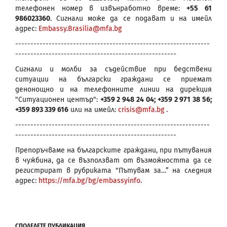
телефонен номер в извънработно време:
+55 61
986023360
. Сигнали може да се подават и на имейл
адрес:
Embassy.Brasilia@mfa.bg
----------------------------------------------------------------
-----------------------------------------------------
Сигнали и молби за съдействие при бедствени
ситуации на български граждани се приемат
денонощно и на телефонните линии на дирекция
"Ситуационен център":
+359 2 948 24 04; +359 2 971 38 56;
+359 893 339 616
или на имейл:
crisis@mfa.bg
.
----------------------------------------------------------------
-----------------------------------------------------
Препоръчваме на българските граждани, при пътувания
в чужбина, да се възползват от възможността да се
регистрират в рубриката "Пътувам за…” на следния
адрес:
https://mfa.bg/bg/embassyinfo
.
СПОДЕЛЕТЕ ПУБЛИКАЦИЯ