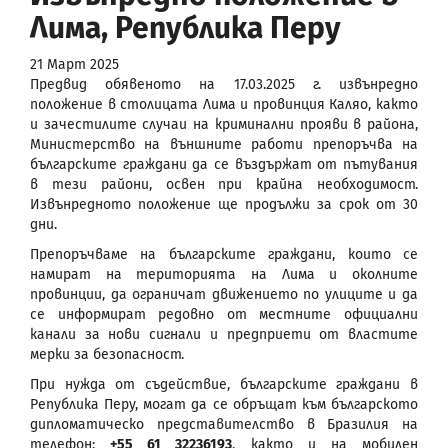
Лима, Република Перу
21 Март 2025
Предвид обявеното на 17.03.2025 г. извънредно
положение в столицата Лима и провинция Каляо, както
и зачестилите случаи на криминални прояви в района,
Министерство на външните работи препоръчва на
българските граждани да се въздържат от пътувания
в тези райони, освен при крайна необходимост.
Извънредното положение ще продължи за срок от 30
дни.
Препоръчваме на българските граждани, които се
намират на територията на Лима и околните
провинции, да ограничат движението по улиците и да
се информират редовно от местните официални
канали за нови сигнали и предприети от властите
мерки за безопасност.
При нужда от съдействие, българските граждани в
Република Перу, могат да се обръщат към българското
дипломатическо представителство в Бразилия на
телефон:
+55 61 32236193
, както и на мобилен