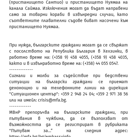
(пристанището Сантио) и пристанището Нуямаа на
канала Саймаа. Изключения могат да бъдат направени
само за товарни кораби в извънредни случаи, като
съответните плавателни съдове биват насочени към
пристанището Нуямаа.
При нужда, българските граждани могат да се свържат
с посолството на Република България в Хелзинки, в
работно време на: (+358 9) 458 4055, (+358 9) 458 4035,
както и в извънработно време на: (+358) 44 055 0547.
-------------
Сигнали и молби за съдействие при бедствени
ситуации на български граждани се приемат
денонощно и на телефонните линии на дирекция
"Ситуационен център": +359 2 948 24 04; +359 2 971 38 56
или на имейл: crisis@mfa.bg.
------------
МВнР препоръчва на българските граждани, при
пътувания в чужбина, да се възползват от
възможността да се регистрират в рубриката
"Пътувам за…” на следния адрес:
https://mfa.bg/bg/embassyinfo.