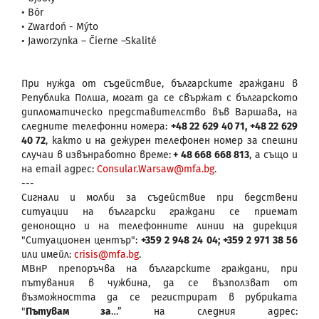
• Bór
• Zwardoń - Mýto
• Jaworzynka – Čierne –Skalité
При нужда от съдействие, българските граждани в
Република Полша, могат да се свържат с българското
дипломатическо представителство във Варшава, на
следните телефонни номера:
+48 22 629 40 71, +48 22 629
40 72
, както и на дежурен телефонен номер за спешни
случаи в извънработно време:
+ 48 668 668 813
, а също и
на email адрес:
Consular.Warsaw@mfa.bg
.
---
Сигнали и молби за съдействие при бедствени
ситуации на български граждани се приемат
денонощно и на телефонните линии на дирекция
"Ситуационен център":
+359 2 948 24 04; +359 2 971 38 56
или имейл:
crisis@mfa.bg
.
МВнР препоръчва на българските граждани, при
пътувания в чужбина, да се възползват от
възможността да се регистрират в рубриката
"
Пътувам за
…” на следния адрес: