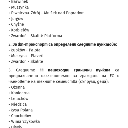
• Barwinek
• Muszynka
• Piwniczna-Zdrój - Mnišek nad Popradom
• Jurgów
• Chyżne
• Korbielów
• Zwardoń - Skalité Platforma
2.
За жп-транспорт са определени следните пунктове:
• Łupków - Palota
• Muszyna - Plaveč
• Zwardoń - Skalité
3. Следните
11 пешеходни гранични пункта
са
предназначени изключително за граждани на ЕС и
членовете на техните семейства (съпрузи, деца):
• Ożenna
• Konieczna
• Leluchów
• Niedzica
• Łysa Polana
• Chochołów
• Winiarczykówka
• Ujsoły