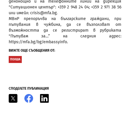
денонощно и на телефонните линии на дирекция
"Ситуационен център": +359 2 948 24 04; +359 2 971 38 56
или имейл: crisis@mfa.bg.
МВнР препоръчва на българските граждани, при
пътувания в чужбина, да се възползват от
възможността да се регистрират в рубриката
"Пътувам за…” на следния адрес:
https://mfa.bg/bg/embassyinfo.
ВИЖТЕ ОЩЕ СЪОБЩЕНИЯ ОТ:
ПОЛША
СПОДЕЛЕТЕ ПУБЛИКАЦИЯ
X
Facebook
LinkedIn