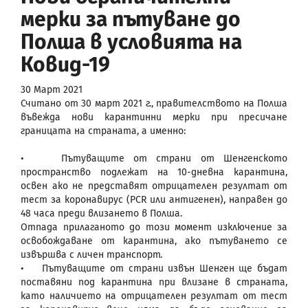
мерки за пътуване до
Полша в условията на
Ковид-19
30 Март 2021
Считано от 30 март 2021 г., правителството на Полша
въвежда нови карантинни мерки при пресичане
границата на страната, а именно:
• Пътуващите от страни от Шенгенското
пространство подлежат на 10-дневна карантина,
освен ако не представят отрицателен резултат от
тест за коронавирус (PCR или антигенен), направен до
48 часа преди влизането в Полша.
Отпада прилаганото до този момент изключение за
освобождаване от карантина, ако пътуването се
извършва с личен транспорт.
• Пътуващите от страни извън Шенген ще бъдат
поставяни под карантина при влизане в страната,
като наличието на отрицателен резултат от тест