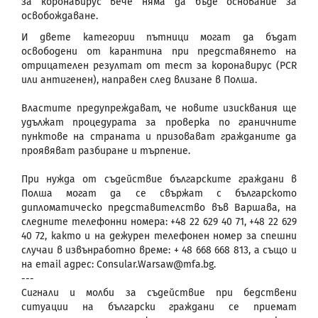
за коронавирус вече няма да бъде основание за
освобождаване.
И двете категории пътници могат да бъдат
освободени от карантина при представянето на
отрицателен резултат от тест за коронавирус (PCR
или антигенен), направен след влизане в Полша.
Властите предупреждават, че новите изисквания ще
удължат процедурата за проверка по граничните
пунктове на страната и призовават гражданите да
проявяват разбиране и търпение.
При нужда от съдействие българските граждани в
Полша могат да се свържат с българското
дипломатическо представителство във Варшава, на
следните телефонни номера: +48 22 629 40 71, +48 22 629
40 72, както и на дежурен телефонен номер за спешни
случаи в извънработно време: + 48 668 668 813, а също и
на email адрес: Consular.Warsaw@mfa.bg.
---
Сигнали и молби за съдействие при бедствени
ситуации на български граждани се приемат