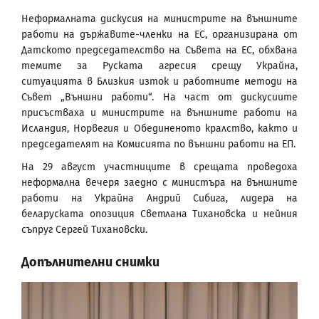
Неформалната дискусия на министрите на външните
работи на държавите-членки на ЕС, организирана от
Датското председателство на Съвета на ЕС, обхвана
темите за Руската агресия срещу Украйна,
ситуацията в Близкия изток и работните методи на
Съвет „Външни работи“. На част от дискусиите
присъстваха и министрите на външните работи на
Исландия, Норвегия и Обединеното кралство, както и
председателят на Комисията по външни работи на ЕП.
На 29 август участниците в срещата проведоха
неформална вечеря заедно с министъра на външните
работи на Украйна Андрий Сибига, лидера на
беларуската опозиция Светлана Тихановска и нейния
съпруг Сергей Тихановски.
Допълнителни снимки