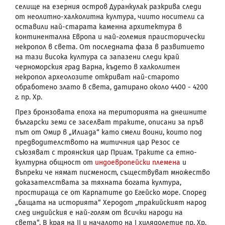
селище на езерния остров Дуранкулак разкрива следи
от неолитно-халколитна култура, чиито носители са
оставили най-старата каменна архитектура в
континентална Европа и най-големия праисторически
некропол в света. От последната фаза в развитието
на тази висока култура са запазени следи край
черноморския град Варна, където в халколитен
некропол археолозите откриват най-старото
обработено злато в света, датирано около 4400 - 4200
г. пр. Хр.
През бронзовата епоха на територията на днешните
български земи се заселват траките, описани за пръв
път от Омир в „Илиада“ като смели воини, които под
предводителството на митичния цар Резос се
съюзяват с троянския цар Приам. Траките са етно-
културна общност от
индоевропейски племена
и
въпреки че нямат писменост, съществуват множество
доказателствата за тяхната богата култура,
простираща се от Карпатите до Егейско море. Според
„бащата на историята“ Херодот „тракийският народ
след индийския е най-голям от всички народи на
света“. В края на II и началото на I хилядолетие пр. Хр.