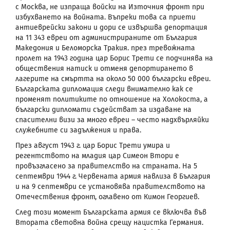
с Москва, не изпраща войски на Източния фронт при
избухването на войната. Въпреки това са приети
антиеврейски закони и дори се извършва депортация
на 11 343 евреи от администрираните от България
Македония и Беломорска Тракия. през тревожната
пролет на 1943 година цар Борис Трети се подчинява на
обществения натиск и отменя депортирането в
лагерите на смъртта на около 50 000 български евреи.
Българската дипломация следи внимателно как се
променят политиките по отношение на Холокоста, а
български дипломати съдействат за издаване на
спасителни визи за много евреи – често надхвърляйки
служебните си задължения и права.
През август 1943 г. цар Борис Трети умира и
регентството на младия цар Симеон Втори е
провъзгласено за правителство на страната. На 5
септември 1944 г. Червената армия навлиза в България
и на 9 септември се установява правителството на
Отечествения фронт, оглавено от Кимон Георгиев.
След този момент Българската армия се включва във
Втората световна война срещу нацистка Германия.