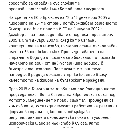
средство за справяне със сложните
предизвикателства към световната сигурност.
На среща на ЕС в Брюксел на 12 и 13 декември 2004 г.
лидерите на 25-те страни потвърждават решението
България да бъде приета в ЕС на 1 януари 2007 г.
Договорът за присъединяване е подписан през април
2005 г. От 1 януари 2007 г., след като изпълни
критериите за членство, България стана пълноправен
член на Европейския съюз. Присъединяването на
страната води до цялостна стабилизация и поставя
началото на един от най-успешните периоди в
българската история. Постигнат е значителен
напредък в редица области с пряко влияние върху
качеството на живот на българските граждани.
През 2018 г. България за първи път пое Ротационното
председателство на Съвета на Европейския съюз под
мотото „Съединението прави силата“. Проведени са
284 събития, 35 хиляди делегати работят на различни
форуми в страната, което затвърждава
репутационните и икономически ползи от уловения
исторически шанс за членство в Съюза. Като