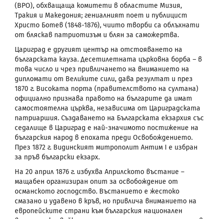
(ВРО), обхващаща комитети в областите Мизия,
Тракия и Македония; гениалният поет и публицист
Христо Ботев (1848-1876), чиито творби са облъхнати
от бляскав патриотизъм и блян за саможертва.
Цариград
е другият център на отстояването на
българската кауза. Десетилетната църковна борба – в
това число и чрез привличането на вниманието на
дипломати от Великите сили, дава резултат и през
1870 г. Високата порта (правителството на султана)
официално признава правото на българите да имат
самостоятелна църква, независима от Цариградската
патриаршия. Създаването на Българската екзархия със
седалище в Цариград е най-значимото постижение на
българския народ в епохата преди Освобождението.
През 1872 г. Видинският митрополит Антим I е избран
за пръв български екзарх.
На 20 април 1876 г. избухва Априлското въстание –
мащабен организиран опит за освобождение от
османското господство. Въстанието е жестоко
смазано и удавено в кръв, но привлича вниманието на
европейските страни към българския национален