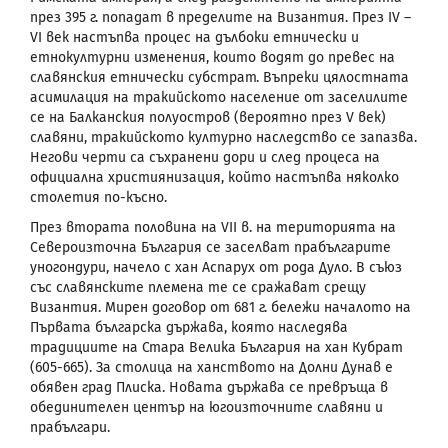
през 395 г. попадат в пределите на Византия. През
IV
–
VI
век настъпва процес на дълбоки етнически и
етнокултурни изменения, които водят до превес на
славянския етнически субстрат. Въпреки цялостната
асимилация на тракийското население от заселилите
се на Балканския полуостров (вероятно през
V
век)
славяни, тракийското културно наследство се запазва.
Негови черти са съхранени дори и след процеса на
официална християнизация, който настъпва няколко
столетия по-късно.
През втората половина на
VII
в. на територията на
Североизточна България се заселват прабългарите
уногондури, начело с хан Аспарух от рода Дуло. В съюз
със славянските племена те се сражават срещу
Византия. Мирен договор от 681 г. бележи началото на
Първата българска държава, която наследява
традициите на Стара Велика България на хан Кубрат
(605-665).
За столица на ханството на Долни Дунав е
обявен град Плиска. Новата държава се превръща в
обединителен център на югоизточните славяни и
прабългари.