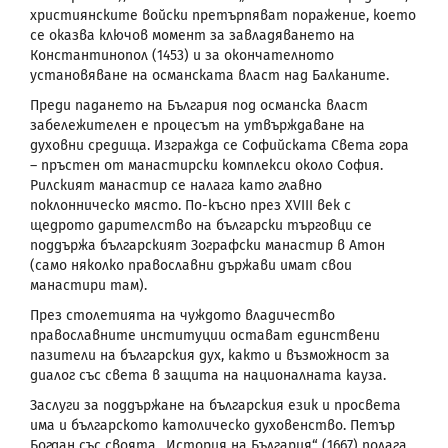
християнските войски претърпяват поражение, което
се оказва ключов момент за завладяването на
Константинопол (1453) и за окончателното
установяване на османската власт над Балканите.
Преди падането на България под османска власт
забележителен е процесът на утвърждаване на
духовни средища. Изгражда се Софийската Света гора
– пръстен от манастирски комплекси около София.
Рилският манастир се налага като главно
поклонническо място. По-късно през
XVIII
век с
щедрото дарителство на български търговци се
поддържа българският Зографски манастир в Атон
(само няколко православни държави имат свои
манастири там).
През столетията на чуждото владичество
православните институции остават единствени
пазители на българския дух, както и възможност за
диалог със света в защита на националната кауза.
Заслуги за поддържане на българския език и просвета
има и българското католическо духовенство. Петър
Богдан със своята „История на България“ (1667) полага