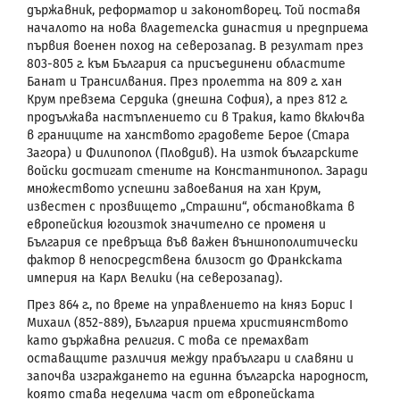
държавник, реформатор и законотворец. Той поставя
началото на нова владетелска династия и предприема
първия военен поход на северозапад. В резултат през
803-805 г. към България са присъединени областите
Банат и Трансилвания. През пролетта на 809 г. хан
Крум превзема Сердика (днешна София), а през 812 г.
продължава настъплението си в Тракия, като включва
в границите на ханството градовете Берое (Стара
Загора) и Филипопол (Пловдив). На изток българските
войски достигат стените на Константинопол. Заради
множеството успешни завоевания на хан Крум,
известен с прозвището „Страшни“, обстановката в
европейския югоизток значително се променя и
България се превръща във важен външнополитически
фактор в непосредствена близост до Франкската
империя на Карл Велики (на северозапад).
През 864 г., по време на управлението на княз Борис I
Михаил (852-889), България приема християнството
като държавна религия. С това се премахват
оставащите различия между прабългари и славяни и
започва изграждането на единна българска народност,
която става неделима част от европейската