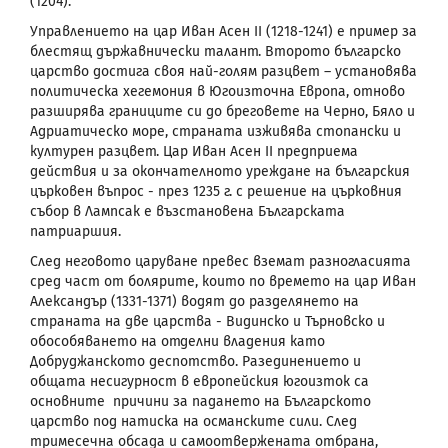
(1204).
Управлението на цар Иван Асен
II
(1218-1241) е пример за
блестящ държавнически талант. Второто българско
царство достига своя най-голям разцвет – установява
политическа хегемония в Югоизточна Европа, отново
разширява границите си до бреговете на Черно, Бяло и
Адриатическо море, страната изживява стопански и
културен разцвет. Цар Иван Асен
II
предприема
действия и за окончателното уреждане на българския
църковен въпрос - през 1235 г. с решение на църковния
събор в Лампсак е възстановена Българската
патриаршия.
След неговото царуване превес вземат разногласията
сред част от болярите, които по времето на цар Иван
Александър (1331-1371) водят до разделянето на
страната на две царства - Видинско и Търновско и
обособяването на отделни владения като
Добруджанското деспотство. Разединението и
общата несигурност в европейския югоизток са
основните причини за падането на Българското
царство под натиска на османските сили. След
тримесечна обсада и самоотвержената отбрана,