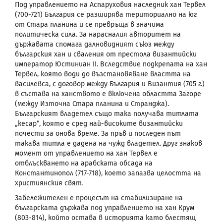
Под управлението на Аспаруховия наследник хан Тервел
(700-721) България се разширява териториално на юг
от Стара планина и се превръща в значима
политическа сила. За нарасналия авторитет на
държавата спомага далновидният съюз между
българския хан и сваления от престола византийски
император Юстиниан
II
. Вследствие подкрепата на хан
Тервел, която води до възстановяване властта на
василевса, с договор между България и Византия (705 г.)
в състава на ханството е включена областта Загоре
(между Източна Стара планина и Странджа).
Българският владетел също така получава титлата
„кесар“, която е сред най-високите византийски
почести за онова време. За пръв и последен път
такава титла е дадена на чужд владетел. Друг знаков
момент от управлението на хан Тервел е
отблъскването на арабската обсада на
Константинопол (717-718), което запазва целостта на
християнския свят.
Забележителен е процесът на стабилизиране на
българската държава под управлението на хан Крум
(803-814), който остава в историята като блестящ