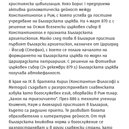
християнска цивилизация. Княз Борис I предприема
активна дипломатическа дейност между
Константинопол и Рим, с която успява да постигне
учредяване на Българската църква. На 4 март 870 г. с
решение на Осмия вселенски църковен събор в
Константинопол е призната Българската
архиепископия. Малко след това в България пристига
първият български архиепископ, назначен от Цариград
- Йосиф (Стефан), с което се полага началото на
формирането на Българската църква по модел на
Цариградската патриаршия. С решение на Фотиевия
църковен събор (24 декември 879 г.) Българската църква
получава автокефалност.
В края на ІХ в. братята Кирил (Константин Философ) и
Методий създават и разпространяват славянската
азбука като богослужебен език, оборвайки в Рим т.нар.
„канон на триезичието“. През 886 г. техните ученици
Климент, Наум и Ангеларий пристигат в България,
където са радушно приети. Те развиват богата
образователна и литературна дейност. От тук
българската книжовна норма и богослужение се
разпространяват и в други славянски страни, като