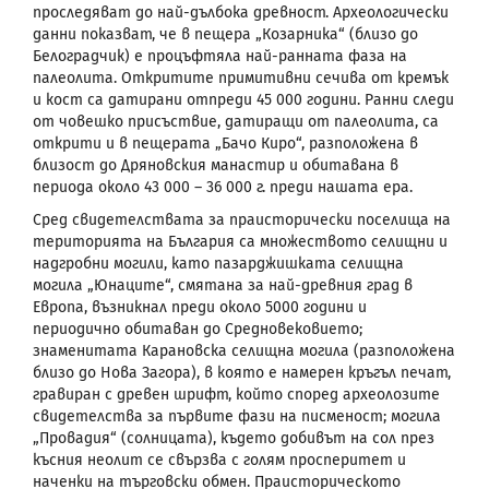
проследяват до най-дълбока древност. Археологически
данни показват, че в пещера „Козарника“ (близо до
Белоградчик) е процъфтяла най-ранната фаза на
палеолита. Откритите примитивни сечива от кремък
и кост са датирани отпреди 45 000 години. Ранни следи
от човешко присъствие, датиращи от палеолита, са
открити и в пещерата „Бачо Киро“, разположена в
близост до Дряновския манастир и обитавана в
периода около 43 000 – 36 000 г. преди нашата ера.
Сред свидетелствата за праисторически поселища на
територията на България са множеството селищни и
надгробни могили, като пазарджишката селищна
могила „Юнаците“, смятана за най-древния град в
Европа, възникнал преди около 5000 години и
периодично обитаван до Средновековието;
знаменитата Карановска селищна могила (разположена
близо до Нова Загора), в която е намерен кръгъл печат,
гравиран с древен шрифт, който според археолозите
свидетелства за първите фази на писменост; могила
„Провадия“ (солницата), където добивът на сол през
късния неолит се свързва с голям просперитет и
наченки на търговски обмен.
Праисторическото