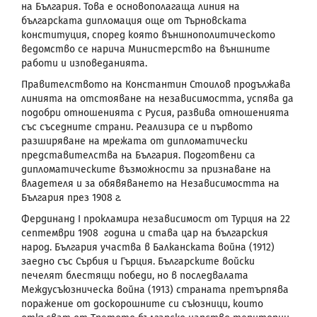
на България. Това е основополагаща линия на
българската дипломация още от Търновската
конституция, според която външнополитическото
ведомство се нарича Министерство на външните
работи и изповеданията.
Правителството на Константин Стоилов продължава
линията на отстояване на независимостта, успява да
подобри отношенията с Русия, развива отношенията
със съседните страни. Реализира се и първото
разширяване на мрежата от дипломатически
представителства на България. Подготвени са
дипломатическите възможности за признаване на
владетеля и за обявяването на Независимостта на
България през 1908 г.
Фердинанд
I
прокламира независимост от Турция на 22
септември 1908 година и става цар на българския
народ. България участва в Балканската война (1912)
заедно със Сърбия и Гърция. Българските войски
печелят блестящи победи, но в последвалата
Междусъюзническа война (1913) страната претърпява
поражение от доскорошните си съюзници, които