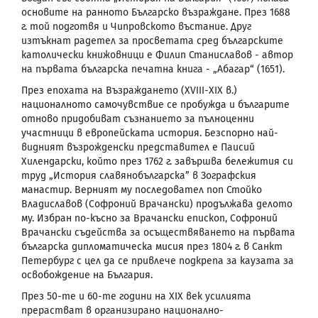
основите на ранното Българско възраждане. През 1688
г. той подготвя и Чипровското въстание. Друг
изтъкнат радетел за просветата сред българските
католически книжовници е Филип Станиславов - автор
на първата българска печатна книга - „Абагар“ (1651).
През епохата на Възраждането (XVIII-XIX в.)
националното самочувствие се пробужда и българите
отново придобиват съзнанието за пълноценни
участници в европейската история. Безспорно най-
видният възрожденски представител е Паисий
Хилендарски, който през 1762 г. завършва бележития си
труд „История славянобългарска” в Зографския
манастир. Верният му последовател поп Стойко
Владиславов (Софроний Врачански) продължава делото
му.
Избран по-късно за Врачански епископ, Софроний
Врачански съдейства за осъществяването на първата
българска дипломатическа мисия през 1804 г. в Санкт
Петербург с
цел да се привлече подкрепа за каузата за
освобождение на България.
През 50-те и 60-те години на
XIX
век усилията
прерастват в организирано национално-