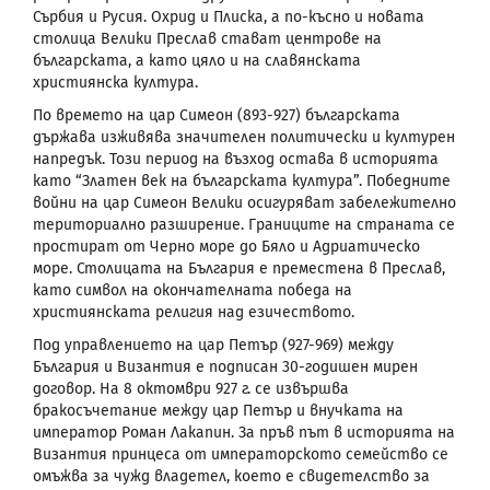
Сърбия и Русия. Охрид и Плиска, а по-късно и новата
столица Велики Преслав стават центрове на
българската, а като цяло и на славянската
християнска култура.
По времето на цар Симеон (893-927) българската
държава изживява значителен политически и културен
напредък. Този период на възход остава в историята
като “Златен век на българската култура”. Победните
войни на цар Симеон Велики осигуряват забележително
териториално разширение. Границите на страната се
простират от Черно море до Бяло и Адриатическо
море. Столицата на България е преместена в Преслав,
като символ на окончателната победа на
християнската религия над езичеството.
Под управлението на цар Петър (927-969) между
България и Византия е подписан 30-годишен мирен
договор. На 8 октомври 927 г. се извършва
бракосъчетание между цар Петър и внучката на
император Роман Лакапин. За пръв път в историята на
Византия принцеса от императорското семейство се
омъжва за чужд владетел, което е свидетелство за