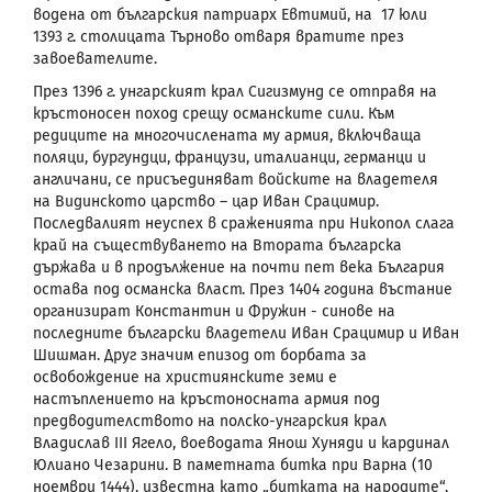
водена от българския патриарх Евтимий, на 17 юли
1393 г. столицата Търново отваря вратите през
завоевателите.
През 1396 г. унгарският крал Сигизмунд се отправя на
кръстоносен поход срещу османските сили. Към
редиците на многочислената му армия, включваща
поляци, бургундци, французи, италианци, германци и
англичани, се присъединяват войските на владетеля
на Видинското царство – цар Иван Срацимир.
Последвалият неуспех в сраженията при Никопол слага
край на съществуването на Втората българска
държава и в продължение на почти пет века България
остава под османска власт. През 1404 година въстание
организират Константин и Фружин - синове на
последните български владетели Иван Срацимир и Иван
Шишман. Друг значим епизод от борбата за
освобождение на християнските земи е
настъплението на кръстоносната армия
под
предводителството на полско-унгарския крал
Владислав
III Ягело,
воеводата Янош Хуняди
и кардинал
Юлиано Чезарини. В паметната битка при Варна (10
ноември 1444), известна като „битката на народите“,