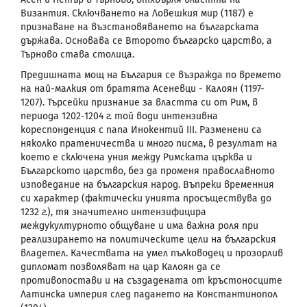
Византия. Сключването на Ловешкия мир (1187) е
признаване на възстановяването на българската
държава. Основава се Второто българско царство, а
Търново става столица.
Предишната мощ на България се възражда по времето
на най-малкия от братята Асеневци - Калоян (1197-
1207). Търсейки признание за властта си от Рим, в
периода 1202-1204 г. той води интензивна
кореспонденция с папа Инокентий III. Разменени са
няколко пратеничества и много писма, в резултат на
което е сключена уния между Римската църква и
Българското царство, без да променя православното
изповедание на българския народ. Въпреки временния
си характер (фактически унията просъществува до
1232 г.), тя значително интензифицира
междукултурното общуване и има важна роля при
реализирането на политическите цели на българския
владетел. Качествата на умел пълководец и прозорлив
дипломат позволяват на цар Калоян да се
противопостави и на създадената от кръстоносците
Латинска империя след падането на Константинопол