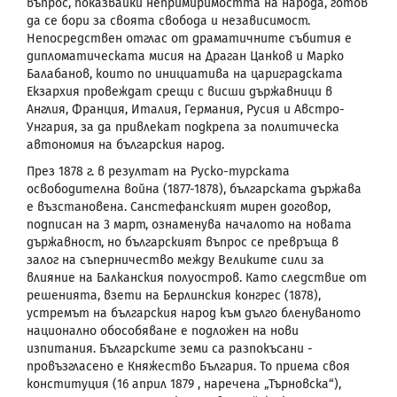
въпрос, показвайки непримиримостта на народа, готов
да се бори за своята свобода и независимост.
Непосредствен отглас от драматичните събития е
дипломатическата мисия на Драган Цанков и Марко
Балабанов, които по инициатива на цариградската
Екзархия провеждат срещи с висши държавници в
Англия, Франция, Италия, Германия, Русия и Австро-
Унгария, за да привлекат подкрепа за политическа
автономия на българския народ.
През 1878 г. в резултат на Руско-турската
освободителна война (1877-1878), българската държава
е възстановена. Санстефанският мирен договор,
подписан на 3 март, ознаменува началото на новата
държавност, но българският въпрос се превръща в
залог на съперничество между Великите сили за
влияние на Балканския полуостров. Като следствие от
решенията, взети на Берлинския конгрес (1878),
устремът на българския народ към дълго бленуваното
национално обособяване е подложен на нови
изпитания. Българските земи са разпокъсани -
провъзгласено е Княжество България. То приема своя
конституция (16 април 1879 , наречена „Търновска“),