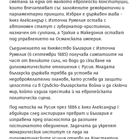
смятана за една от малкото европейски конституции,
които впечатляват със заложените демократични и
парламентарни принципи. Избран е държавен глава -
княз Александър
I
. Източна Румелия остава с
автономен статут с губернатор-християнин,
назначен от султана, а Тракия и Македония остават
под управлението на Османската империя.
Съединението
на Княжество България с Източна
Румелия (6 септември 1885) получава симпатиите на
част от Великите сили, но води до скъсване на
дипломатическите отношения с Русия. Младата
българска държава трябва да устоява на
недоброжелателни планове, като успява да защити
целостта си в Сръбско-българската война и да сключи
мир, който издига престижа ѝ на европейската
политическа сцена.
Под натиска на Русия през 1886 г. княз Александър
I
абдикира след инспириран преврат и България е
изправена пред опасността да разпилее
постигнатото обединение. Задачата да укрепят
монархическия институт се пада на
дипломатическите усилия отново на Константин