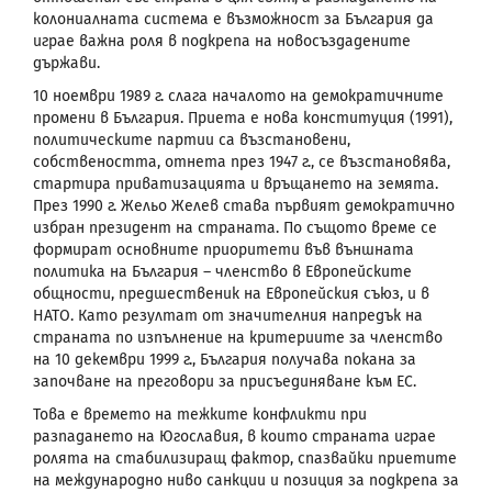
колониалната система е възможност за България да
играе важна роля в подкрепа на новосъздадените
държави.
10 ноември 1989 г. слага началото на демократичните
промени в България. Приета е нова конституция (1991),
политическите партии са възстановени,
собствеността, отнета през 1947 г., се възстановява,
стартира приватизацията и връщането на земята.
През 1990 г. Жельо Желев става първият демократично
избран президент на страната. По същото време се
формират основните приоритети във външната
политика на България – членство в Европейските
общности, предшественик на Европейския съюз, и в
НАТО. Като резултат от значителния напредък на
страната по изпълнение на критериите за членство
на 10 декември 1999 г., България получава покана за
започване на преговори за присъединяване към ЕС.
Това е времето на тежките конфликти при
разпадането на Югославия, в които страната играе
ролята на стабилизиращ фактор, спазвайки приетите
на международно ниво санкции и позиция за подкрепа за