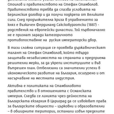
Стоилов и правителството на Стефан Стамболов.
Правителството трябва да спазва условията на
Берлинския договор и да получи подкрепа от Великите
сили. След продължителна криза в управлението за
княз е възкачен Фердинанд Сакскобурготски (1887) -
родственик на европейски династии. Той първоначално
не е признат заради категоричното
противопоставяне на руския императорски двор.
В тази сложна ситуация се проявява държавническият
талант на Стефан Стамболов, който твърдо
защитава независимостта на страната и предприема
решителни мерки, за да укрепи институциите и във
вътрешен план. Отбелязани са значителни успехи в
икономическото развитие на България, осигурено и от
насърчаване на местната индустрия.
Активна е политиката на Стамболовото
правителство и в отношенията с Османската
империя. Следва се линията чрез дейността на
Българската екзархия в Цариград да се извоюват права
за българските общности – църковни и образователни
– в обширните територии, останали извън пределите