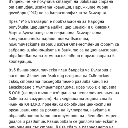
Въпреки че не получава статут на воюваща страна
от антифашистката коалиция, Парижките мирни
договори (1947) не са катастрофални за България.
През 1946 г. България е провъзгласена за Народна
република. Царицата майка, цар Симеон ІІ и княгиня
Мария-Луиза напускат страната. Българската
комунистическа партия поема властта,
политическите партии извън Отечествения фронт са
забранени, икономиката и банките са национализирани,
обработваемата земя насилствено е организирана в
кооперации.
Във външнополитически план въпреки че България е
част от Източния блок под егидата на Съветския
съюз, страната последователно развива линия на
ангажиране с мултилатерализма. През 1955 г. е приета
в ООН (на три пъти е избирана за непостоянен член на
Съвета за сигурност). На следващата година става
член на ЮНЕСКО, приемайки основните ценности на
организацията за ролята на културата, науката и
образованието като инструменти на световен мирен
диалог и развитие. Разширяват се дипломатическите
отношения със страни в цял свят, а разпадането на