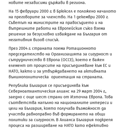
новите независими държави в региона.
На 15 февруари 2000 г. в Брюксел е положено началото
на преговорите за членство. На 1 декември 2000 г.
Съветът на министрите на правосъдието и на
вътрешните работи на Европейския съюз взема
решение за безусловно изваждане на България от
негативния визов списък.
През 2004 г. страната поема Ротационното
председателство на Организацията за сигурност и
сътрудничество в Европа (ОССЕ), което е важен
елемент от процесите на присъединяване към ЕС и
НАТО, както и за утвърждаването на активната
външнополитическа ориентация на страната.
Република България се присъединява към
Северноатлантическия алианс на 29 март 2004 г.,
заедно с още шест страни от Източна Европа. Това
съответства напълно на националните интереси и
цели на България, която получава възможност да
участва равноправно във формирането на общи
политики за сигурност. В Алианса България подкрепя
процеса на разширяване на НАТО като ефективно