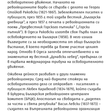
освободително движение. Началото на
революционните борби се свързва с делото на Георги
Стойков Раковски (1821-1867). Забележителен писател и
публицист, през 1855 г. той издава вестник „Българска
дневница“, а през 1857 г. печата и революционната си
поема „Предвестник Горского пътника” („Горски
пътник“). В Одеса Раковски изготвя своя Първи план за
освобождението на България (1858). В него излага
възгледите си за необходимостта от общо българско
въстание, в което трябва да вземе участие целият
народ. Отново в Одеса започва отпечатването и на
знаменития му вестник „Дунавски лебед“, превърнал се
в първата международна трибуна на освободителното
движение.
Оживена дейност развиват и други пламенни
революционери. Сред най-видните стожери на
освободителното дело се открояват - писателят и
публицист Любен Каравелов (1834-1879), който създава
в Букурещ Българския революционен централен
комитет (БРЦК); Апостолът на свободата и „радетел
за чиста и свята република“ Васил Левски (1837-1873) –
създател на Вътрешната революционна организация