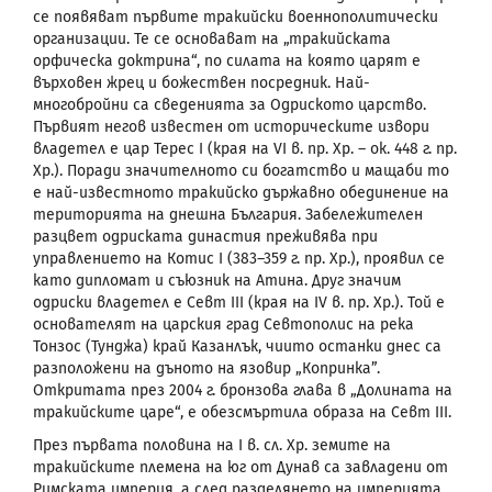
се появяват първите тракийски военнополитически
организации. Те се основават на „тракийската
орфическа доктрина“, по силата на която царят е
върховен жрец и божествен посредник. Най-
многобройни са сведенията за Одриското царство.
Първият негов известен от историческите извори
владетел е цар Терес
I
(края на
VI
в. пр. Хр. – ок. 448 г. пр.
Хр.). Поради значителното си богатство и мащаби то
е най-известното тракийско държавно обединение на
територията на днешна България. Забележителен
разцвет одриската династия преживява при
управлението на Котис
I
(383–359 г. пр. Хр.), проявил се
като дипломат и съюзник на Атина. Друг значим
одриски владетел е Севт
III
(кр
a
я на
IV
в. пр. Хр.). Той е
основателят на царския град Севтополис на река
Тонзос
(Тунджа) край Казанлък, чиито останки днес са
разположени на дъното на язовир „Копринка”.
Откритата през 2004 г. бронзова глава в „Долината на
тракийските царе“, е обезсмъртила образа на Севт
III
.
През първата половина на I в. сл. Хр. земите на
тракийските племена на юг от Дунав са завладени от
Римската империя, а след разделянето на империята