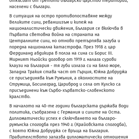
откъсват от Третото българско царство територии,
населени с българи.
В ситуация на остро противопоставяне между
Великите сили, реваншизъм и кипеж на
националистически движения, България се включва в
Първата световна война на страната на
Централните сили, но отново претърпява загуба и
поредна национална катастрофа. През 1918 г. цар
Фердинанд абдикира в полза на сина си Борис
III
.
Мирният Ньойски договор от 1919 г. налага сурови
клаузи на България - тя губи излаза си на Бяло море,
Западна Тракия става част от Гърция, Южна Добруджа
се присъединява към Румъния, а околностите на
Струмица, Босилеград, Цариброд и села от Кулско са
присъединени към Сърбо-хърватско-словенското
кралство.
В началото на 40-те години българската държава води
политика, съобразена с Германия и силите на Оста.
Дипломатически успех е сключването на българо-
румънска спогодба през 1940 г. (Крайовската спогодба),
с която Южна Добруджа се връща на България.
Правителството запазва дипломатически отношения