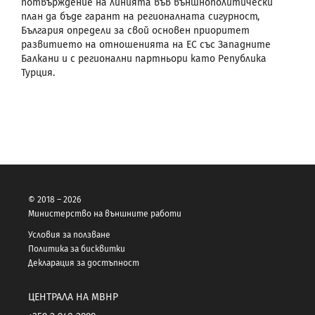
потвърждение на линията във външнополитически
план да бъде гарант на регионалната сигурност,
България определи за свой основен приоритет
развитието на отношенията на ЕС със Западните
Балкани и с регионални партньори като Република
Турция.
© 2018 – 2026
Министерство на външните работи
Условия за ползване
Политика за бисквитки
Декларация за достъпност
ЦЕНТРАЛА НА МВНР