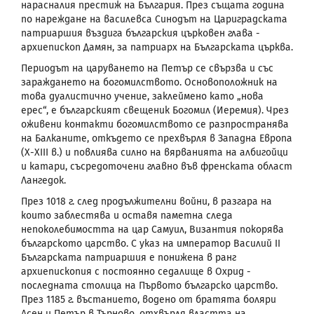
нарасналия престиж на България. През същата година
по нареждане на василевса Синодът на Цариградската
патриаршия въздига българския църковен глава -
архиепископ Дамян, за патриарх на Българската църква.
Периодът на царуването на Петър се свързва и
със
зараждането на богомилството. Основоположник на
това дуалистично учение, заклеймено като „нова
ерес“, е българският свещеник Богомил (Иеремия). Чрез
оживени контакти богомилството се разпространява
на Балканите, откъдето се прехвърля в Западна Европа
(Х-
XIII
в.) и повлиява силно на вярванията на албигойци
и катари, съсредоточени главно във френската област
Лангедок.
През 1018 г. след продължителни войни, в разгара на
които заблестява и оставя паметна следа
непоколебимостта на цар Самуил, Византия покорява
българското царство. С указ на император Василий
II
Българската патриаршия е понижена в ранг
архиепископия с постоянно седалище в Охрид -
последната столица на Първото българско царство.
През 1185 г. въстанието, водено от братята боляри
Асен и Петър в Търново, отхвърля властта на