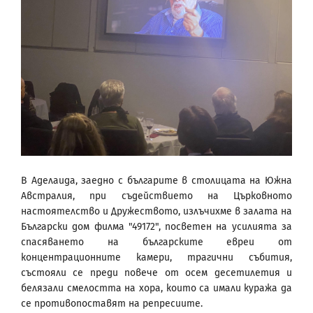
В Аделаида, заедно с българите в столицата на Южна
Австралия, при съдействието на Църковното
настоятелство и Дружеството, излъчихме в залата на
Български дом филма "49172", посветен на усилията за
спасяването на българските евреи от
концентрационните камери, трагични събития,
състояли се преди повече от осем десетилетия и
белязали смелостта на хора, които са имали куража да
се противопоставят на репресиите.