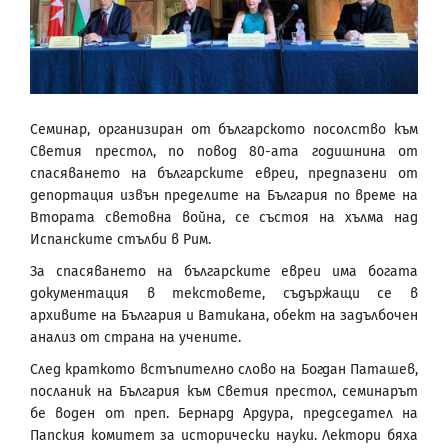
Семинар, организиран от българското посолство към
Светия престол, по повод 80-ата годишнина от
спасяването на българските евреи, предпазени от
депортация извън пределите на България по време на
Втората световна война, се състоя на хълма над
Испанските стълби в Рим.
За спасяването на българските евреи има богата
документация в текстовете, съдържащи се в
архивите на България и Ватикана, обект на задълбочен
анализ от страна на учените.
След краткото встъпително слово на Богдан Паташев,
посланик на България към Светия престол, семинарът
бе воден от преп. Бернард Ардура, председател на
Папския комитет за исторически науки. Лектори бяха