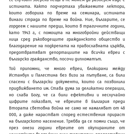
истината. Както подчертаха уважаемите лектори,
които говориха по време на семинара, истината
винаги страда по време на война. Ние, българите, се
гордеем с нашите предци, които в трагичните години,
като 1943 г., с помощта на многобройни действащи
лица сред ръководещите гражданското общество и
благодарение на подкрепата на православната църква,
предотвратяват депортациите на всички евреи с
българско гражданство, посочи дипломатът.
Той припомни, че много евреи, блокирани между
Истанбул и Палестина без визи за пътуване, са били
спасени с български документи, които са позволили
придвижването им. Става дума за деликатни операции,
но слава Богу, че са били ефективни и неслучайно
цифрите показват, че евреите в България преди
Втората световна война не само не намаляват от 48
000, а даже нарастват според естествения прираст
на българското население. Трябва да се помни също, че
през онези години евреите от окупираните от