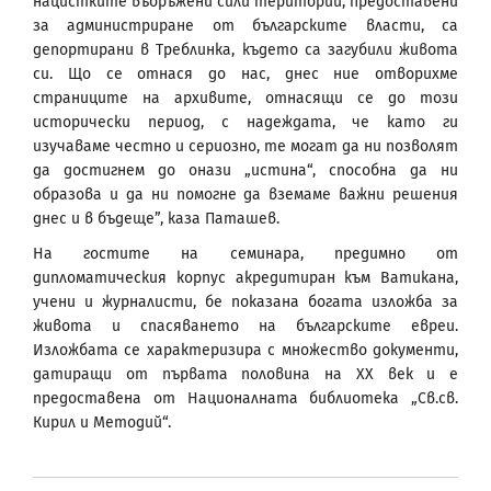
нацистките въоръжени сили територии, предоставени
за администриране от българските власти, са
депортирани в Треблинка, където са загубили живота
си. Що се отнася до нас, днес ние отворихме
страниците на архивите, отнасящи се до този
исторически период, с надеждата, че като ги
изучаваме честно и сериозно, те могат да ни позволят
да достигнем до онази „истина“, способна да ни
образова и да ни помогне да вземаме важни решения
днес и в бъдеще”, каза Паташев.
На гостите на семинара, предимно от
дипломатическия корпус акредитиран към Ватикана,
учени и журналисти, бе показана богата изложба за
живота и спасяването на българските евреи.
Изложбата се характеризира с множество документи,
датиращи от първата половина на ХХ век и е
предоставена от Националната библиотека „Св.св.
Кирил и Методий“.