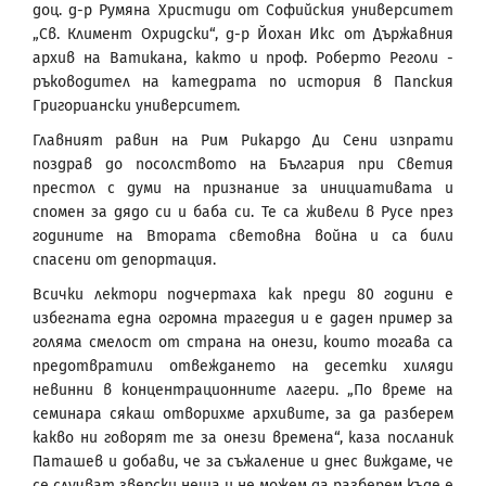
доц. д-р Румяна Христиди от Софийския университет
„Св. Климент Охридски“, д-р Йохан Икс от Държавния
архив на Ватикана, както и проф. Роберто Реголи -
ръководител на катедрата по история в Папския
Григориански университет.
Главният равин на Рим Рикардо Ди Сени изпрати
поздрав до посолството на България при Светия
престол с думи на признание за инициативата и
спомен за дядо си и баба си. Те са живели в Русе през
годините на Втората световна война и са били
спасени от депортация.
Всички лектори подчертаха как преди 80 години е
избегната една огромна трагедия и е даден пример за
голяма смелост от страна на онези, които тогава са
предотвратили отвеждането на десетки хиляди
невинни в концентрационните лагери. „По време на
семинара сякаш отворихме архивите, за да разберем
какво ни говорят те за онези времена“, каза посланик
Паташев и добави, че за съжаление и днес виждаме, че
се случват зверски неща и не можем да разберем къде е