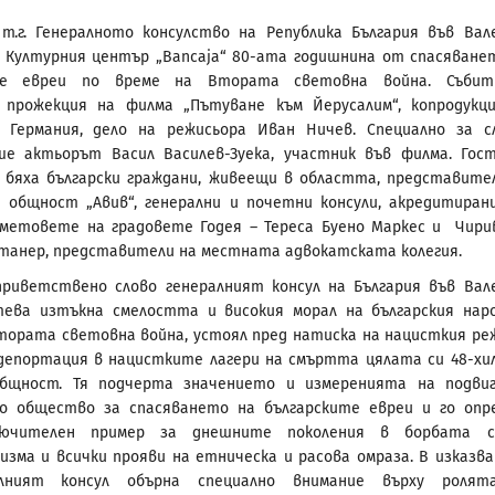
т.г. Генералното консулство на Република България във Вал
 Културния център „Bancaja“ 80-ата годишнина от спасяване
ите евреи по време на Втората световна война. Събит
 прожекция на филма „Пътуване към Йерусалим“, копродукц
и Германия, дело на режисьора Иван Ничев. Специално за с
ше актьорът Васил Василев-Зуека, участник във филма. Гос
бяха български граждани, живеещи в областта, представите
 общност „Авив“, генерални и почетни консули, акредитиран
кметовете на градовете Годея – Тереса Буено Маркес и Чири
анер, представители на местната адвокатската колегия.
риветствено слово генералният консул на България във Вал
тева изтъкна смелостта и високия морал на българския нар
тората световна война, устоял пред натиска на нацисткия ре
депортация в нацистките лагери на смъртта цялата си 48-хи
общност. Тя подчерта значението и измеренията на подви
то общество за спасяването на българските евреи и го опр
лючителен пример за днешните поколения в борбата с
зма и всички прояви на етническа и расова омраза. В изказв
алният консул обърна специално внимание върху ролят