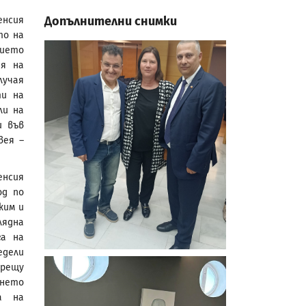
Допълнителни снимки
енсия
то на
ието
ия на
лучая
ти на
ли на
и във
вея –
енсия
од по
жим и
лядна
га на
едели
рещу
ането
а на