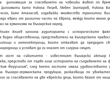
та дипломация за спасяването на човешки живот по вре
. Дипломати като Никола Пецев, Любен Златаров, Никола Ва
енсон, Боян Атанасов, издавайки множество транзитни виз
ляди евреи от различни части на Европа, между които много д
аз на хуманизма на българския народ.
Илиян Илиев запозна аудиторията с историческите фак
а видни общественици, представители на Българската правос
олитици и интелектуалци, които отказват да предадат с
ънародници и успяват да ги опазят от сигурна смърт.
ят гост на събитието - известният български актьор В
уека, представи от първо лице историята на създаването на 
 към Йерусалим“, след което гостите имаха удоволствието 
на българо-германската продукция, разказваща по увлекате
чин за спасяването на две еврейски деца, които бягат от нац