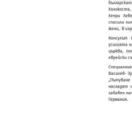
българска
Холокоста
Хенри Лев
спасили хи
жени, в изр
Консулът 
усилията н
църква, п
еврейски с
Специални
Василев- З
„Пътуване
насладят 
забавен на
Германия.