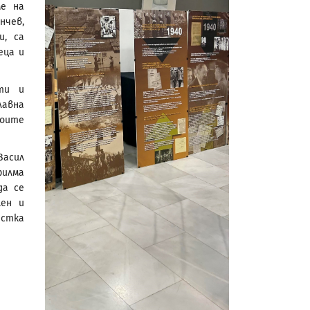
ме на
нчев,
и, са
еца и
ти и
лавна
воите
асил
филма
да се
лен и
истка