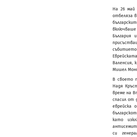
На 26 май 
отбеляза в
българск
включваше
България 
присъства
събитието 
Еврейската
Валенсия, 
Мишел Монт
В своето п
Надя Кръс
време на В
спасил от 
еврейска 
българско
като изк
антисемити
си генер