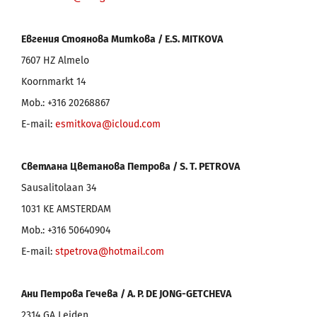
Евгения Стоянова Миткова /
E
.
S
.
MITKOVA
7607 HZ Almelo
Koornmarkt 14
Mob.: +316 20268867
E-mail:
esmitkova@icloud.com
Светлана Цветанова Петрова /
S
.
T
.
PETROVA
Sausalitolaan 34
1031 KE AMSTERDAM
Mob.: +316 50640904
E-mail:
stpetrova@hotmail.com
Ани Петрова Гечева / A.
P.
DE JONG-GETCHEVA
2314 GA Leiden