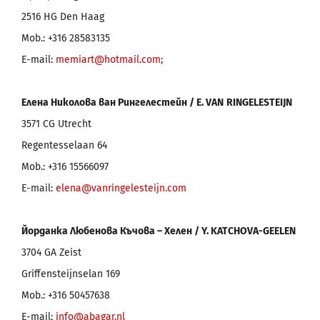
2516 HG Den Haag
Mob.: +316 28583135
E-mail:
memiart@hotmail.com
;
Елена Николова ван Рингелестейн /
E
.
VAN
RINGELESTEIJN
3571 CG Utrecht
Regentesselaan 64
Mob.: +316 15566097
E-mail:
elena@vanringelesteijn.com
Йорданка Любенова Къчова – Хелен /
Y
.
KATCHOVA
-
GEELEN
3704 GA Zeist
Griffensteijnselan 169
Mob.: +316 50457638
E-mail:
info@abagar.nl