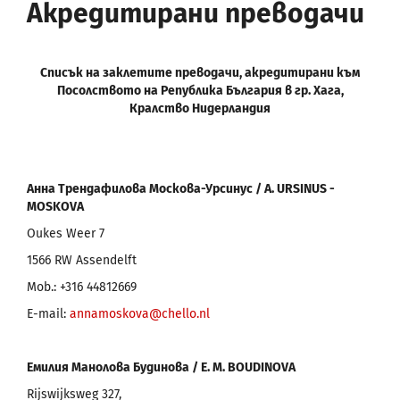
Акредитирани преводачи
Списък на заклетите преводачи, акредитирани към
Посолството на Република България в гр. Хага,
Кралство Нидерландия
Анна Трендафилова Москова-Урсинус /
A
.
URSINUS
-
MOSKOVA
Oukes Weer 7
1566 RW Assendelft
Mob.: +316 44812669
E-mail:
annamoskova@chello.nl
Емилия Манолова Будинова / Е.
M
.
BOUDINOVA
Rijswijksweg 327,