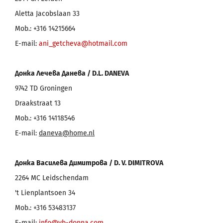
Aletta Jacobslaan 33
Mob.: +316 14215664
E-mail:
ani_getcheva@hotmail.com
Донка Лечева Данева /
D
.
L
.
DANEVA
9742 TD Groningen
Draakstraat 13
Mob.: +316 14118546
E-mail:
daneva@home.nl
Донка Василева Димитрова /
D
.
V
.
DIMITROVA
2264 MC Leidschendam
't Lienplantsoen 34
Mob.: +316 53483137
E-mail:
info@vb-donna.com