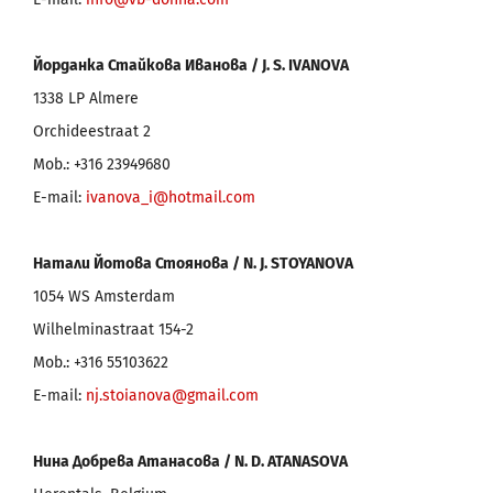
Йорданка Стайкова Иванова /
J
.
S
.
IVANOVA
1338 LP Almere
Orchideestraat 2
Mob.: +316 23949680
E-mail:
ivanova_i@hotmail.com
Натали Йотова Стоянова /
N
.
J
.
STOYANOVA
1054 WS Amsterdam
Wilhelminastraat 154-2
Mob.: +316 55103622
E-mail:
nj.stoianova@gmail.com
Нина Добрева Атанасова /
N. D. ATANASOVA