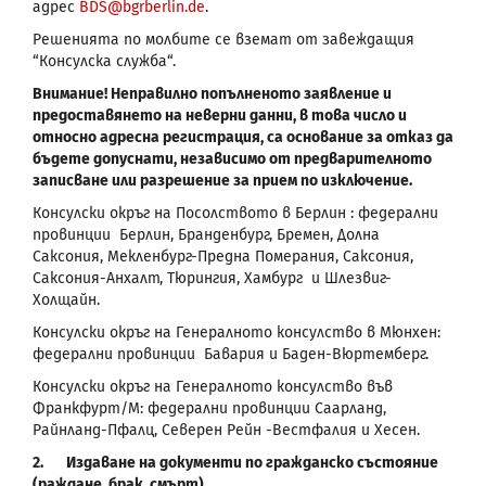
адрес
BDS
@
bgrberlin
.
de
.
Решенията по молбите се вземат от завеждащия
“Консулска служба“.
Внимание
! Неправилно попълненото заявление и
предоставянето на неверни данни, в това число и
относно адресна регистрация, са основание за отказ да
бъдете допуснати, независимо от предварителното
записване или разрешение за прием по изключение.
Консулски окръг на Посолството в Берлин
: федерални
провинции Берлин, Бранденбург, Бремен, Долна
Саксония, Мекленбург-Предна Померания, Саксония,
Саксония-Анхалт, Тюрингия, Хамбург
и Шлезвиг-
Холщайн.
Консулски окръг на Генералното консулство в Мюнхен
:
федерални провинции Бавария и Баден-Вюртемберг.
Консулски окръг на Генералното консулство във
Франкфурт/М
: федерални провинции Саарланд,
Райнланд-Пфалц, Северен Рейн -Вестфалия и Хесен.
2.
Издаване на документи по гражданско състояние
(раждане, брак, смърт)