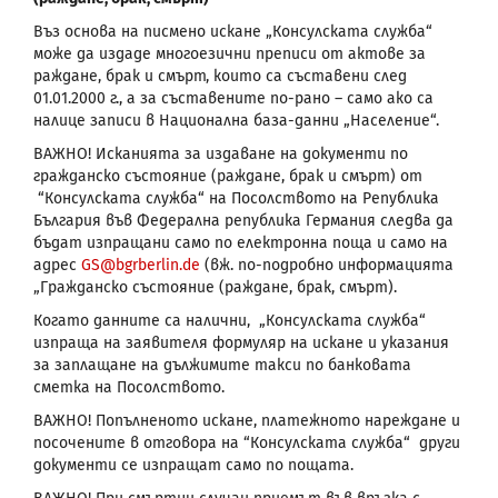
Въз основа на писмено искане „Консулската служба“
може да издаде многоезични преписи от актове за
раждане, брак и смърт, които са съставени след
01.01.2000 г., а за съставените по-рано – само ако са
налице записи в Национална база-данни „Население“.
ВАЖНО
!
Исканията за издаване на документи по
гражданско състояние (раждане, брак и смърт) от
“Консулската служба“
на Посолството на Република
България във Федерална република Германия следва да
бъдат
изпращани само по електронна поща и само на
адрес
GS
@
bgrberlin
.
de
(вж. по-подробно информацията
„Гражданско състояние (раждане, брак, смърт).
Когато данните са налични, „Консулската служба“
изпраща на заявителя формуляр на искане и указания
за заплащане на дължимите такси по банковата
сметка на Посолството.
ВАЖНО
!
Попълненото искане, платежното нареждане и
посочените в отговора на “Консулската служба“ други
документи се изпращат само по пощата.