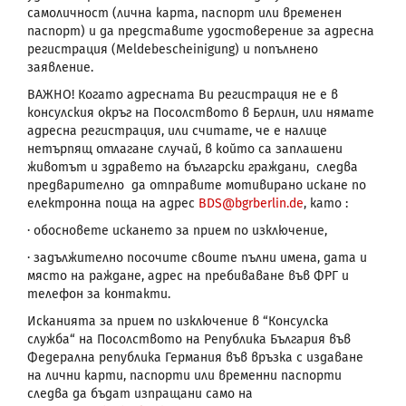
самоличност (лична карта, паспорт или временен
паспорт) и да представите удостоверение за адресна
регистрация (
Meldebescheinigung
) и попълнено
заявление.
ВАЖНО
!
Когато адресната Ви регистрация не е в
консулския окръг на Посолството в Берлин, или нямате
адресна регистрация, или считате, че е налице
нетърпящ отлагане
случай,
в който са заплашени
животът и здравето на български граждани
,
следва
предварително да отправите мотивирано искане по
електронна поща
на адрес
BDS
@
bgrberlin
.
de
, като :
·
обосновете
искането за прием по изключение
,
·
задължително посочите своите пълни имена, дата и
място на раждане, адрес на пребиваване във ФРГ и
телефон за контакти.
Исканията за прием по изключение в “Консулска
служба“
на Посолството на Република България във
Федерална република Германия във връзка с издаване
на лични карти, паспорти или временни паспорти
следва да бъдат
изпращани само на