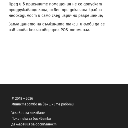
Пред и в приемните помещения не се допускат
придружаващи лица, освен при доказана крайна
необходимост и само след изрично разрешение;
Заплащането на дължимите такси и глоби да се
извършва безкасово, чрез POS-терминал.
© 2018 – 2026
Министерство на външните работи
Условия за ползване
Политика за бисквитки
Декларация за достъпност