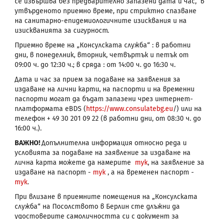
се извършва без предварително запазени дата и час, в
утвърденото приемно време, при стриктно спазване
на санитарно-епидемиологичните изисквания и на
изискванията за сигурност.
Приемно време на „Консулската служба“
: в работни
дни, в понеделник, вторник, четвъртък и петък от
09:00 ч. до 12:30 ч.; в сряда : от 14:00 ч. до 16:30 ч.
Дата и час за прием за подаване на заявления за
издаване на лични карти, на паспорти и на временни
паспорти могат да бъдат запазени чрез интернет-
платформата
eBDS
(
https
://
www
.
consulatebg
.
eu
/) или на
телефон + 49 30 201 09 22 (в работни дни, от 08:30 ч. до
16:00 ч.).
ВАЖНО
!
Допълнителна информация относно реда и
условията за подаване на заявление за издаване на
лична карта можете да намерите
тук
, на заявление за
издаване на паспорт -
тук
, а на временен паспорт -
тук
.
При влизане в приемните помещения на „Консулската
служба“ на Посолството в Берлин сте длъжни да
удостоверите самоличността си с документ за