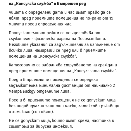
на „Консулска служба“ и вътрешен ред
Лицата с определени дата и час имат право да се
явят пред приемните помещения не по-рано от 15
минути преди определения час.
Пропускателният режим се осъществява от
служителя - физическа охрана на Посолството.
Неговите указания са задължителни за изпълнение от
всички лица, намиращи се пред или в приемните
помещения на „Консулска служба“.
Категорично се забранява струпването на граждани
пред приемните помещения на „Консулската служба“.
Пред и в приемните помещения се определя
задължителна минимална дистанция от най-малко 2
метра между отделните лица.
Пред и в приемните помещения не се допускат лица
без индивидуални защитни маски, латексови ръкавици
и химикали (син цвят).
Не се допускат лица, които имат хрема, настинка и
симптоми за вирусна инфекция.