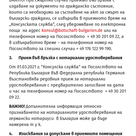
ВАЖНО
!
При смъртни случаи приемът във връзка с
издаване на документи по гражданско състояние,
които са необходими за съставяне на акт за смърт на
български граждани, се извършва в приемното време на
„Консулската служба“, след уведомяване по електронна
поща на адрес
konsul
@
botschaft
-
b
ulgarien
.
de
или на
телефонния номер на Посолството + 49 30 201 09 22, а
в извънработно време – на телефонния номер на
Посолството за спешни случаи + 49 176 122 99 190.
3.
Прием във връзка с нотариални удостоверявания
От 01.03.2021 г. “Консулска служба“
на Посолството на
Република България във Федерална република Германия
възстановява редовния прием за
нотариални
удостоверявания
с предварително записване на дата
и час
на телефонния номер на Посолството + 49 30 201
09 22
.
ВАЖНО
!
Допълнителна информация относно
признаването на нотариалните удостоверявания на
германски нотариуси в България може да бъде
намерена т у к.
4.
Изисквания за допускане в приемните помещения