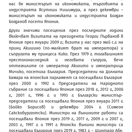
нас бе министърът на икономиката, търговията и
индустрията Ясутоши Нишимура, а през декември –
министърът на икономиката и индустрията Богдан
Богданов посети Япония.
Други значими посещения през последните години
включват визитата на президента Георги Първанов в
Япония през януари 2009 г.; визита у нас през май с.г. на
принц Акишино (по-малкият брат на императора) и
съпругата му принцеса Кико. През 1979 г. тогавашният
престолонаследник и неговата съпруга, вече
оттеглилите се император Акихито и императрица
Мичико, посетиха България. Председатели на Долната
камара на японския парламент са посещавали България
през 2000 и 1992 г. Председатели на Народното
събрание са посещавали Япония през 2018 г., 2012 г., 2006
г., 2001 г., 1996 г. и 1993 г. Български министър-
председатели са посещавали Япония през януари 2011 г.
(Бойко Борисов) и декември 2004 г. (Симеон
Сакскобургготски). Министри на външните работи са
посещавали Япония през 2019 г., 2011 г., 2009 г. и 2007 г.,
2003 г., 1997 г. и 1991 г. Японски външни министри са
посещавали България през 2019 г., 1983 г. – Шинтаро Абе,