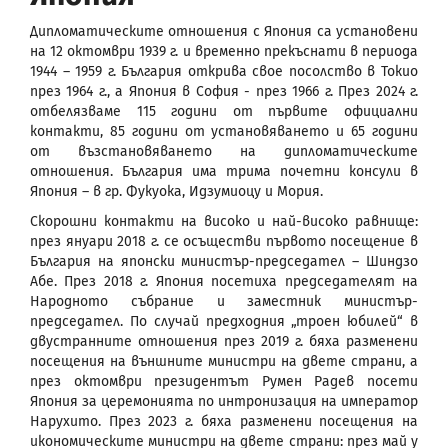
Дипломатическите отношения с Япония са установени
на 12 октомври 1939 г. и временно прекъснати в периода
1944 – 1959 г. България открива свое посолство в Токио
през 1964 г., а Япония в София - през 1966 г. През 2024 г.
отбелязваме 115 години от първите официални
контакти, 85 години от установяването и 65 години
от възстановяването на дипломатическите
отношения. България има трима почетни консули в
Япония – в гр. Фукуока, Идзумиоцу и Мория.
Скорошни контакти на високо и най-високо равнище:
през януари 2018 г. се осъществи първото посещение в
България на японски министър-председател – Шиндзо
Абе. През 2018 г. Япония посетиха председателят на
Народното събрание и заместник министър-
председател. По случай предходния „троен юбилей“ в
двустранните отношения през 2019 г. бяха разменени
посещения на външните министри на двете страни, а
през октомври президентът Румен Радев посети
Япония за церемонията по интронизация на император
Нарухито. През 2023 г. бяха разменени посещения на
икономическите министри на двете страни: през май у