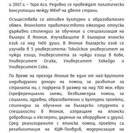
и 2007 г. – Таро Асо. Редовно се провеждат политически
консултации между МВнР на двете страни.
Осъществява се активен културен и образователен
обмен. Японското правителството ежегодно отпуска
държавни стипендии за обучение и специализация на
българи в Япония. Изучаващите в България японски
език са над 1400 души. В Япония български език се
изучава в 5 университета: Токийския университет за
чужди езици, Университета за чужди езици в Кобе,
Университет Осака, Университет Хокайдо и
Университет Сока.
По време на прехода Япония бе един от най-крупните
индивидуални донори на помощ за развитие за
страната ни, с подкрепа в размер на над 700 млн. евро
(преференциални заеми, безвъзмездна помощ за
социални, здравни, образователни и културни проекти,
стипендии за обучение на български студенти и
специалисти в Япония, изпращане на японски
доброволци и експерти, дарение на оборудване и други).
Сред реализираните с японска помощ проекти са
рехабилитация на КЦМ-Пловдив, модернизация на