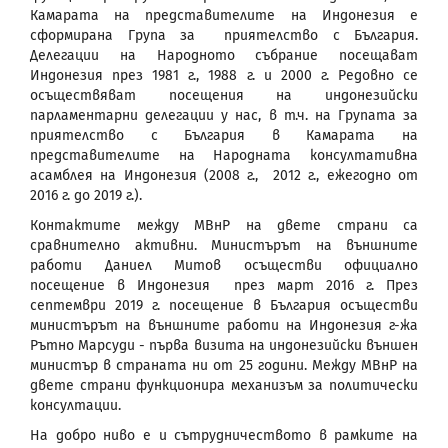
Камарата на представителите на Индонезия е
сформирана Група за приятелство с България.
Делегации на Народното събрание посещават
Индонезия през 1981 г., 1988 г. и 2000 г. Редовно се
осъществяват посещения на индонезийски
парламентарни делегации у нас, в т.ч. на Групата за
приятелство с България в Камарата на
представителите на Народната консултативна
асамблея на Индонезия (2008 г., 2012 г., ежегодно от
2016 г. до 2019 г.).
Контактите между МВнР на двете страни са
сравнително активни. Министърът на външните
работи Даниел Митов осъществи официално
посещение в Индонезия през март 2016 г. През
септември 2019 г. посещение в България осъществи
министърът на външните работи на Индонезия г-жа
Рътно Марсуди - първа визита на индонезийски външен
министър в страната ни от 25 години. Между МВнР на
двете страни функционира механизъм за политически
консултации.
На добро ниво е и сътрудничеството в рамките на