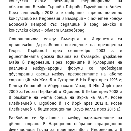
консулски окръг, обхващащ територията на
областите Велико Търново, Габрово, Търговище и Ловеч.
През септември 2018 г. е открито трето почетно
консулство на Индонезия в България – с почетен консул
Борислав Петров със седалище в град Банско и
консулски окръг – област Благоевград.
Отношенията между България и Индонезия са
приятелски. Държавното посещение на президента
Георги Първанов през септември 2003 г. е
единствената досега визита на български държавен
глава в Индонезия. През годините в кулоарите на
различни международни форуми се провеждат
двустранни срещи между президентите на двете
страни (Желю Желев и Сухарто в Ню Йорк през 1995 г.;
Петър Стоянов и Абдуррахман Уахид в Ню Йорк през
2000 г.; Георги Първанов и Юдойоно в Пекин през 2008 г.
в рамките на 7-ата среща на върха на АСЕМ; Росен
Плевнелиев и Юдойоно в Ню Йорк през 2012 г.; Росен
Плевнелиев и вицепрезидента Юсуф Калла през 2015 г.).
Развиват се връзките и между парламентите на
двете страни. В Народното събрание традиционно
функционира Група за приятелство с Индонезия, а в