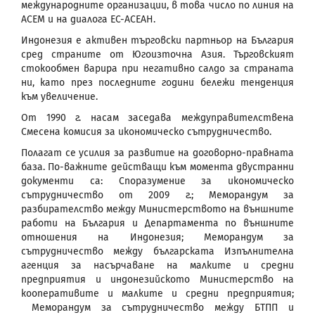
международните организации, в това число по линия на
АСЕМ и на диалога ЕС-АСЕАН.
Индонезия е активен търговски партньор на България
сред страните от Югоизточна Азия. Търговският
стокообмен варира при негативно салдо за страната
ни, като през последните години бележи тенденция
към увеличение.
От 1990 г. насам заседава междуправителствена
Смесена комисия за икономическо сътрудничество.
Полагат се усилия за развитие на договорно-правната
база. По-важните действащи към момента двустранни
документи са: Споразумение за икономическо
сътрудничество от 2009 г.; Меморандум за
разбирателство между Министерството на външните
работи на България и Департамента по външните
отношения на Индонезия; Меморандум за
сътрудничество между българската Изпълнителна
агенция за насърчаване на малките и средни
предприятия и индонезийското Министерство на
кооперативите и малките и средни предприятия;
Меморандум за сътрудничество между БТПП и