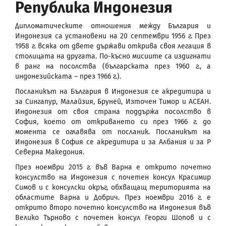
Република Индонезия
Дипломатическите отношения между България и
Индонезия са установени на 20 септември 1956 г. През
1958 г. всяка от двете държави открива своя легация в
столицата на другата. По-късно мисиите са издигнати
в ранг на посолства (българската през 1960 г., а
индонезийската – през 1966 г.).
Посланикът на България в Индонезия се акредитира и
за Сингапур, Малайзия, Бруней, Източен Тимор и АСЕАН.
Индонезия от своя страна поддържа посолство в
София, което от откриването си през 1966 г. до
момента се оглавява от посланик. Посланикът на
Индонезия в София се акредитира и за Албания и за Р
Северна Македония.
През ноември 2015 г. във Варна е открито почетно
консулство на Индонезия с почетен консул Красимир
Симов и с консулски окръг, обхващащ територията на
областите Варна и Добрич. През ноември 2016 г. е
открито второ почетно консулство на Индонезия във
Велико Търново с почетен консул Георги Шопов и с