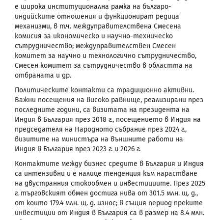
е широка институционална рамка на българо-
индийските отношения и функционират редица
механизми, в т.ч. междуправителствена Смесена
комисия за икономическо и научно-техническо
сътрудничество; междуправителствен Смесен
комитет за научно и технологично сътрудничество,
Смесен комитет за сътрудничество в областта на
отбраната и др.
Политическите контакти са традиционно активни.
Важни посещения на високо равнище, реализирани през
последните години, са визитата на президента на
Индия в България през 2018 г., посещението в Индия на
председателя на Народното събрание през 2024 г.,
визитите на министъра на външните работи на
Индия в България през 2023 г. и 2026 г.
Контактите между бизнес средите в България и Индия
са интензивни и е налице тенденция към нарастване
на двустранния стокообмен и инвестициите. През 2025
г. търговският обмен достига нива от 301.5 млн. щ. д.,
от които 179.4 млн. щ. д. износ; в същия период преките
инвестиции от Индия в България са в размер на 8.4 млн.