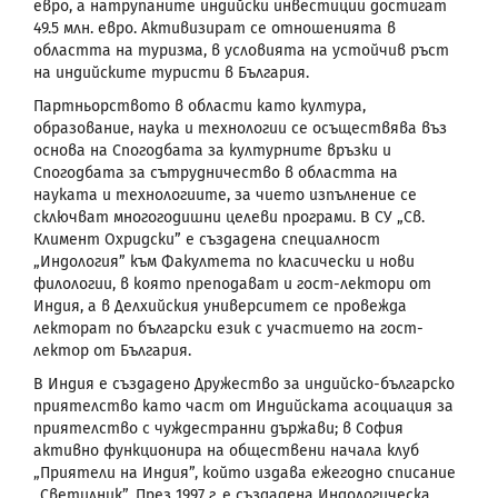
евро, а натрупаните индийски инвестиции достигат
49.5 млн. евро. Активизират се отношенията в
областта на туризма, в условията на устойчив ръст
на индийските туристи в България.
Партньорството в области като култура,
образование, наука и технологии се осъществява въз
основа на Спогодбата за културните връзки и
Спогодбата за сътрудничество в областта на
науката и технологиите, за чието изпълнение се
сключват многогодишни целеви програми. В СУ „Св.
Климент Охридски” е създадена специалност
„Индология” към Факултета по класически и нови
филологии, в която преподават и гост-лектори от
Индия, а в Делхийския университет се провежда
лекторат по български език с участието на гост-
лектор от България.
В Индия е създадено Дружество за индийско-българско
приятелство като част от Индийската асоциация за
приятелство с чуждестранни държави; в София
активно функционира на обществени начала клуб
„Приятели на Индия”, който издава ежегодно списание
„Светилник”. През 1997 г. е създадена Индологическа