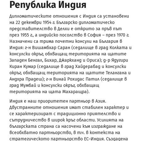
Република Индия
Дипломатическите отношения с Индия са установени
на 22 декември 1954 г. Българско дипломатическо
представителство в Делхи е открито за пръв път
през 1955 г., а индийско посолство в София – през 1970 г.
Назначени са трима почетни консули на България в
Индия: г-н Вишамбхар Саран (седалище в град Колката и
консулски окръг, обхващащ територията на щатите
Западен Бенгал, Бихар, Джаркханд и Ориса); д-р Ядугири
Киран Кумар (седалище в град Хайдерабад и консулски
окръг, обхващащ територията на щатите Телангана и
Андхра Прадеш); г-н Винай Рохидас Патил (седалище в
град Мумбай и консулски окръг, обхващащ
територията на щата Махаращра).
Индия е наш приоритетен партньор в Азия.
Двустранните отношения имат стабилен характер и
се характеризират с традиционно приятелство и
сътрудничество в широк кръг области. Усилията на
българската страна са насочени към изграждане на
всеобхватно партньорство, в т.ч. в контекста на
стратегическото партньорство ЕС–Индия. Създадена