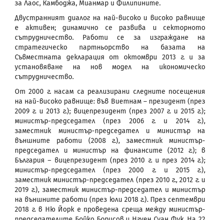
за Лаос, Камбоджа, Мианмар и Филипините.
Двустранният диалог на най-високо и високо равнище
е активен; динамично се развива и секторното
сътрудничество. Работи се за изграждане на
стратегическо партньорство на базата на
Съвместната декларация от октомври 2013 г. и за
установяване на нов модел на икономическо
сътрудничество.
От 2000 г. насам са реализирани следните посещения
на най-високо равнище: във Виетнам – президент (през
2009 г. и 2013 г.); вицепрезидент (през 2007 г. и 2015 г.);
министър-председател (през 2006 г. и 2014 г.),
заместник министър-председател и министър на
външните работи (2008 г.), заместник министър-
председател и министър на финансите (2012 г.); в
България – вицепрезидент (през 2010 г. и през 2014 г.);
министър-председател (през 2000 г. и 2015 г.),
заместник министър-председател (през 2010 г., 2012 г. и
2019 г.), заместник министър-председател и министър
на външните работи (през юли 2018 г.). През септември
2018 г. в Ню Йорк е проведена среща между министър-
председателите Бойко Борисов и Нгуен Суан Фук. На 22