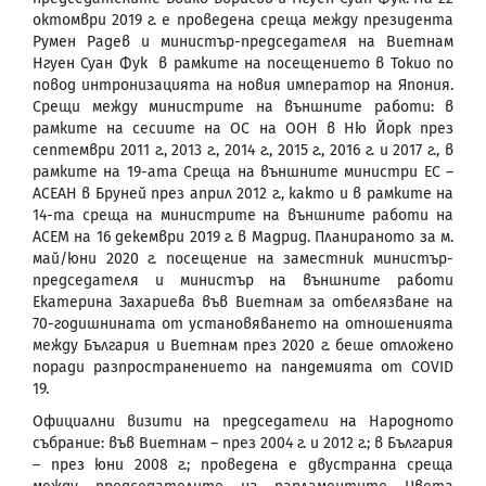
октомври 2019 г. е проведена среща между президента
Румен Радев и министър-председателя на Виетнам
Нгуен Суан Фук в рамките на посещението в Токио по
повод интронизацията на новия император на Япония.
Срещи между министрите на външните работи: в
рамките на сесиите на ОС на ООН в Ню Йорк през
септември 2011 г., 2013 г., 2014 г., 2015 г., 2016 г. и 2017 г., в
рамките на 19-ата Среща на външните министри ЕС –
АСЕАН в Бруней през април 2012 г., както и в рамките на
14-та среща на министрите на външните работи на
АСЕМ на 16 декември 2019 г. в Мадрид. Планираното за м.
май/юни 2020 г. посещение на заместник министър-
председателя и министър на външните работи
Екатерина Захариева във Виетнам за отбелязване на
70-годишнината от установяването на отношенията
между България и Виетнам през 2020 г. беше отложено
поради разпространението на пандемията от COVID
19.
Официални визити на председатели на Народното
събрание: във Виетнам – през 2004 г. и 2012 г.; в България
– през юни 2008 г.; проведена е двустранна среща