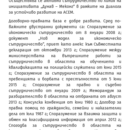
Осъществява се активно сътрудничество по линия на
инициативата „Дунав – Меконг“ в рамките на Диалога
за устойчиво развитие на АСЕМ.
Договорно-правната база е добре развита. Сред по-
важните двустранни документи са: Споразумение за
икономическо сътрудничество от 8 януари 2008 г.;
документ „Нов модел за икономическо
сътрудничество”, приет като анекс към Съвместната
декларация от октомври 2013 г.; Споразумение между
министерствата на вътрешните работи за
сътрудничество в областта на обучението и
квалификацията на полицейски служители от юни 2015
г.; Споразумение за сътрудничество в областта на
превенцията и борбата с престъпността от 5 юни
2015 г.; Споразумение за правно и съдебно
сътрудничество от януари 2009 г.; Меморандум за
разбирателство в областта на отбраната от август
2013 г.; Консулска конвенция от юни 1980 г.; Договор за
правна помощ по граждански, семейни и наказателни
дела от юли 1987 г.; Споразумение за взаимна защита и
обмен на класифицирана информация от април 2012 г.;
Спогодба за сътрудничество в областта на