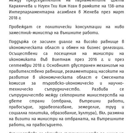
между председателите на парламентите Цвета
Караянчева и Нгуен Тхи Ким Нган в рамките на 138-ата
Интерпарламентарна асамблея в Женева през март
2018 г.
Провеждат се политически консултации на ниво
заместник-министър на външните работи.
Поддържа се засилен диалог на високо равнище в
икономическата област и обмен на бизнес делегации.
Осъществени са посещения на министри на
икономиката във Виетнам през 2016 г. и през
септември 2018 г. Основният двустранен механизъм на
правителствено равнище, регламентиращ насоките на
развитие в икономическата област е Смесената
комисия за търговско-икономическо и научно-
техническо сътрудничество. Развива се
сътрудничество между секторните министерства на
двете страни (отбрана, вътрешни работи,
правосъдие, здравеопазване, земеделие, труд и
социална политика, образование, култура), вкл. размяна
на визити на министри на отбраната, на вътрешните
работи, на правосъдието.