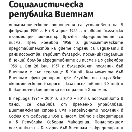
Социалистическа
република Виетнам
Дипломатическите отношения са установени на 8
февруари 1950 г. На 9 април 1955 г. първият български
пълномощен министър връчва акредитивните си
писма. През ноември 1956 г. дипломатическите
представителства на двете страни са издигнати в
ранг посолства. Първият български посланик (седалище
в Пекин) връчва акредитивните си писма на 9 декември
1956 г. От 26 юни 1957 г. българският посланик във
Виетнам е със седалище в Ханой. Към момента във
Виетнам функционират две Служби по търговско-
икономическите въпроси – към посолството в Ханой и
в икономическия център на страната Хошимин.
В периода 1994 – 2001 г. и 2010 – 2013 г. посолството в
Ханой се оглавява от временно управляващ.
Виетнамската страна има непрекъснато посланик в
София от февруари 1958 г. насам, който е акредитиран
и в Република Северна Македония. Понастоящем
посланикът на България във Виетнам е акредитиран и