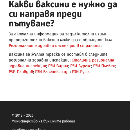
Какви ваксини е нужно да
си направя преди
пътуване?
За актуална информация за задължителни и/или
препоръчителни ваксини може да се обръщате към
Регионалните здравни инспекции в страната
.
Ваксина за жълта треска се поставя в следните
регионални здравни инспекции:
Столична регионална
здравна инспекция
;
РЗИ Варна
;
РЗИ Бургас
;
РЗИ Плевен
;
РЗИ Пловдив
;
РЗИ Благоевград
и
РЗИ Русе
.
© 2018 – 2026
Министерство на външните работи
Условия за ползване