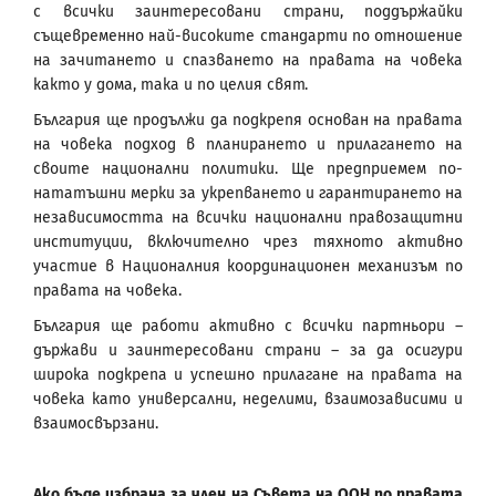
с всички заинтересовани страни, поддържайки
същевременно най-високите стандарти по отношение
на зачитането и спазването на правата на човека
както у дома, така и по целия свят.
България ще продължи да подкрепя основан на правата
на човека подход в планирането и прилагането на
своите национални политики. Ще предприемем по-
нататъшни мерки за укрепването и гарантирането на
независимостта на всички национални правозащитни
институции, включително чрез тяхното активно
участие в Националния координационен механизъм по
правата на човека.
България ще работи активно с всички партньори –
държави и заинтересовани страни – за да осигури
широка подкрепа и успешно прилагане на правата на
човека като универсални, неделими, взаимозависими и
взаимосвързани.
Ако бъде избрана за
член на Съвета на ООН по правата