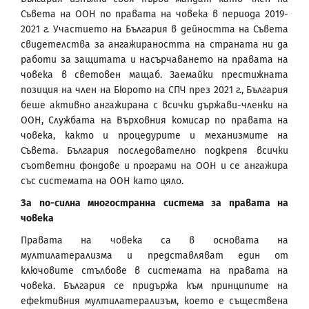
Съвета на ООН по правата на човека в периода 2019-
2021 г. Участието на България в дейността на Съвета
свидетелства за ангажираността на страната ни да
работи за защитата и насърчаването на правата на
човека в световен мащаб. Заемайки престижната
позиция на член на Бюрото на СПЧ през 2021 г., България
беше активно ангажирана с всички държави-членки на
ООН, Службата на Върховния комисар по правата на
човека, както и процедурите и механизмите на
Съвета. България последователно подкрепя всички
съответни фондове и програми на ООН и се ангажира
със системата на ООН като цяло.
За по-силна многостранна система за правата на
човека
Правата на човека са в основата на
мултилатерализма и представляват един от
ключовите стълбове в системата на правата на
човека. България се придържа към принципите на
ефективния мултилатерализъм, което е съществена