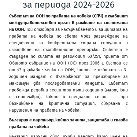
за периода 2024-2026
Съветът на ООН по правата на човека (СПЧ) е главният
междуправителствен орган в рамките на системата
на ООН.
Той отговаря за насърчаването и защитата на
правата на човека по света чрез разглеждане на
специфични за конкретната страна ситуации и
изготвяне на съответните препоръки. Съветът е
създаден по силата на резолюция 60/251, приета от
Общото събрание на ООН (ОС) през 2006 г. Състои се
от 47 държави-членки на ООН, които се избират за 3-
годишен мандат с възможност за преизбиране за
максимум два последователни мандата. Съветът
провежда редовни сесии три пъти годишно (март, юни
и септември), както и специални сесии - при
възникване на критична ситуация, свързана с
нарушения на правата на човека.
България е партньор, който зачита, защитава и спазва
правата на човека
България изпълни своя първи мандат като член на