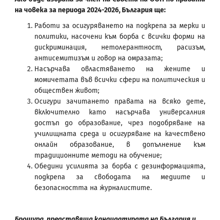
на човека за периода 2024-2026, България
ще
:
Работи за осигуряването на подкрепа за мерки и
политики, насочени към борба с всички форми на
дискриминация, нетолерантност, расизъм,
антисемитизъм и говор на омразата;
Насърчава овластяването на жените и
момичетата във всички сфери на политическия и
обществен живот;
Осигури зачитането правата на всяко дете,
включително като насърчава универсалния
достъп до образование, чрез подобряване на
училищната среда и осигуряване на качествено
онлайн образование, в допълнение към
традиционните методи на обучение;
Обедини усилията за борба с дезинформацията,
подкрепа за свободата на медиите и
безопасността на журналистите.
Брошура, представяща кандидатурата на България и