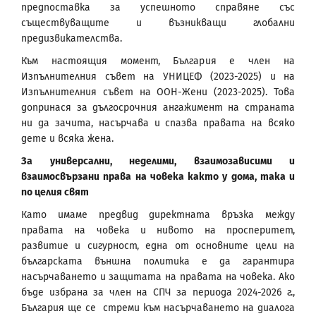
предпоставка за успешното справяне със
съществуващите и възникващи глобални
предизвикателства.
Към настоящия момент, България е член на
Изпълнителния съвет на УНИЦЕФ (2023-2025) и на
Изпълнителния съвет на ООН-Жени (2023-2025). Това
допринася за дългосрочния ангажимент на страната
ни да зачита, насърчава и спазва правата на всяко
дете и всяка жена.
За универсални, неделими, взаимозависими и
взаимосвързани права
на човека
както у дома, така и
по целия свят
Като имаме предвид директната връзка между
правата на човека и нивото на просперитет,
развитие и сигурност, една от основните цели на
българската външна политика е да гарантира
насърчаването и защитата на правата на човека. Ако
бъде избрана за член на СПЧ за периода 2024-2026 г.,
България ще се стреми към насърчаването на диалога