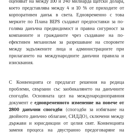
оценяват на между 100 и 240 милиарда щатски долара,
което представлява между 4 и 10 % от приходите от
корпоративен данък в света. Едновременно с това
мерките по Плана BEPS създават предпоставки за по-
голяма данъчна предвидимост и правна сигурност за
компаниите и гражданите чрез създаване на по-
ефективен механизъм за разрешаване на споровете
между задължените лица и администрациите при
прилагането на международните данъчни правила и
изисквания.
С Конвенцията се предлагат решения на редица
проблеми, свързани със заобикалянето на данъчните
спогодби. Основната цел на международноправния
документ е
едновременното изменение на повече от
2800 данъчни спогодби
(спогодби за избягване на
двойното данъчно облагане, СИДДО), сключени между
държави и юрисдикции от целия свят. Конвенцията
заменя процеса на двустранно предоговаряне на