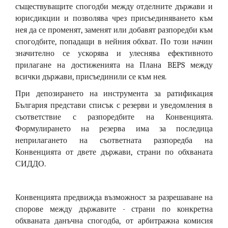
съществуващите спогодби между отделните държави и
юрисдикции и позволява чрез присъединяването към
нея да се променят, заменят или добавят разпоредби към
спогодбите, попадащи в нейния обхват. По този начин
значително се ускорява и улеснява ефективното
прилагане на достиженията на Плана BEPS между
всички държави, присъединили се към нея.
При депозирането на инструмента за ратификация
България представи списък с резерви и уведомления в
съответствие с разпоредбите на Конвенцията.
Формулирането на резерва има за последица
неприлагането на съответната разпоредба на
Конвенцията от двете държави, страни по обхваната
СИДДО.
Конвенцията предвижда възможност за разрешаване на
спорове между държавите - страни по конкретна
обхваната данъчна спогодба, от арбитражна комисия