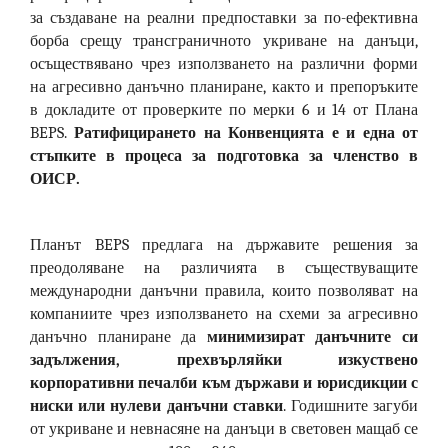
за създаване на реални предпоставки за по-ефективна
борба срещу трансграничното укриване на данъци,
осъществявано чрез използването на различни форми
на агресивно данъчно планиране, както и препоръките
в докладите от проверките по мерки 6 и 14 от Плана
BEPS.
Ратифицирането на Конвенцията е и една от
стъпките в процеса за подготовка за членство в
ОИСР.
Планът BEPS предлага на държавите решения за
преодоляване на различията в съществуващите
международни данъчни правила, които позволяват на
компаниите чрез използването на схеми за агресивно
данъчно планиране да
минимизират данъчните си
задължения, прехвърляйки изкуствено
корпоративни печалби към държави и юрисдикции с
ниски или нулеви данъчни ставки
. Годишните загуби
от укриване и невнасяне на данъци в световен мащаб се