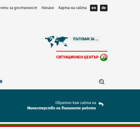
нти за достъпност
Начало
Карта на сайта
en
de
ПЪТУВАМ ЗА ...
СИТУАЦИОНЕН ЦЕНТЪР
Я
Обратно към сайта на
Mинистерство на външните работи