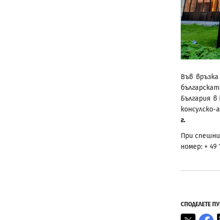
Във връзка
българскат
България в
консулско-
г.
При спешни
номер: + 49 1
СПОДЕЛЕТЕ П
X
F