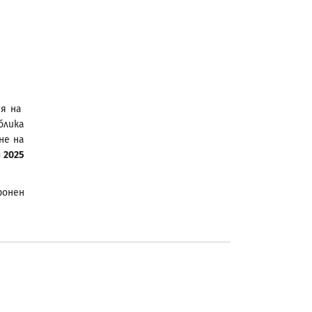
ня на
блика
не на
 2025
фонен