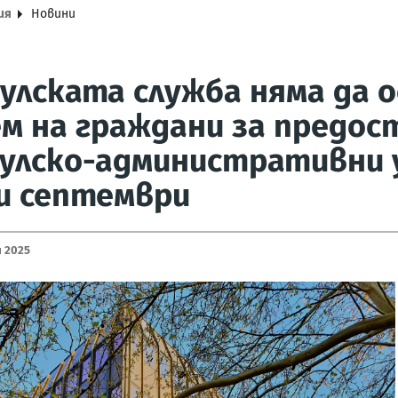
ия
Новини
улската служба няма да
м на граждани за предос
улско-административни у
и септември
и 2025