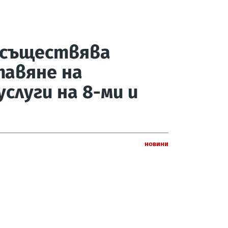
 осъществява
тавяне на
слуги на 8-ми и
Новини