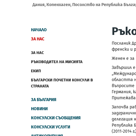
Дания, Копенхаген, Посолство на Република Бълг
Рък
НАЧАЛО
ЗА НАС
Посланик Др
френски и р
ЗА НАС
Женен е за
РЪКОВОДИТЕЛ НА МИСИЯТА
Завършил е
ЕКИП
„Междунаро
областта н
БЪЛГАРСКИ ПОЧЕТНИ КОНСУЛИ В
въпросите 
СТРАНАТА
Германия, к
Притежава 
ЗА БЪЛГАРИЯ
Започва ра
НОВИНИ
задграничн
КОНСУЛСКИ СЪОБЩЕНИЯ
делегация н
Република 
КОНСУЛСКИ УСЛУГИ
(2011-2014 г.)