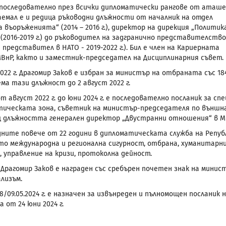
последователно през всички дипломатически рангове от аташе
Заемал е и редица ръководни длъжности от началник на отдел
 въоръженията“ (2014 – 2016 г.), директор на дирекция „Политик
 (2016-2019 г.) до ръководител на задгранично представителство
представител в НАТО - 2019-2022 г.). Бил е член на Кариерната
МВнР, както и заместник-председател на Дисциплинарния съвет.
022 г. Драгомир Заков е избран за министър на отбраната със 184
ма тази длъжност до 2 август 2022 г.
т август 2022 г. до юни 2024 г. е последователно посланик за с
ическата зона, съветник на министър-председателя по външна 
 длъжността генерален директор „Двустранни отношения“ в М
дните повече от 22 години в дипломатическата служба на Републ
то международна и регионална сигурност, отбрана, хуманитарни
, управление на кризи, протоколна дейност.
г. Драгомир Заков е награден със сребърен почетен знак на мини
лизъм.
8/09.05.2024 г. е назначен за извънреден и пълномощен посланик 
 от 24 юни 2024 г.