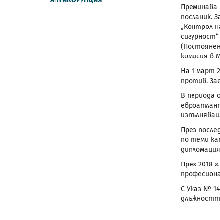
АНТИКОРУПЦИЯ
Преминава 
посланик. 
„Контрол на
сигурност“
(Постоянен 
комисия в 
На 1 март 2
против. Зае
В периода о
евроатлант
изпълняващ
През после
по теми ка
дипломация
През 2018 
професиона
С Указ № 14
длъжността