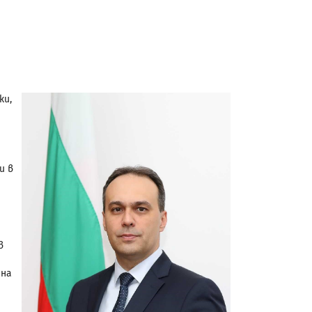
ки,
и в
в
 на