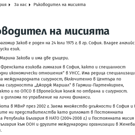
ария
За нас
Ръководител на мисията
оводител на мисията
агомир Заков е роден на 24 юли 1975 г. в гр. София. Владее английс
уски език.
 Марина Закова и има две дъщери.
 Френската езикова гимназия в София, както и специалност
дни икономически отношения“ в УНСС. Има редица специализаци
а международната сигурност, включително в Центъра по
на сигурността „Джордж Маршал“ в Гармиш-Партенкирхен,
акто и по ОПСО в Европейския колеж по отбрана и сигурност.
и диплома по управление на лични финанси.
бота в МВнР през 2002 г. Заема множество длъжности в София и 
ите ни представителства като дипломат в Постоянната
а Република България в НАТО (2004-2008 г.) и Постоянната мисия
България към ООН и другите международни организации в Женева
.