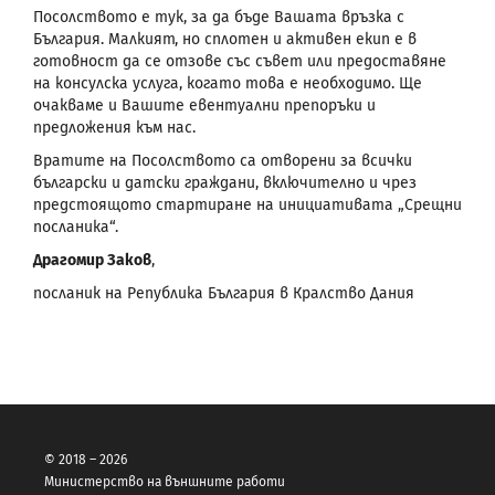
Посолството е тук, за да бъде Вашата връзка с
България. Малкият, но сплотен и активен екип е в
готовност да се отзове със съвет или предоставяне
на консулска услуга, когато това е необходимо. Ще
очакваме и Вашите евентуални препоръки и
предложения към нас.
Вратите на Посолството са отворени за всички
български и датски граждани, включително и чрез
предстоящото стартиране на инициативата „Срещни
посланика“.
Драгомир Заков
,
посланик на Република България в Кралство Дания
© 2018 – 2026
Министерство на външните работи