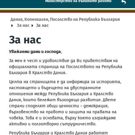
Mинистерство на външните работи
Дания, Копенхаген, Посолство на Република България
За нас
За нас
За нас
Уважаеми дами и господа
,
За мен е чест и удоволствие да Ви приветствам на
официалната страница на Посолството на Република
България в Кралство Дания.
Целта на страницата е да информира за историята,
настоящето и бъдещето на двустранните
отношения между Република България и Кралство
Дания, които бележат възходящо развитие. Двете
страни споделят общи ценности – демокрация,
върховенство на правото и защита на правата на
човека. Това е и основата, върху която изграждаме
активно и ползотворно сътрудничество.
Република България и Кралство Дания работят