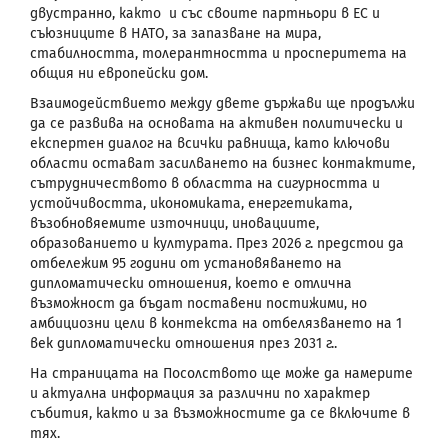
двустранно, както и със своите партньори в ЕС и
съюзниците в НАТО, за запазване на мира,
стабилността, толерантността и просперитета на
общия ни европейски дом.
Взаимодействието между двете държави ще продължи
да се развива на основата на активен политически и
експертен диалог на всички равнища, като ключови
области остават засилването на бизнес контактите,
сътрудничеството в областта на сигурността и
устойчивостта, икономиката, енергетиката,
възобновяемите източници, иновациите,
образованието и културата. През 2026 г. предстои да
отбележим 95 години от установяването на
дипломатически отношения, което е отлична
възможност да бъдат поставени постижими, но
амбициозни цели в контекста на отбелязването на 1
век дипломатически отношения през 2031 г..
На страницата на Посолството ще може да намерите
и актуална информация за различни по характер
събития, както и за възможностите да се включите в
тях.